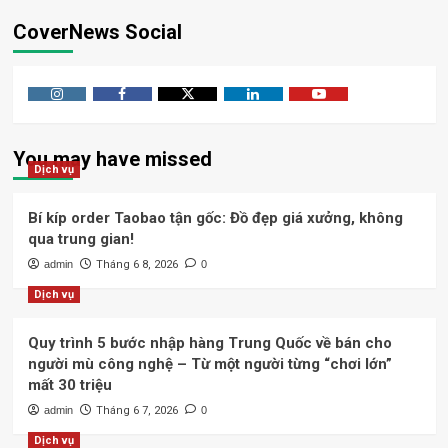
CoverNews Social
Instagram
Facebook
Twitter
Linkedin
Youtube
You may have missed
Dịch vụ
Bí kíp order Taobao tận gốc: Đồ đẹp giá xưởng, không
qua trung gian!
admin
Tháng 6 8, 2026
0
Dịch vụ
Quy trình 5 bước nhập hàng Trung Quốc về bán cho
người mù công nghệ – Từ một người từng “chơi lớn”
mất 30 triệu
admin
Tháng 6 7, 2026
0
Dịch vụ