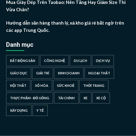
Mua Giày Dép Trên Taobao: Nên Tăng Hay Giảm Size Thì
Vừa Chân?
Hướng dẫn săn hàng thanh lý, xả kho giá rẻ bất ngờ trên
các app Trung Quốc.
Danh mục
BẤT ĐỘNG SẢN
CÔNG NGHỆ
DU LỊCH
DỊCH VỤ
GIÁO DỤC
GIẢI TRÍ
KINH DOANH
NGOẠI THẤT
NỘI THẤT
SỐ HÓA
SỨC KHOẺ
THỜI TRANG
THỰC PHẨM - ĐỒ UỐNG
TÀI CHÍNH
XE
XE CỘ
XÂY DỰNG
Y TẾ