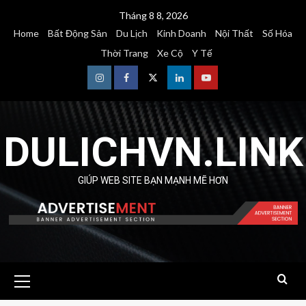
Skip
Tháng 8 8, 2026
to
Home
Bất Động Sản
Du Lịch
Kinh Doanh
Nội Thất
Số Hóa
content
Thời Trang
Xe Cộ
Y Tế
Instagram
Facebook
Twitter
Linkedin
Youtube
DULICHVN.LINK
GIÚP WEB SITE BẠN MẠNH MẼ HƠN
Primary
Menu