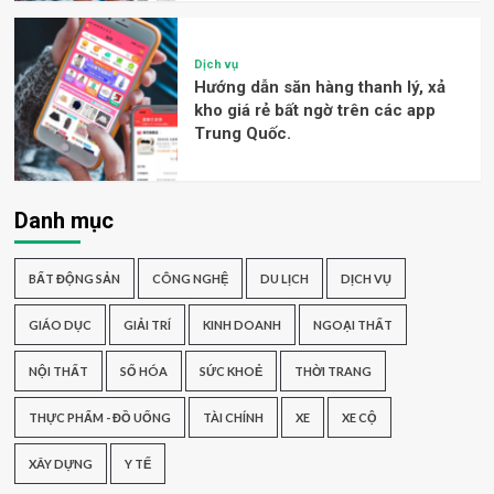
Dịch vụ
Hướng dẫn săn hàng thanh lý, xả
kho giá rẻ bất ngờ trên các app
Trung Quốc.
Danh mục
BẤT ĐỘNG SẢN
CÔNG NGHỆ
DU LỊCH
DỊCH VỤ
GIÁO DỤC
GIẢI TRÍ
KINH DOANH
NGOẠI THẤT
NỘI THẤT
SỐ HÓA
SỨC KHOẺ
THỜI TRANG
THỰC PHẨM - ĐỒ UỐNG
TÀI CHÍNH
XE
XE CỘ
XÂY DỰNG
Y TẾ