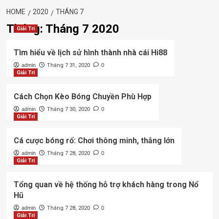
HOME
2020
THÁNG 7
Tháng:
Tháng 7 2020
Giải Trí
Tìm hiểu về lịch sử hình thành nhà cái Hi88
admin
Tháng 7 31, 2020
0
Giải Trí
Cách Chọn Kèo Bóng Chuyền Phù Hợp
admin
Tháng 7 30, 2020
0
Giải Trí
Cá cược bóng rổ: Chơi thông minh, thắng lớn
admin
Tháng 7 28, 2020
0
Giải Trí
Tổng quan về hệ thống hỗ trợ khách hàng trong Nổ
Hũ
admin
Tháng 7 28, 2020
0
Giải Trí