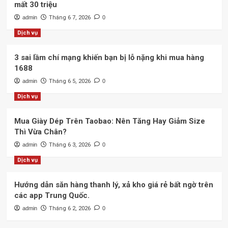
mất 30 triệu
admin
Tháng 6 7, 2026
0
Dịch vụ
3 sai lầm chí mạng khiến bạn bị lỗ nặng khi mua hàng
1688
admin
Tháng 6 5, 2026
0
Dịch vụ
Mua Giày Dép Trên Taobao: Nên Tăng Hay Giảm Size
Thì Vừa Chân?
admin
Tháng 6 3, 2026
0
Dịch vụ
Hướng dẫn săn hàng thanh lý, xả kho giá rẻ bất ngờ trên
các app Trung Quốc.
admin
Tháng 6 2, 2026
0