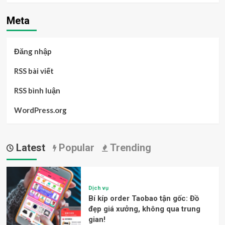
Meta
Đăng nhập
RSS bài viết
RSS bình luận
WordPress.org
Latest
Popular
Trending
Dịch vụ
Bí kíp order Taobao tận gốc: Đồ
đẹp giá xưởng, không qua trung
gian!