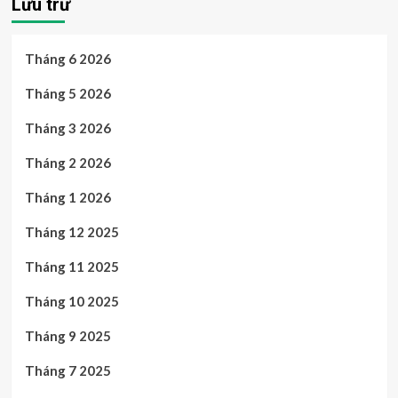
Lưu trữ
Tháng 6 2026
Tháng 5 2026
Tháng 3 2026
Tháng 2 2026
Tháng 1 2026
Tháng 12 2025
Tháng 11 2025
Tháng 10 2025
Tháng 9 2025
Tháng 7 2025