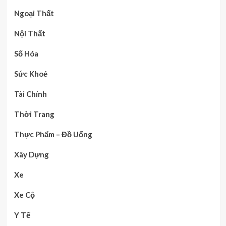
Ngoại Thất
Nội Thất
Số Hóa
Sức Khoẻ
Tài Chính
Thời Trang
Thực Phẩm – Đồ Uống
Xây Dựng
Xe
Xe Cộ
Y Tế