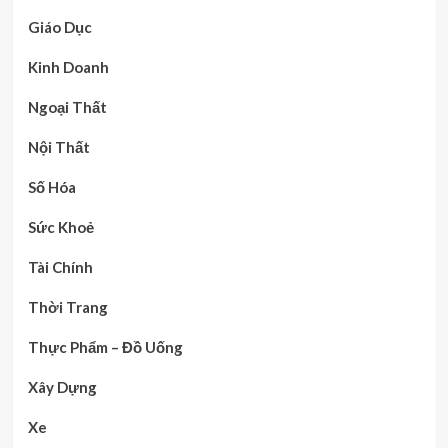
Giáo Dục
Kinh Doanh
Ngoại Thất
Nội Thất
Số Hóa
Sức Khoẻ
Tài Chính
Thời Trang
Thực Phẩm – Đồ Uống
Xây Dựng
Xe