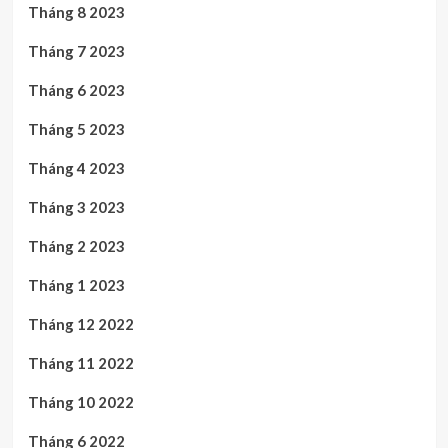
Tháng 8 2023
Tháng 7 2023
Tháng 6 2023
Tháng 5 2023
Tháng 4 2023
Tháng 3 2023
Tháng 2 2023
Tháng 1 2023
Tháng 12 2022
Tháng 11 2022
Tháng 10 2022
Tháng 6 2022