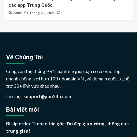
các app Trung Quốc.
admin
Tháng 6 2, 2026
0
Về Chúng Tôi
Cung cấp thệ thống PBN mạnh mẽ giúp bạn có cơ vào top
nhanh chống, với hơn 100+ domain VN , và domain quốc tế, hỗ
trợ 30+ lĩnh vực khác nhau.
Liên hệ :
support@pbn24h.com
Bài viết mới
Bí kíp order Taobao tận gốc: Đồ đẹp giá xưởng, không qua
trung gian!