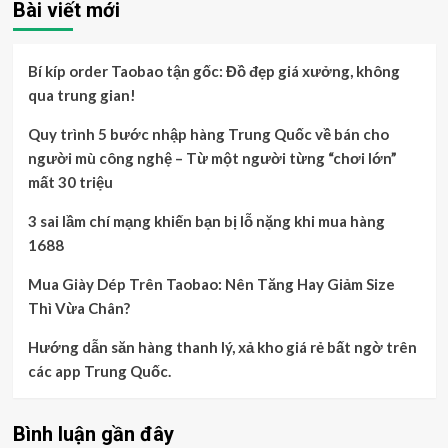
Bài viết mới
Bí kíp order Taobao tận gốc: Đồ đẹp giá xưởng, không
qua trung gian!
Quy trình 5 bước nhập hàng Trung Quốc về bán cho
người mù công nghệ – Từ một người từng “chơi lớn”
mất 30 triệu
3 sai lầm chí mạng khiến bạn bị lỗ nặng khi mua hàng
1688
Mua Giày Dép Trên Taobao: Nên Tăng Hay Giảm Size
Thì Vừa Chân?
Hướng dẫn săn hàng thanh lý, xả kho giá rẻ bất ngờ trên
các app Trung Quốc.
Bình luận gần đây