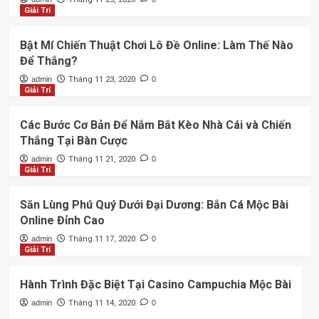
Giải Trí
Bật Mí Chiến Thuật Chơi Lô Đề Online: Làm Thế Nào
Để Thắng?
admin
Tháng 11 23, 2020
0
Giải Trí
Các Bước Cơ Bản Để Nắm Bắt Kèo Nhà Cái và Chiến
Thắng Tại Bàn Cược
admin
Tháng 11 21, 2020
0
Giải Trí
Săn Lùng Phú Quý Dưới Đại Dương: Bắn Cá Mộc Bài
Online Đỉnh Cao
admin
Tháng 11 17, 2020
0
Giải Trí
Hành Trình Đặc Biệt Tại Casino Campuchia Mộc Bài
admin
Tháng 11 14, 2020
0