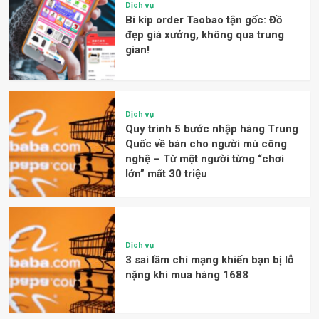
Dịch vụ
Bí kíp order Taobao tận gốc: Đồ
đẹp giá xưởng, không qua trung
gian!
Dịch vụ
Quy trình 5 bước nhập hàng Trung
Quốc về bán cho người mù công
nghệ – Từ một người từng “chơi
lớn” mất 30 triệu
Dịch vụ
3 sai lầm chí mạng khiến bạn bị lỗ
nặng khi mua hàng 1688