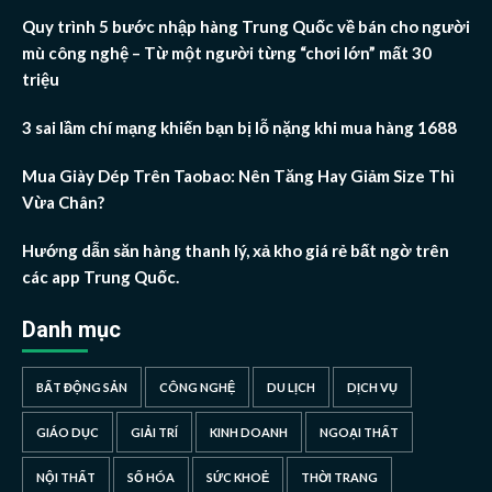
Quy trình 5 bước nhập hàng Trung Quốc về bán cho người
mù công nghệ – Từ một người từng “chơi lớn” mất 30
triệu
3 sai lầm chí mạng khiến bạn bị lỗ nặng khi mua hàng 1688
Mua Giày Dép Trên Taobao: Nên Tăng Hay Giảm Size Thì
Vừa Chân?
Hướng dẫn săn hàng thanh lý, xả kho giá rẻ bất ngờ trên
các app Trung Quốc.
Danh mục
BẤT ĐỘNG SẢN
CÔNG NGHỆ
DU LỊCH
DỊCH VỤ
GIÁO DỤC
GIẢI TRÍ
KINH DOANH
NGOẠI THẤT
NỘI THẤT
SỐ HÓA
SỨC KHOẺ
THỜI TRANG