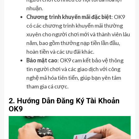
nhuận.
Chương trình khuyến mãi đặc biệt
: OK9
có các chương trình khuyến mãi thường
xuyên cho người chơi mới và thành viên lâu
năm, bao gồm thưởng nạp tiền lần đầu,
hoàn tiền và các ưu đãi khác.
Bảo mật cao
: OK9 cam kết bảo vệ thông
tin người chơi và các giao dịch với công
nghệ mã hóa tiên tiến, giúp bạn yên tâm
tham gia cá cược.
2. Hướng Dẫn Đăng Ký Tài Khoản
OK9