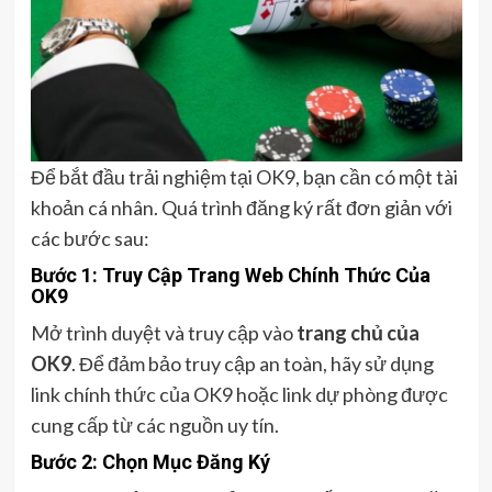
Để bắt đầu trải nghiệm tại OK9, bạn cần có một tài
khoản cá nhân. Quá trình đăng ký rất đơn giản với
các bước sau:
Bước 1: Truy Cập Trang Web Chính Thức Của
OK9
Mở trình duyệt và truy cập vào
trang chủ của
OK9
. Để đảm bảo truy cập an toàn, hãy sử dụng
link chính thức của OK9 hoặc link dự phòng được
cung cấp từ các nguồn uy tín.
Bước 2: Chọn Mục Đăng Ký