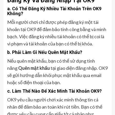
Đăng Ký Và Đăng Nhập Tại OK9
a. Có Thể Đăng Ký Nhiều Tài Khoản Trên OK9
Không?
Mỗi người chơi chỉ được phép đăng ký một tài
khoản tại OK9 để đảm bảo tính công bằng và minh
bạch. Việc đăng ký nhiều tài khoản có thể bị coi là
vi phạm và tài khoản của bạn có thể bị khóa.
b. Phải Làm Gì Nếu Quên Mật Khẩu?
Nếu quên mật khẩu, bạn có thể sử dụng tính
năng
Quên mật khẩu
tại giao diện đăng nhập. OK9
sẽ gửi hướng dẫn khôi phục mật khẩu qua email
hoặc số điện thoại của bạn.
c. Làm Thế Nào Để Xác Minh Tài Khoản OK9?
OK9 yêu cầu người chơi xác minh thông tin cá
nhân để đảm bảo an toàn khi rút tiền. Bạn có thể
được yêu cầu cung cấp giấy tờ cá nhân như