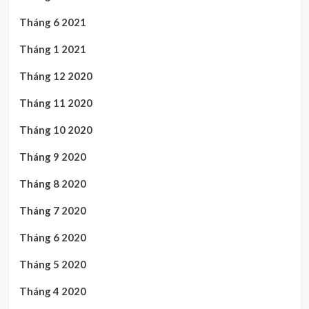
Tháng 6 2021
Tháng 1 2021
Tháng 12 2020
Tháng 11 2020
Tháng 10 2020
Tháng 9 2020
Tháng 8 2020
Tháng 7 2020
Tháng 6 2020
Tháng 5 2020
Tháng 4 2020