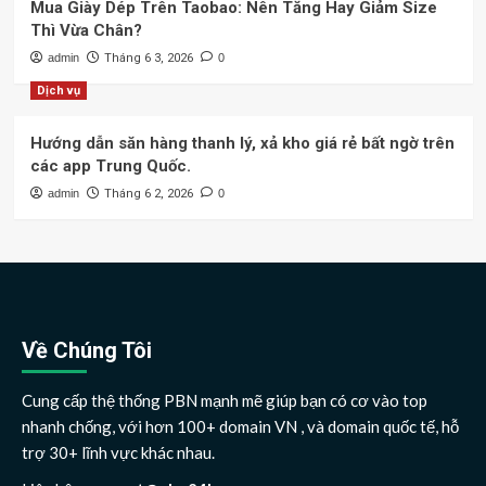
Mua Giày Dép Trên Taobao: Nên Tăng Hay Giảm Size
Thì Vừa Chân?
admin
Tháng 6 3, 2026
0
Dịch vụ
Hướng dẫn săn hàng thanh lý, xả kho giá rẻ bất ngờ trên
các app Trung Quốc.
admin
Tháng 6 2, 2026
0
Về Chúng Tôi
Cung cấp thệ thống PBN mạnh mẽ giúp bạn có cơ vào top
nhanh chống, với hơn 100+ domain VN , và domain quốc tế, hỗ
trợ 30+ lĩnh vực khác nhau.