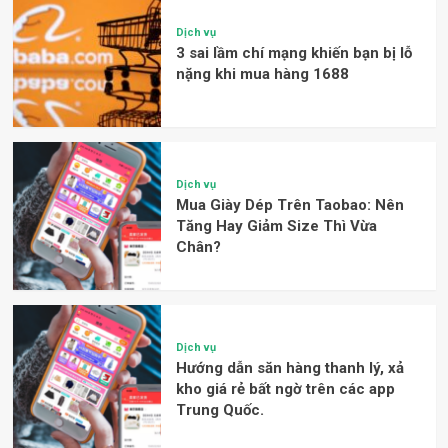
Dịch vụ
3 sai lầm chí mạng khiến bạn bị lỗ
nặng khi mua hàng 1688
Dịch vụ
Mua Giày Dép Trên Taobao: Nên
Tăng Hay Giảm Size Thì Vừa
Chân?
Dịch vụ
Hướng dẫn săn hàng thanh lý, xả
kho giá rẻ bất ngờ trên các app
Trung Quốc.