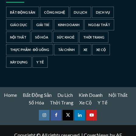
BẤT ĐỘNG SẢN
CÔNG NGHỆ
DU LỊCH
DỊCH VỤ
GIÁO DỤC
GIẢI TRÍ
KINH DOANH
NGOẠI THẤT
NỘI THẤT
SỐ HÓA
SỨC KHOẺ
THỜI TRANG
THỰC PHẨM - ĐỒ UỐNG
TÀI CHÍNH
XE
XE CỘ
XÂY DỰNG
Y TẾ
Home
Bất Động Sản
Du Lịch
Kinh Doanh
Nội Thất
Số Hóa
Thời Trang
Xe Cộ
Y Tế
Instagram
Facebook
Twitter
Linkedin
Youtube
Copyright © All rights reserved.
|
CoverNews
by AF