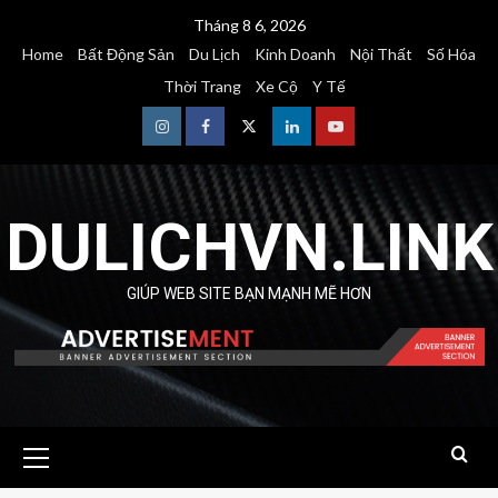
Skip
Tháng 8 6, 2026
to
Home
Bất Động Sản
Du Lịch
Kinh Doanh
Nội Thất
Số Hóa
content
Thời Trang
Xe Cộ
Y Tế
Instagram
Facebook
Twitter
Linkedin
Youtube
DULICHVN.LINK
GIÚP WEB SITE BẠN MẠNH MẼ HƠN
Primary
Menu