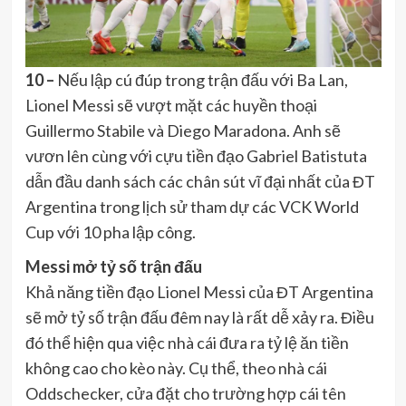
10 –
Nếu lập cú đúp trong trận đấu với Ba Lan,
Lionel Messi sẽ vượt mặt các huyền thoại
Guillermo Stabile và Diego Maradona. Anh sẽ
vươn lên cùng với cựu tiền đạo Gabriel Batistuta
dẫn đầu danh sách các chân sút vĩ đại nhất của ĐT
Argentina trong lịch sử tham dự các VCK World
Cup với 10 pha lập công.
Messi mở tỷ số trận đấu
Khả năng tiền đạo Lionel Messi của ĐT Argentina
sẽ mở tỷ số trận đấu đêm nay là rất dễ xảy ra. Điều
đó thể hiện qua việc nhà cái đưa ra tỷ lệ ăn tiền
không cao cho kèo này. Cụ thể, theo nhà cái
Oddschecker, cửa đặt cho trường hợp cái tên