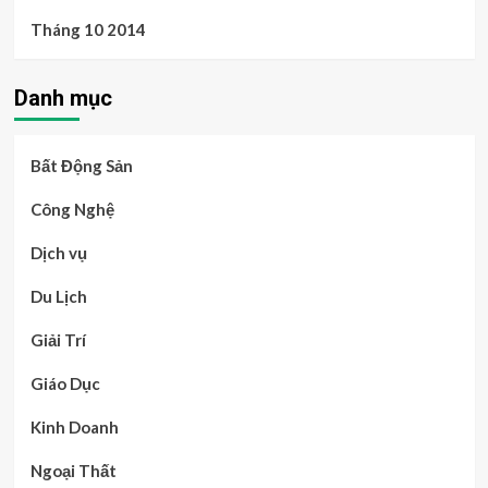
Tháng 10 2014
Danh mục
Bất Động Sản
Công Nghệ
Dịch vụ
Du Lịch
Giải Trí
Giáo Dục
Kinh Doanh
Ngoại Thất