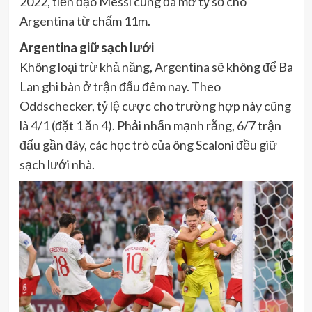
2022, tiền đạo Messi cũng đã mở tỷ số cho
Argentina từ chấm 11m.
Argentina giữ sạch lưới
Không loại trừ khả năng, Argentina sẽ không để Ba
Lan ghi bàn ở trận đấu đêm nay. Theo
Oddschecker, tỷ lệ cược cho trường hợp này cũng
là 4/1 (đặt 1 ăn 4). Phải nhấn mạnh rằng, 6/7 trận
đấu gần đây, các học trò của ông Scaloni đều giữ
sạch lưới nhà.