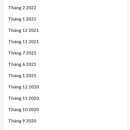
Tháng 2 2022
Tháng 1 2022
Tháng 12 2021
Tháng 11 2021
Tháng 7 2021
Tháng 6 2021
Tháng 1 2021
Tháng 12 2020
Tháng 11 2020
Tháng 10 2020
Tháng 9 2020