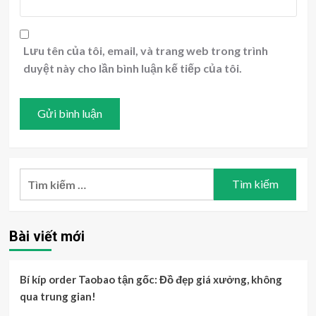
Lưu tên của tôi, email, và trang web trong trình
duyệt này cho lần bình luận kế tiếp của tôi.
Tìm
kiếm
cho:
Bài viết mới
Bí kíp order Taobao tận gốc: Đồ đẹp giá xưởng, không
qua trung gian!