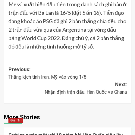
Messi xuất hiện đầu tiên trong danh sách ghi bàn ở
trận đấu với Ba Lan là 16/5 (đặt 5 ăn 16). Tiền đạo
đang khoác áo PSG đã ghi 2 bàn thắng chia đều cho
2 trận đấu vừa qua của Argentina tại vòng đấu
bảng World Cup 2022. Đáng chú ý, cả 2 bàn thắng
đó đều là những tình huống mở tỷ số.
Post
Previous:
Thắng kịch tính Iran, Mỹ vào vòng 1/8
navigation
Next:
Nhận định trận đấu: Hàn Quốc vs Ghana
More Stories
Giải Trí