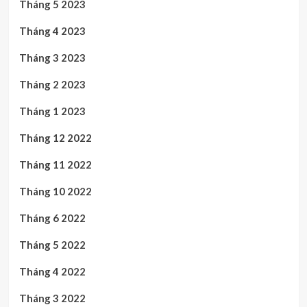
Tháng 5 2023
Tháng 4 2023
Tháng 3 2023
Tháng 2 2023
Tháng 1 2023
Tháng 12 2022
Tháng 11 2022
Tháng 10 2022
Tháng 6 2022
Tháng 5 2022
Tháng 4 2022
Tháng 3 2022