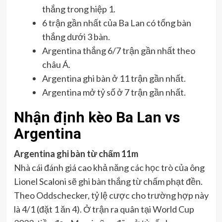
thắng trong hiệp 1.
6 trận gần nhất của Ba Lan có tổng bàn
thắng dưới 3 bàn.
Argentina thắng 6/7 trận gần nhất theo
châu Á.
Argentina ghi bàn ở 11 trận gần nhất.
Argentina mở tỷ số ở 7 trận gần nhất.
Nhận định kèo Ba Lan vs
Argentina
Argentina ghi bàn từ chấm 11m
Nhà cái đánh giá cao khả năng các học trò của ông
Lionel Scaloni sẽ ghi bàn thắng từ chấm phạt đền.
Theo Oddschecker, tỷ lệ cược cho trường hợp này
là 4/1 (đặt 1 ăn 4). Ở trận ra quân tại World Cup