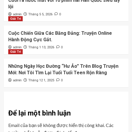
Cười ra nước mắt với 10 phim hài Hàn Quốc siêu lầy
lội
admin
Tháng 5 5, 2026
0
Giải Trí
Cuộc Chiến Giữa Các Băng Đảng: Truyện Online
Hành Động Cực Gắt.
admin
Tháng 1 13, 2026
0
Giải Trí
Những Ngày Học Đường “Hư Ảo” Trên Blog Truyện
Mới: Nơi Tôi Tìm Lại Tuổi Tuổi Teen Rộn Ràng
admin
Tháng 12 1, 2025
0
Để lại một bình luận
Email của bạn sẽ không được hiển thị công khai.
Các