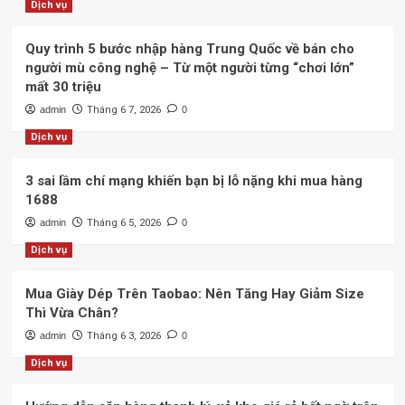
Dịch vụ
Quy trình 5 bước nhập hàng Trung Quốc về bán cho
người mù công nghệ – Từ một người từng “chơi lớn”
mất 30 triệu
admin
Tháng 6 7, 2026
0
Dịch vụ
3 sai lầm chí mạng khiến bạn bị lỗ nặng khi mua hàng
1688
admin
Tháng 6 5, 2026
0
Dịch vụ
Mua Giày Dép Trên Taobao: Nên Tăng Hay Giảm Size
Thì Vừa Chân?
admin
Tháng 6 3, 2026
0
Dịch vụ