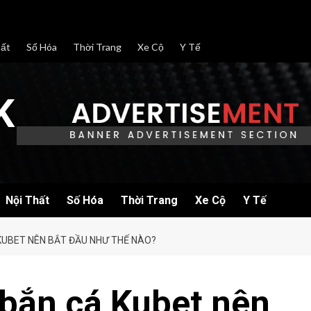
hất
Số Hóa
Thời Trang
Xe Cộ
Y Tế
K
Nội Thất
Số Hóa
Thời Trang
Xe Cộ
Y Tế
 KUBET NÊN BẮT ĐẦU NHƯ THẾ NÀO?
 bắn cá Kubet nên