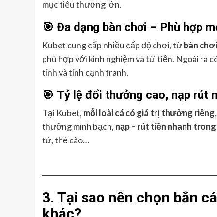
mục tiêu thưởng lớn.
🎯
Đa dạng bàn chơi – Phù hợp m
Kubet cung cấp nhiều cấp độ chơi, từ
bàn chơ
phù hợp với kinh nghiệm và túi tiền. Ngoài ra c
tính và tính cạnh tranh.
🎯
Tỷ lệ đổi thưởng cao, nạp rút
Tại Kubet,
mỗi loài cá có giá trị thưởng riêng
thưởng minh bạch,
nạp – rút tiền nhanh trong
tử, thẻ cào…
3. Tại sao nên chọn bắn cá
khác?