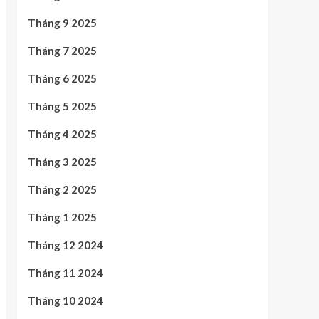
Tháng 9 2025
Tháng 7 2025
Tháng 6 2025
Tháng 5 2025
Tháng 4 2025
Tháng 3 2025
Tháng 2 2025
Tháng 1 2025
Tháng 12 2024
Tháng 11 2024
Tháng 10 2024