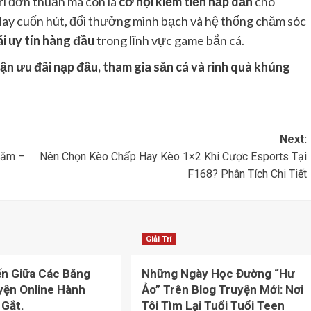
trí đơn thuần mà còn là
cơ hội kiếm tiền hấp dẫn
cho
lay cuốn hút, đổi thưởng minh bạch và hệ thống chăm sóc
ái uy tín hàng đầu
trong lĩnh vực game bắn cá.
n ưu đãi nạp đầu, tham gia săn cá và rinh quà khủng
Next:
Năm –
Nên Chọn Kèo Chấp Hay Kèo 1×2 Khi Cược Esports Tại
F168? Phân Tích Chi Tiết
Giải Trí
n Giữa Các Băng
Những Ngày Học Đường “Hư
yện Online Hành
Ảo” Trên Blog Truyện Mới: Nơi
 Gắt.
Tôi Tìm Lại Tuổi Tuổi Teen