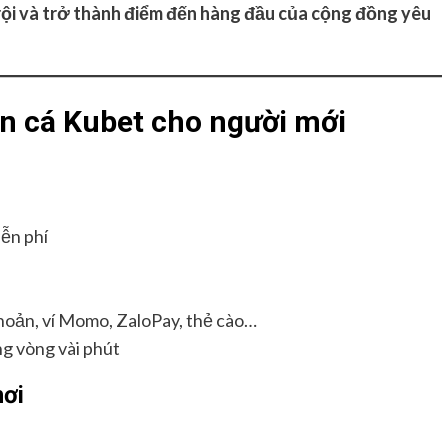
rội và trở thành điểm đến hàng đầu của cộng đồng yêu
n cá Kubet cho người mới
iễn phí
hoản, ví Momo, ZaloPay, thẻ cào…
g vòng vài phút
hơi