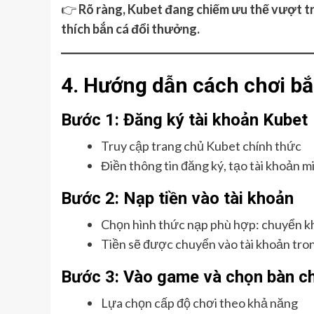
👉
Rõ ràng, Kubet đang chiếm ưu thế vượt t
thích bắn cá đổi thưởng.
4. Hướng dẫn cách chơi bắ
Bước 1:
Đăng ký tài khoản Kubet
Truy cập trang chủ Kubet chính thức
Điền thông tin đăng ký, tạo tài khoản m
Bước 2:
Nạp tiền vào tài khoản
Chọn hình thức nạp phù hợp: chuyển k
Tiền sẽ được chuyển vào tài khoản tron
Bước 3:
Vào game và chọn bàn c
Lựa chọn cấp độ chơi theo khả năng