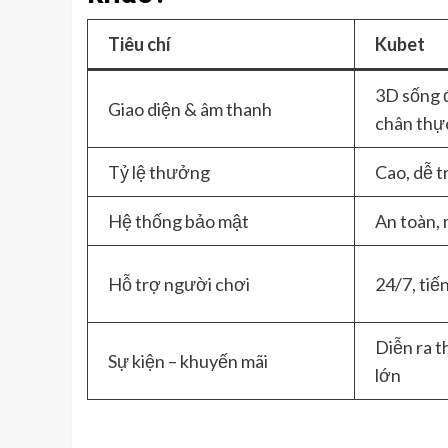
Tiêu chí
Kubet
3D sống 
Giao diện & âm thanh
chân thự
Tỷ lệ thưởng
Cao, dễ 
Hệ thống bảo mật
An toàn, 
Hỗ trợ người chơi
24/7, tiế
Diễn ra t
Sự kiện – khuyến mãi
lớn