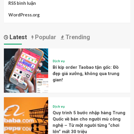
RSS bình luận
WordPress.org
Latest
Popular
Trending
Dịch vụ
Bí kíp order Taobao tận gốc: Đồ
đẹp giá xưởng, không qua trung
gian!
Dịch vụ
Quy trình 5 bước nhập hàng Trung
Quốc về bán cho người mù công
nghệ – Từ một người từng “chơi
lớn” mất 30 triệu