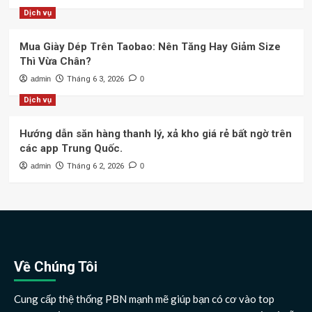
Dịch vụ
Mua Giày Dép Trên Taobao: Nên Tăng Hay Giảm Size
Thì Vừa Chân?
admin
Tháng 6 3, 2026
0
Dịch vụ
Hướng dẫn săn hàng thanh lý, xả kho giá rẻ bất ngờ trên
các app Trung Quốc.
admin
Tháng 6 2, 2026
0
Về Chúng Tôi
Cung cấp thệ thống PBN mạnh mẽ giúp bạn có cơ vào top