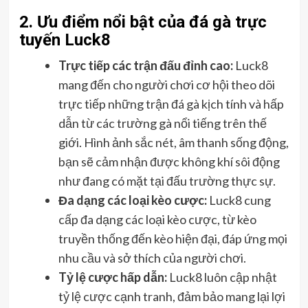
2. Ưu điểm nổi bật của đá gà trực
tuyến Luck8
Trực tiếp các trận đấu đỉnh cao:
Luck8
mang đến cho người chơi cơ hội theo dõi
trực tiếp những trận đá gà kịch tính và hấp
dẫn từ các trường gà nổi tiếng trên thế
giới. Hình ảnh sắc nét, âm thanh sống động,
bạn sẽ cảm nhận được không khí sôi động
như đang có mặt tại đấu trường thực sự.
Đa dạng các loại kèo cược:
Luck8 cung
cấp đa dạng các loại kèo cược, từ kèo
truyền thống đến kèo hiện đại, đáp ứng mọi
nhu cầu và sở thích của người chơi.
Tỷ lệ cược hấp dẫn:
Luck8 luôn cập nhật
tỷ lệ cược cạnh tranh, đảm bảo mang lại lợi