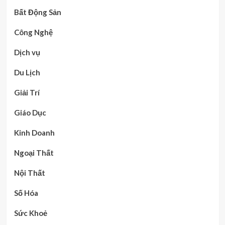
Bất Động Sản
Công Nghệ
Dịch vụ
Du Lịch
Giải Trí
Giáo Dục
Kinh Doanh
Ngoại Thất
Nội Thất
Số Hóa
Sức Khoẻ