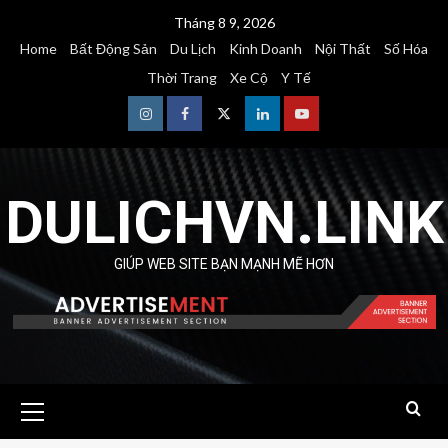
Skip
Tháng 8 9, 2026
to
Home
Bất Động Sản
Du Lịch
Kinh Doanh
Nội Thất
Số Hóa
content
Thời Trang
Xe Cộ
Y Tế
Instagram
Facebook
Twitter
Linkedin
Youtube
DULICHVN.LINK
GIÚP WEB SITE BẠN MẠNH MẼ HƠN
Primary
Menu