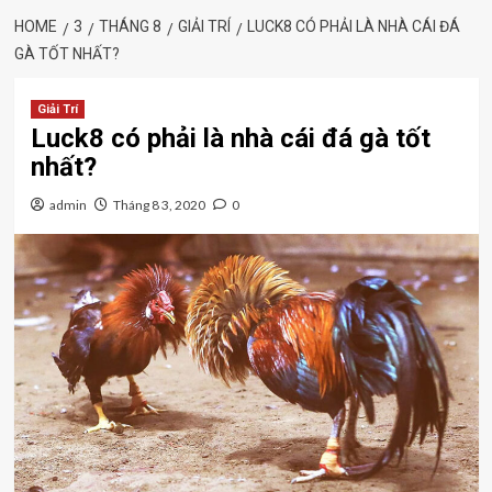
HOME
3
THÁNG 8
GIẢI TRÍ
LUCK8 CÓ PHẢI LÀ NHÀ CÁI ĐÁ
GÀ TỐT NHẤT?
Giải Trí
Luck8 có phải là nhà cái đá gà tốt
nhất?
admin
Tháng 8 3, 2020
0