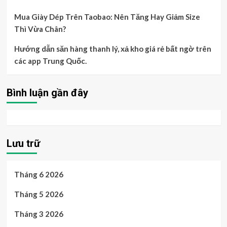
Mua Giày Dép Trên Taobao: Nên Tăng Hay Giảm Size
Thì Vừa Chân?
Hướng dẫn săn hàng thanh lý, xả kho giá rẻ bất ngờ trên
các app Trung Quốc.
Bình luận gần đây
Lưu trữ
Tháng 6 2026
Tháng 5 2026
Tháng 3 2026