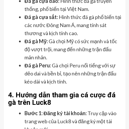
Đá gà cựa dao:
Hình thức đá gà truyền
thống, phổ biến tại Việt Nam.
Đá gà cựa sắt:
Hình thức đá gà phổ biến tại
các nước Đông Nam Á, mang tính sát
thương và kịch tính cao.
Đá gà Mỹ:
Gà chọi Mỹ có sức mạnh và tốc
độ vượt trội, mang đến những trận đấu
mãn nhãn.
Đá gà Peru:
Gà chọi Peru nổi tiếng với sự
dẻo dai và bền bỉ, tạo nên những trận đấu
kéo dài và kịch tính.
4. Hướng dẫn tham gia cá cược đá
gà trên Luck8
Bước 1: Đăng ký tài khoản:
Truy cập vào
trang web của Luck8 và đăng ký một tài