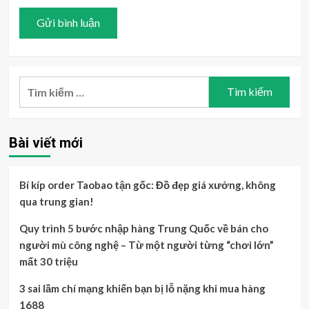
Tìm
kiếm
cho:
Bài viết mới
Bí kíp order Taobao tận gốc: Đồ đẹp giá xưởng, không
qua trung gian!
Quy trình 5 bước nhập hàng Trung Quốc về bán cho
người mù công nghệ – Từ một người từng “chơi lớn”
mất 30 triệu
3 sai lầm chí mạng khiến bạn bị lỗ nặng khi mua hàng
1688