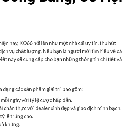
iện nay, KO66 nổi lên như một nhà cái uy tín, thu hút
ịch vụ chất lượng. Nếu bạn là người mới tìm hiểu về cá
ết này sẽ cung cấp cho bạn những thông tin chi tiết và
a dạng các sản phẩm giải trí, bao gồm:
mỗi ngày với tỷ lệ cược hấp dẫn.
i chân thực với dealer xinh đẹp và giao dịch minh bạch.
ỷ lệ trúng cao.
uà khủng.