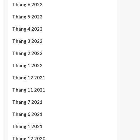
Tháng 6 2022
Tháng 5 2022
Tháng 4 2022
Tháng 3 2022
Tháng 2 2022
Tháng 1 2022
Tháng 12 2021
Tháng 11 2021
Tháng 7 2021
Tháng 6 2021
Tháng 1 2021
Tháng 12 2020