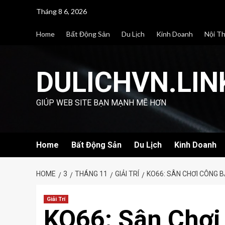
Skip
Tháng 8 6, 2026
to
content
Home
Bất Động Sản
Du Lịch
Kinh Doanh
Nội T
DULICHVN.LIN
GIÚP WEB SITE BẠN MẠNH MẼ HƠN
Home
Bất Động Sản
Du Lịch
Kinh Doanh
HOME
3
THÁNG 11
GIẢI TRÍ
KO66: SÂN CHƠI CÔNG B
Giải Trí
KO66: Sân Chơi