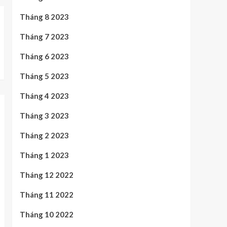
Tháng 8 2023
Tháng 7 2023
Tháng 6 2023
Tháng 5 2023
Tháng 4 2023
Tháng 3 2023
Tháng 2 2023
Tháng 1 2023
Tháng 12 2022
Tháng 11 2022
Tháng 10 2022