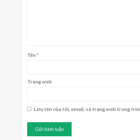
Tên
*
Trang web
Lưu tên của tôi, email, và trang web trong trìn