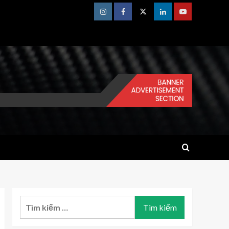
Instagram
Facebook
Twitter
Linkedin
Youtube
Tìm
kiếm
cho: