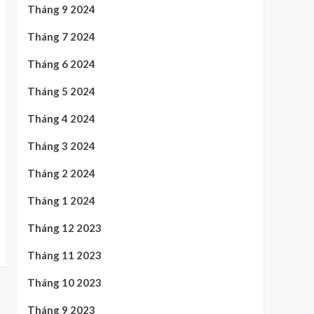
Tháng 9 2024
Tháng 7 2024
Tháng 6 2024
Tháng 5 2024
Tháng 4 2024
Tháng 3 2024
Tháng 2 2024
Tháng 1 2024
Tháng 12 2023
Tháng 11 2023
Tháng 10 2023
Tháng 9 2023