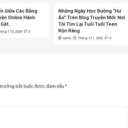
n Giữa Các Băng
Những Ngày Học Đường “Hư
yện Online Hành
Ảo” Trên Blog Truyện Mới: Nơi
 Gắt.
Tôi Tìm Lại Tuổi Tuổi Teen
Rộn Ràng
háng 1 13, 2026
0
admin
Tháng 12 1, 2025
0
 trường bắt buộc được đánh dấu
*