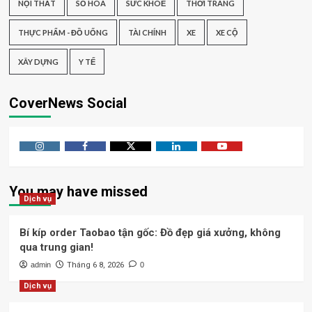
NỘI THẤT
SỐ HÓA
SỨC KHOẺ
THỜI TRANG
THỰC PHẨM - ĐỒ UỐNG
TÀI CHÍNH
XE
XE CỘ
XÂY DỰNG
Y TẾ
CoverNews Social
Instagram
Facebook
Twitter
Linkedin
Youtube
You may have missed
Dịch vụ
Bí kíp order Taobao tận gốc: Đồ đẹp giá xưởng, không
qua trung gian!
admin
Tháng 6 8, 2026
0
Dịch vụ