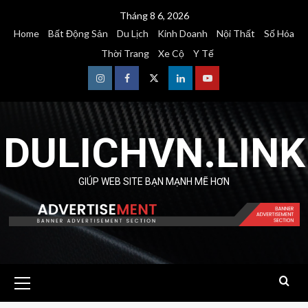
Skip
Tháng 8 6, 2026
to
Home
Bất Động Sản
Du Lịch
Kinh Doanh
Nội Thất
Số Hóa
content
Thời Trang
Xe Cộ
Y Tế
Instagram
Facebook
Twitter
Linkedin
Youtube
DULICHVN.LINK
GIÚP WEB SITE BẠN MẠNH MẼ HƠN
Primary
Menu