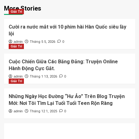
More Stories
Giải Trí
Cười ra nước mắt với 10 phim hài Hàn Quốc siêu lầy
lội
admin
Tháng 5 5, 2026
0
Giải Trí
Cuộc Chiến Giữa Các Băng Đảng: Truyện Online
Hành Động Cực Gắt.
admin
Tháng 1 13, 2026
0
Giải Trí
Những Ngày Học Đường “Hư Ảo” Trên Blog Truyện
Mới: Nơi Tôi Tìm Lại Tuổi Tuổi Teen Rộn Ràng
admin
Tháng 12 1, 2025
0