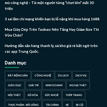
mù công nghệ – Từ một người từng “chơi lớn” mất 30
triệu
3 sai lầm chí mạng khiến bạn bị lỗ nặng khi mua hàng 1688
Mua Giày Dép Trên Taobao: Nên Tăng Hay Giảm Size Thì
Vừa Chân?
Hướng dẫn săn hàng thanh lý, xả kho giá rẻ bất ngờ trên
các app Trung Quốc.
Danh mục
BẤT ĐỘNG SẢN
CÔNG NGHỆ
DU LỊCH
DỊCH VỤ
GIÁO DỤC
GIẢI TRÍ
KINH DOANH
NGOẠI THẤT
NỘI THẤT
SỐ HÓA
SỨC KHOẺ
THỜI TRANG
THỰC PHẨM - ĐỒ UỐNG
TÀI CHÍNH
XE
XE CỘ