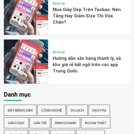
Dịch vụ
Mua Giày Dép Trên Taobao: Nên
Tăng Hay Giảm Size Thì Vừa
Chân?
Dịch vụ
Hướng dẫn săn hàng thanh lý, xả
kho giá rẻ bất ngờ trên các app
Trung Quốc.
Danh mục
BẤT ĐỘNG SẢN
CÔNG NGHỆ
DU LỊCH
DỊCH VỤ
GIÁO DỤC
GIẢI TRÍ
KINH DOANH
NGOẠI THẤT