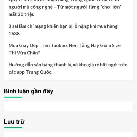
người mù công nghệ – Từ một người từng “chơi lớn”
mất 30 triệu
3 sai lầm chí mạng khiến bạn bị lỗ nặng khi mua hàng
1688
Mua Giày Dép Trên Taobao: Nên Tăng Hay Giảm Size
Thì Vừa Chân?
Hướng dẫn săn hàng thanh lý, xả kho giá rẻ bất ngờ trên
các app Trung Quốc.
Bình luận gần đây
Lưu trữ