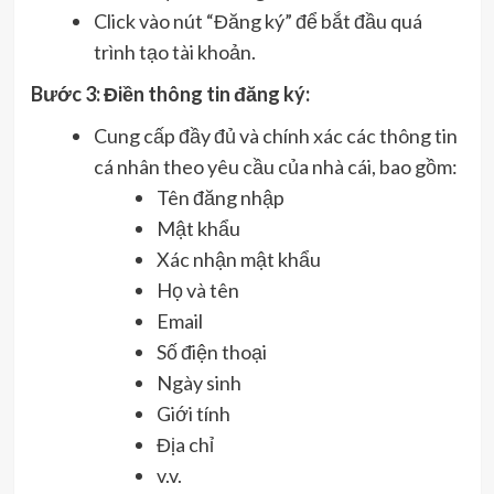
Click vào nút “Đăng ký” để bắt đầu quá
trình tạo tài khoản.
Bước 3: Điền thông tin đăng ký:
Cung cấp đầy đủ và chính xác các thông tin
cá nhân theo yêu cầu của nhà cái, bao gồm:
Tên đăng nhập
Mật khẩu
Xác nhận mật khẩu
Họ và tên
Email
Số điện thoại
Ngày sinh
Giới tính
Địa chỉ
v.v.