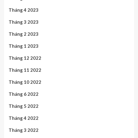
Tháng 4 2023
Tháng 3 2023
Tháng 2 2023
Tháng 1 2023
Tháng 12 2022
Tháng 11 2022
Tháng 10 2022
Tháng 6 2022
Tháng 5 2022
Tháng 4 2022
Tháng 3 2022