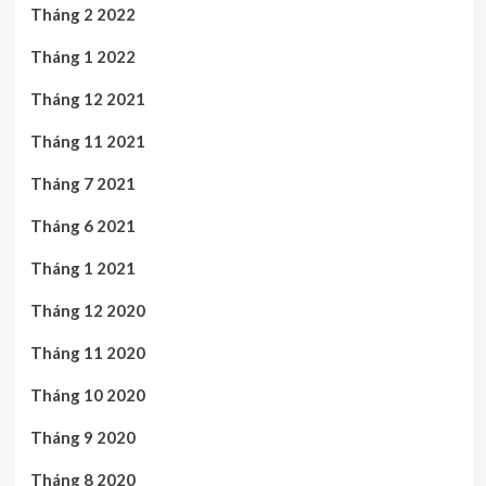
Tháng 2 2022
Tháng 1 2022
Tháng 12 2021
Tháng 11 2021
Tháng 7 2021
Tháng 6 2021
Tháng 1 2021
Tháng 12 2020
Tháng 11 2020
Tháng 10 2020
Tháng 9 2020
Tháng 8 2020