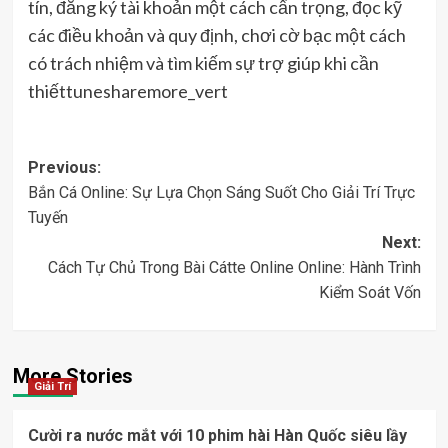
tín, đăng ký tài khoản một cách cẩn trọng, đọc kỹ
các điều khoản và quy định, chơi cờ bạc một cách
có trách nhiệm và tìm kiếm sự trợ giúp khi cần
thiếttunesharemore_vert
Post
Previous:
Bắn Cá Online: Sự Lựa Chọn Sáng Suốt Cho Giải Trí Trực
navigation
Tuyến
Next:
Cách Tự Chủ Trong Bài Cátte Online Online: Hành Trình
Kiểm Soát Vốn
More Stories
Giải Trí
Cười ra nước mắt với 10 phim hài Hàn Quốc siêu lầy