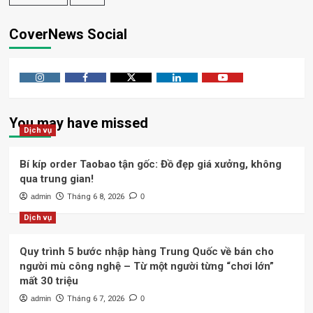
CoverNews Social
Instagram
Facebook
Twitter
Linkedin
Youtube
You may have missed
Dịch vụ
Bí kíp order Taobao tận gốc: Đồ đẹp giá xưởng, không
qua trung gian!
admin
Tháng 6 8, 2026
0
Dịch vụ
Quy trình 5 bước nhập hàng Trung Quốc về bán cho
người mù công nghệ – Từ một người từng “chơi lớn”
mất 30 triệu
admin
Tháng 6 7, 2026
0