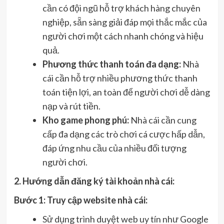
cần có đội ngũ hỗ trợ khách hàng chuyên
nghiệp, sẵn sàng giải đáp mọi thắc mắc của
người chơi một cách nhanh chóng và hiệu
quả.
Phương thức thanh toán đa dạng:
Nhà
cái cần hỗ trợ nhiều phương thức thanh
toán tiện lợi, an toàn để người chơi dễ dàng
nạp và rút tiền.
Kho game phong phú:
Nhà cái cần cung
cấp đa dạng các trò chơi cá cược hấp dẫn,
đáp ứng nhu cầu của nhiều đối tượng
người chơi.
2. Hướng dẫn đăng ký tài khoản nhà cái:
Bước 1: Truy cập website nhà cái:
Sử dụng trình duyệt web uy tín như Google