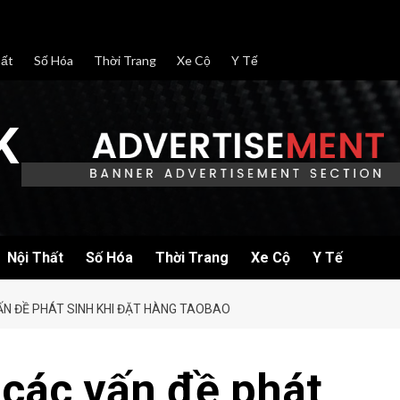
hất
Số Hóa
Thời Trang
Xe Cộ
Y Tế
K
Nội Thất
Số Hóa
Thời Trang
Xe Cộ
Y Tế
ẤN ĐỀ PHÁT SINH KHI ĐẶT HÀNG TAOBAO
 các vấn đề phát