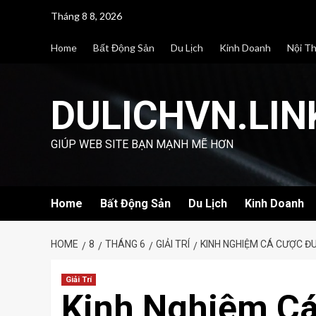
Skip
Tháng 8 8, 2026
to
content
Home
Bất Động Sản
Du Lịch
Kinh Doanh
Nội T
DULICHVN.LIN
GIÚP WEB SITE BẠN MẠNH MẼ HƠN
Home
Bất Động Sản
Du Lịch
Kinh Doanh
HOME
8
THÁNG 6
GIẢI TRÍ
KINH NGHIỆM CÁ CƯỢC Đ
Giải Trí
Kinh Nghiệm Cá