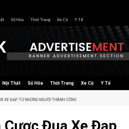
hất
Số Hóa
Thời Trang
Xe Cộ
Y Tế
K
Nội Thất
Số Hóa
Thời Trang
Xe Cộ
Y Tế
UA XE ĐẠP TỪ NHỮNG NGƯỜI THÀNH CÔNG
 Cược Đua Xe Đạp