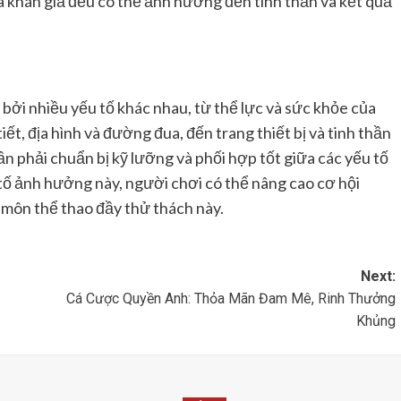
và khán giả đều có thể ảnh hưởng đến tinh thần và kết quả
bởi nhiều yếu tố khác nhau, từ thể lực và sức khỏe của
tiết, địa hình và đường đua, đến trang thiết bị và tinh thần
ần phải chuẩn bị kỹ lưỡng và phối hợp tốt giữa các yếu tố
tố ảnh hưởng này, người chơi có thể nâng cao cơ hội
 môn thể thao đầy thử thách này.
Next:
Cá Cược Quyền Anh: Thỏa Mãn Đam Mê, Rinh Thưởng
Khủng