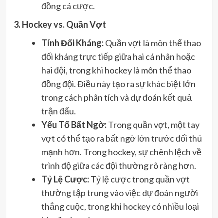
đồng cá cược.
3. Hockey vs. Quần Vợt
Tính Đối Kháng:
Quần vợt là môn thể thao
đối kháng trực tiếp giữa hai cá nhân hoặc
hai đội, trong khi hockey là môn thể thao
đồng đội. Điều này tạo ra sự khác biệt lớn
trong cách phân tích và dự đoán kết quả
trận đấu.
Yếu Tố Bất Ngờ:
Trong quần vợt, một tay
vợt có thể tạo ra bất ngờ lớn trước đối thủ
mạnh hơn. Trong hockey, sự chênh lệch về
trình độ giữa các đội thường rõ ràng hơn.
Tỷ Lệ Cược:
Tỷ lệ cược trong quần vợt
thường tập trung vào việc dự đoán người
thắng cuộc, trong khi hockey có nhiều loại