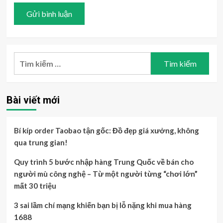
Tìm
kiếm
cho:
Bài viết mới
Bí kíp order Taobao tận gốc: Đồ đẹp giá xưởng, không
qua trung gian!
Quy trình 5 bước nhập hàng Trung Quốc về bán cho
người mù công nghệ – Từ một người từng “chơi lớn”
mất 30 triệu
3 sai lầm chí mạng khiến bạn bị lỗ nặng khi mua hàng
1688