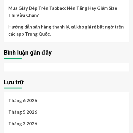
Mua Giày Dép Trên Taobao: Nên Tăng Hay Giảm Size
Thì Vừa Chân?
Hướng dẫn săn hàng thanh lý, xả kho giá rẻ bất ngờ trên
các app Trung Quốc.
Bình luận gần đây
Lưu trữ
Tháng 6 2026
Tháng 5 2026
Tháng 3 2026