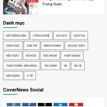
Trung Quốc.
Danh mục
BẤT ĐỘNG SẢN
CÔNG NGHỆ
DU LỊCH
DỊCH VỤ
GIÁO DỤC
GIẢI TRÍ
KINH DOANH
NGOẠI THẤT
NỘI THẤT
SỐ HÓA
SỨC KHOẺ
THỜI TRANG
THỰC PHẨM - ĐỒ UỐNG
TÀI CHÍNH
XE
XE CỘ
XÂY DỰNG
Y TẾ
CoverNews Social