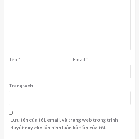
Tên
*
Email
*
Trang web
Lưu tên của tôi, email, và trang web trong trình
duyệt này cho lần bình luận kế tiếp của tôi.