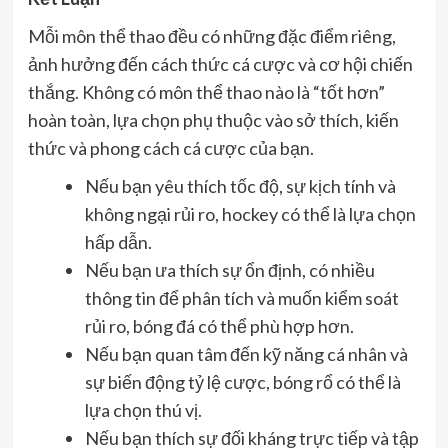
Mỗi môn thể thao đều có những đặc điểm riêng,
ảnh hưởng đến cách thức cá cược và cơ hội chiến
thắng. Không có môn thể thao nào là “tốt hơn”
hoàn toàn, lựa chọn phụ thuộc vào sở thích, kiến
thức và phong cách cá cược của bạn.
Nếu bạn yêu thích tốc độ, sự kịch tính và
không ngại rủi ro, hockey có thể là lựa chọn
hấp dẫn.
Nếu bạn ưa thích sự ổn định, có nhiều
thông tin để phân tích và muốn kiểm soát
rủi ro, bóng đá có thể phù hợp hơn.
Nếu bạn quan tâm đến kỹ năng cá nhân và
sự biến động tỷ lệ cược, bóng rổ có thể là
lựa chọn thú vị.
Nếu bạn thích sự đối kháng trực tiếp và tập