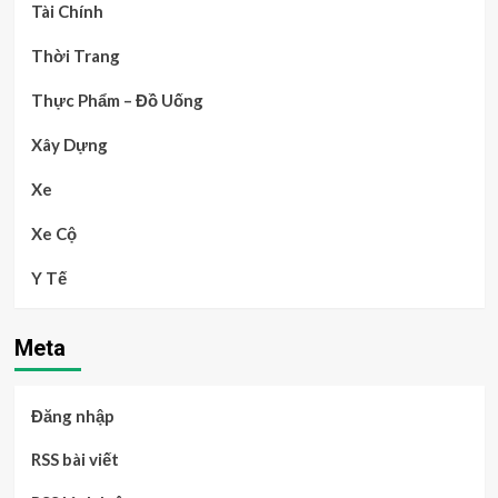
Tài Chính
Thời Trang
Thực Phẩm – Đồ Uống
Xây Dựng
Xe
Xe Cộ
Y Tế
Meta
Đăng nhập
RSS bài viết