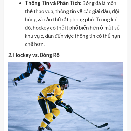
Thông Tin và Phân Tích:
Bóng đá là môn
thể thao vua, thông tin về các giải đấu, đội
bóng và cầu thủ rất phong phú. Trong khi
đó, hockey có thể ít phổ biến hơn ở một số
khu vực, dẫn đến việc thông tin có thể hạn
chế hơn.
2. Hockey vs. Bóng Rổ