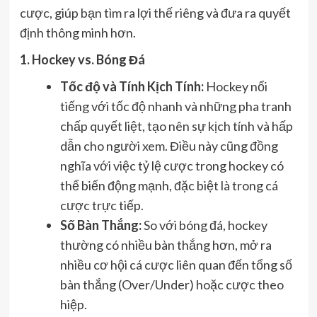
cược, giúp bạn tìm ra lợi thế riêng và đưa ra quyết
định thông minh hơn.
1. Hockey vs. Bóng Đá
Tốc độ và Tính Kịch Tính:
Hockey nổi
tiếng với tốc độ nhanh và những pha tranh
chấp quyết liệt, tạo nên sự kịch tính và hấp
dẫn cho người xem. Điều này cũng đồng
nghĩa với việc tỷ lệ cược trong hockey có
thể biến động mạnh, đặc biệt là trong cá
cược trực tiếp.
Số Bàn Thắng:
So với bóng đá, hockey
thường có nhiều bàn thắng hơn, mở ra
nhiều cơ hội cá cược liên quan đến tổng số
bàn thắng (Over/Under) hoặc cược theo
hiệp.