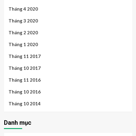
Tháng 4 2020
Tháng 3 2020
Tháng 2 2020
Tháng 1 2020
Tháng 11 2017
Tháng 10 2017
Tháng 11 2016
Tháng 10 2016
Tháng 10 2014
Danh mục