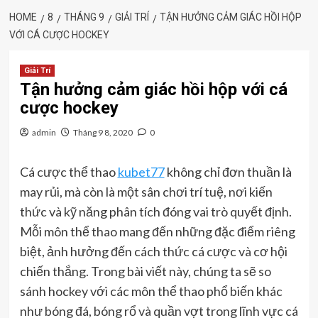
HOME
8
THÁNG 9
GIẢI TRÍ
TẬN HƯỞNG CẢM GIÁC HỒI HỘP
VỚI CÁ CƯỢC HOCKEY
Giải Trí
Tận hưởng cảm giác hồi hộp với cá
cược hockey
admin
Tháng 9 8, 2020
0
Cá cược thể thao
kubet77
không chỉ đơn thuần là
may rủi, mà còn là một sân chơi trí tuệ, nơi kiến
thức và kỹ năng phân tích đóng vai trò quyết định.
Mỗi môn thể thao mang đến những đặc điểm riêng
biệt, ảnh hưởng đến cách thức cá cược và cơ hội
chiến thắng. Trong bài viết này, chúng ta sẽ so
sánh hockey với các môn thể thao phổ biến khác
như bóng đá, bóng rổ và quần vợt trong lĩnh vực cá