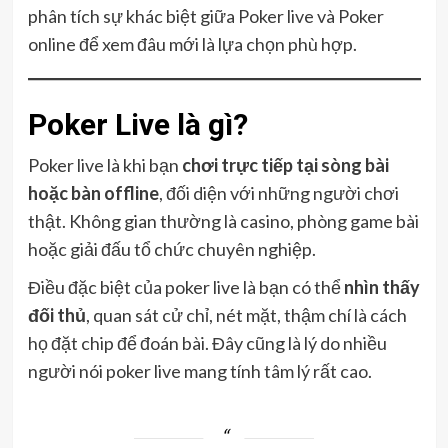
phân tích sự khác biệt giữa Poker live và Poker
online để xem đâu mới là lựa chọn phù hợp.
Poker Live là gì?
Poker live là khi bạn
chơi trực tiếp tại sòng bài
hoặc bàn offline
, đối diện với những người chơi
thật. Không gian thường là casino, phòng game bài
hoặc giải đấu tổ chức chuyên nghiệp.
Điều đặc biệt của poker live là bạn có thể
nhìn thấy
đối thủ
, quan sát cử chỉ, nét mặt, thậm chí là cách
họ đặt chip để đoán bài. Đây cũng là lý do nhiều
người nói poker live mang tính tâm lý rất cao.