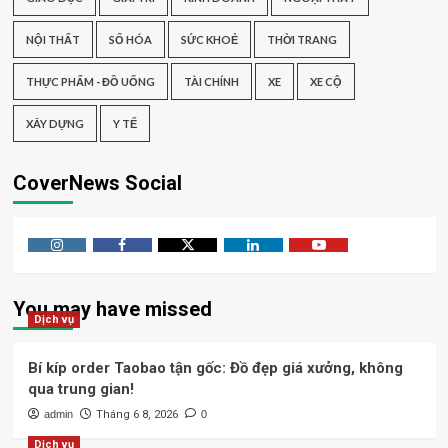
NỘI THẤT
SỐ HÓA
SỨC KHOẺ
THỜI TRANG
THỰC PHẨM - ĐỒ UỐNG
TÀI CHÍNH
XE
XE CỘ
XÂY DỰNG
Y TẾ
CoverNews Social
Instagram
Facebook
Twitter
Linkedin
Youtube
You may have missed
Dịch vụ
Bí kíp order Taobao tận gốc: Đồ đẹp giá xưởng, không
qua trung gian!
admin
Tháng 6 8, 2026
0
Dịch vụ