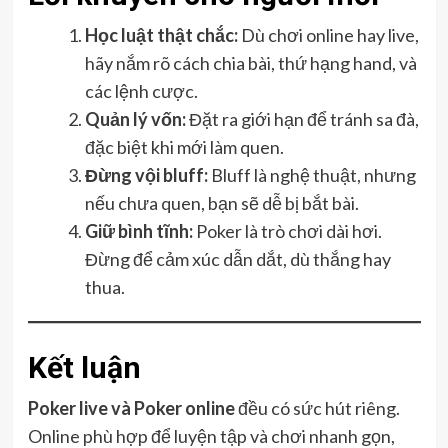
Học luật thật chắc:
Dù chơi online hay live,
hãy nắm rõ cách chia bài, thứ hạng hand, và
các lệnh cược.
Quản lý vốn:
Đặt ra giới hạn để tránh sa đà,
đặc biệt khi mới làm quen.
Đừng vội bluff:
Bluff là nghệ thuật, nhưng
nếu chưa quen, bạn sẽ dễ bị bắt bài.
Giữ bình tĩnh:
Poker là trò chơi dài hơi.
Đừng để cảm xúc dẫn dắt, dù thắng hay
thua.
Kết luận
Poker live và Poker online
đều có sức hút riêng.
Online phù hợp để luyện tập và chơi nhanh gọn,