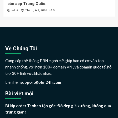
các app Trung Quốc.
admin
Tháng 6 2, 2026
0
Về Chúng Tôi
Cung cấp thệ thống PBN mạnh mẽ giúp bạn có cơ vào top
nhanh chống, với hơn 100+ domain VN , và domain quốc tế, hỗ
trợ 30+ lĩnh vực khác nhau.
Liên hệ :
support@pbn24h.com
Bài viết mới
Bí kíp order Taobao tận gốc: Đồ đẹp giá xưởng, không qua
trung gian!