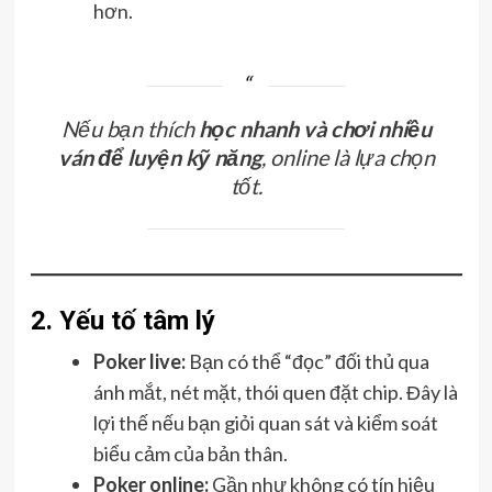
hơn.
Nếu bạn thích
học nhanh và chơi nhiều
ván để luyện kỹ năng
, online là lựa chọn
tốt.
2.
Yếu tố tâm lý
Poker live:
Bạn có thể “đọc” đối thủ qua
ánh mắt, nét mặt, thói quen đặt chip. Đây là
lợi thế nếu bạn giỏi quan sát và kiểm soát
biểu cảm của bản thân.
Poker online:
Gần như không có tín hiệu