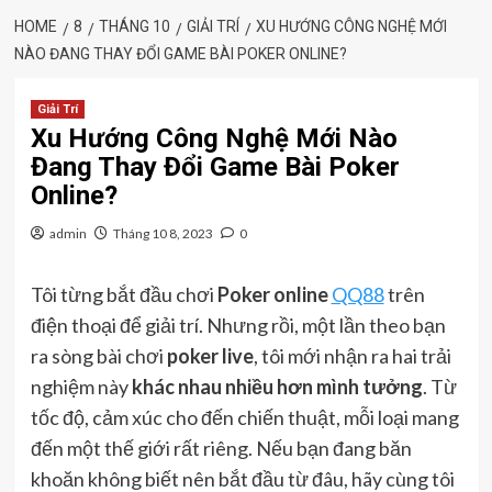
HOME
8
THÁNG 10
GIẢI TRÍ
XU HƯỚNG CÔNG NGHỆ MỚI
NÀO ĐANG THAY ĐỔI GAME BÀI POKER ONLINE?
Giải Trí
Xu Hướng Công Nghệ Mới Nào
Đang Thay Đổi Game Bài Poker
Online?
admin
Tháng 10 8, 2023
0
Tôi từng bắt đầu chơi
Poker online
QQ88
trên
điện thoại để giải trí. Nhưng rồi, một lần theo bạn
ra sòng bài chơi
poker live
, tôi mới nhận ra hai trải
nghiệm này
khác nhau nhiều hơn mình tưởng
. Từ
tốc độ, cảm xúc cho đến chiến thuật, mỗi loại mang
đến một thế giới rất riêng. Nếu bạn đang băn
khoăn không biết nên bắt đầu từ đâu, hãy cùng tôi