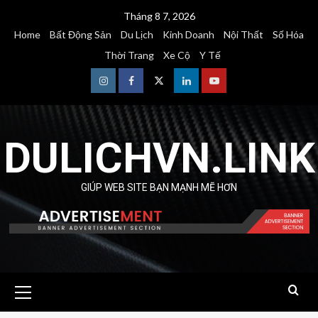
Skip
Tháng 8 7, 2026
to
Home
Bất Động Sản
Du Lịch
Kinh Doanh
Nội Thất
Số Hóa
content
Thời Trang
Xe Cộ
Y Tế
Instagram
Facebook
Twitter
Linkedin
Youtube
DULICHVN.LINK
GIÚP WEB SITE BẠN MẠNH MẼ HƠN
Primary
Menu