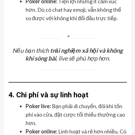
Poker online:
Tiện lợi nhưng ít cảm xúc
hơn. Dù có chat hay emoji, vẫn không thể
so được với không khí đối đầu trực tiếp.
Nếu bạn thích
trải nghiệm xã hội và không
khí sòng bài
, live sẽ phù hợp hơn.
4.
Chi phí và sự linh hoạt
Poker live:
Bạn phải di chuyển, đôi khi tốn
phí vào cửa, đặt cược tối thiểu thường cao
hơn.
Poker online:
Linh hoạt và rẻ hơn nhiều. Có