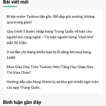
Bài viết mới
Bí kíp order Taobao tận gốc: Đồ đẹp giá xưởng, không
qua trung gian!
Quy trình 5 bước nhập hàng Trung Quốc về bán cho
người mù công nghệ – Từ một người từng “chơi lớn”
mất 30 triệu
3 sai lầm chí mạng khiến bạn bị lỗ nặng khi mua hàng
1688
Mua Giày Dép Trên Taobao: Nên Tăng Hay Giảm Size
Thì Vừa Chân?
Hướng dẫn săn hàng thanh lý, xả kho giá rẻ bất ngờ trên
các app Trung Quốc.
Bình luận gần đây