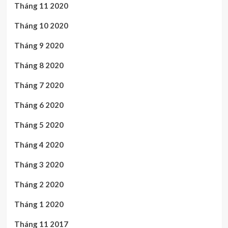
Tháng 11 2020
Tháng 10 2020
Tháng 9 2020
Tháng 8 2020
Tháng 7 2020
Tháng 6 2020
Tháng 5 2020
Tháng 4 2020
Tháng 3 2020
Tháng 2 2020
Tháng 1 2020
Tháng 11 2017