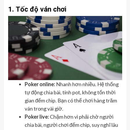
1.
Tốc độ ván chơi
Poker online:
Nhanh hơn nhiều. Hệ thống
tự động chia bài, tính pot, không tốn thời
gian đếm chip. Bạn có thể chơi hàng trăm
ván trong vài giờ.
Poker live:
Chậm hơn vì phải chờ người
chia bài, người chơi đếm chip, suy nghĩ lâu