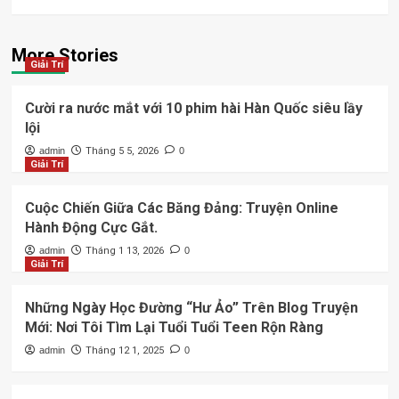
More Stories
Giải Trí
Cười ra nước mắt với 10 phim hài Hàn Quốc siêu lầy
lội
admin
Tháng 5 5, 2026
0
Giải Trí
Cuộc Chiến Giữa Các Băng Đảng: Truyện Online
Hành Động Cực Gắt.
admin
Tháng 1 13, 2026
0
Giải Trí
Những Ngày Học Đường “Hư Ảo” Trên Blog Truyện
Mới: Nơi Tôi Tìm Lại Tuổi Tuổi Teen Rộn Ràng
admin
Tháng 12 1, 2025
0