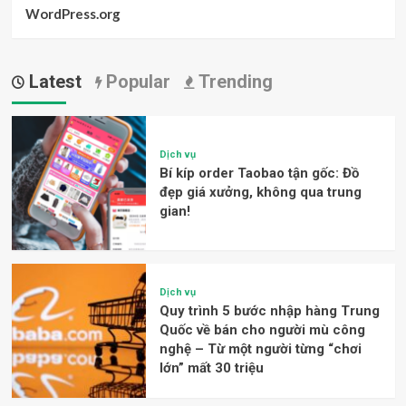
WordPress.org
Latest
Popular
Trending
Dịch vụ
Bí kíp order Taobao tận gốc: Đồ
đẹp giá xưởng, không qua trung
gian!
Dịch vụ
Quy trình 5 bước nhập hàng Trung
Quốc về bán cho người mù công
nghệ – Từ một người từng “chơi
lớn” mất 30 triệu