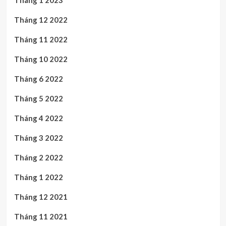
Tháng 12 2022
Tháng 11 2022
Tháng 10 2022
Tháng 6 2022
Tháng 5 2022
Tháng 4 2022
Tháng 3 2022
Tháng 2 2022
Tháng 1 2022
Tháng 12 2021
Tháng 11 2021