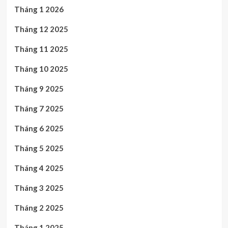
Tháng 1 2026
Tháng 12 2025
Tháng 11 2025
Tháng 10 2025
Tháng 9 2025
Tháng 7 2025
Tháng 6 2025
Tháng 5 2025
Tháng 4 2025
Tháng 3 2025
Tháng 2 2025
Tháng 1 2025