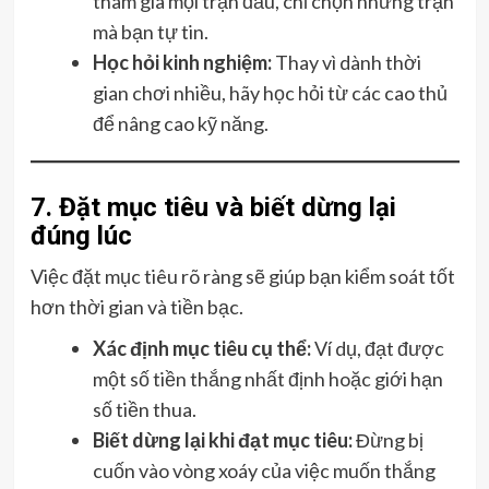
tham gia mọi trận đấu, chỉ chọn những trận
mà bạn tự tin.
Học hỏi kinh nghiệm:
Thay vì dành thời
gian chơi nhiều, hãy học hỏi từ các cao thủ
để nâng cao kỹ năng.
7.
Đặt mục tiêu và biết dừng lại
đúng lúc
Việc đặt mục tiêu rõ ràng sẽ giúp bạn kiểm soát tốt
hơn thời gian và tiền bạc.
Xác định mục tiêu cụ thể:
Ví dụ, đạt được
một số tiền thắng nhất định hoặc giới hạn
số tiền thua.
Biết dừng lại khi đạt mục tiêu:
Đừng bị
cuốn vào vòng xoáy của việc muốn thắng