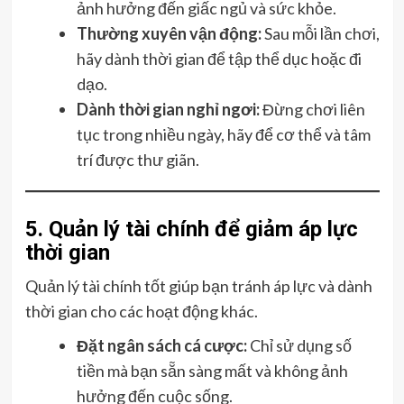
ảnh hưởng đến giấc ngủ và sức khỏe.
Thường xuyên vận động:
Sau mỗi lần chơi,
hãy dành thời gian để tập thể dục hoặc đi
dạo.
Dành thời gian nghỉ ngơi:
Đừng chơi liên
tục trong nhiều ngày, hãy để cơ thể và tâm
trí được thư giãn.
5.
Quản lý tài chính để giảm áp lực
thời gian
Quản lý tài chính tốt giúp bạn tránh áp lực và dành
thời gian cho các hoạt động khác.
Đặt ngân sách cá cược:
Chỉ sử dụng số
tiền mà bạn sẵn sàng mất và không ảnh
hưởng đến cuộc sống.