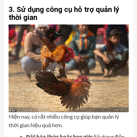
3.
Sử dụng công cụ hỗ trợ quản lý
thời gian
Hiện nay, có rất nhiều công cụ giúp bạn quản lý
thời gian hiệu quả hơn.
Đặt báo thức hoặc hẹn giờ:
Sử dụng điện