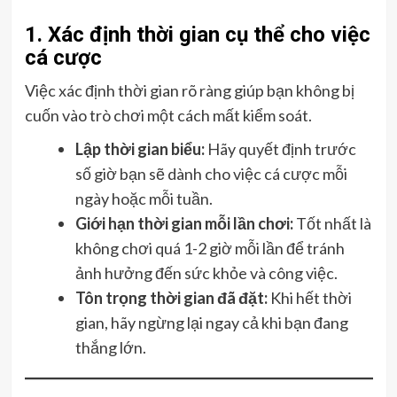
1.
Xác định thời gian cụ thể cho việc
cá cược
Việc xác định thời gian rõ ràng giúp bạn không bị
cuốn vào trò chơi một cách mất kiểm soát.
Lập thời gian biểu:
Hãy quyết định trước
số giờ bạn sẽ dành cho việc cá cược mỗi
ngày hoặc mỗi tuần.
Giới hạn thời gian mỗi lần chơi:
Tốt nhất là
không chơi quá 1-2 giờ mỗi lần để tránh
ảnh hưởng đến sức khỏe và công việc.
Tôn trọng thời gian đã đặt:
Khi hết thời
gian, hãy ngừng lại ngay cả khi bạn đang
thắng lớn.