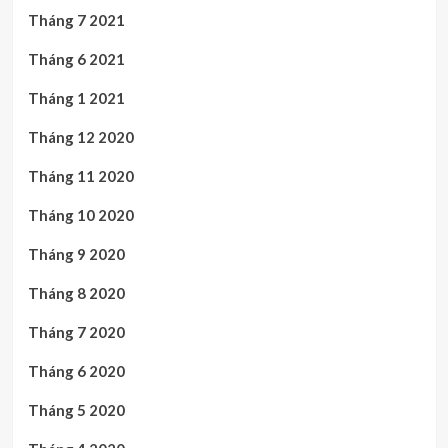
Tháng 7 2021
Tháng 6 2021
Tháng 1 2021
Tháng 12 2020
Tháng 11 2020
Tháng 10 2020
Tháng 9 2020
Tháng 8 2020
Tháng 7 2020
Tháng 6 2020
Tháng 5 2020