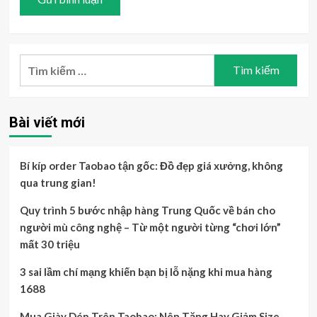
Tìm
kiếm
cho:
Bài viết mới
Bí kíp order Taobao tận gốc: Đồ đẹp giá xưởng, không
qua trung gian!
Quy trình 5 bước nhập hàng Trung Quốc về bán cho
người mù công nghệ – Từ một người từng “chơi lớn”
mất 30 triệu
3 sai lầm chí mạng khiến bạn bị lỗ nặng khi mua hàng
1688
Mua Giày Dép Trên Taobao: Nên Tăng Hay Giảm Size