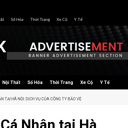
hất
Số Hóa
Thời Trang
Xe Cộ
Y Tế
K
Nội Thất
Số Hóa
Thời Trang
Xe Cộ
Y Tế
N TẠI HÀ NỘI: DỊCH VỤ CỦA CÔNG TY BẢO VỆ
 Cá Nhân tại Hà