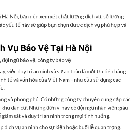
tại Hà Nội, bạn nên xem xét chất lượng dịch vụ, số lượng
các yếu tố này sẽ giúp bạn chọn được dịch vụ phù hợp và
h Vụ Bảo Vệ Tại Hà Nội
h, đội ngũ bảo vệ, công ty bảo vệ
ay, việc duy trì an ninh và sự an toàn là một ưu tiên hàng
 kinh tế và văn hóa của Việt Nam – nhu cầu sử dụng các
ếu.
a dạng và phong phú. Có những công ty chuyên cung cấp các
 khu dân cư. Những đơn vị này có đội ngũ nhân viên giàu
iám sát và duy trì an ninh trong mọi tình huống.
p dịch vụ an ninh cho sự kiện hoặc buổi lễ quan trọng.