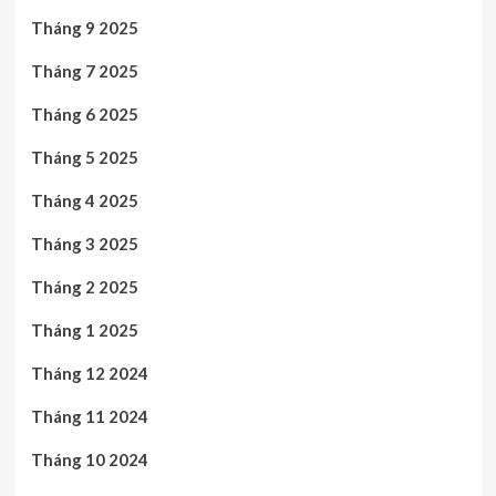
Tháng 9 2025
Tháng 7 2025
Tháng 6 2025
Tháng 5 2025
Tháng 4 2025
Tháng 3 2025
Tháng 2 2025
Tháng 1 2025
Tháng 12 2024
Tháng 11 2024
Tháng 10 2024