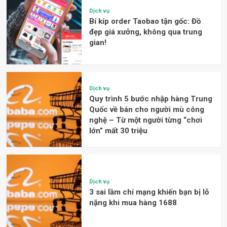
Dịch vụ
Bí kíp order Taobao tận gốc: Đồ
đẹp giá xưởng, không qua trung
gian!
Dịch vụ
Quy trình 5 bước nhập hàng Trung
Quốc về bán cho người mù công
nghệ – Từ một người từng “chơi
lớn” mất 30 triệu
Dịch vụ
3 sai lầm chí mạng khiến bạn bị lỗ
nặng khi mua hàng 1688