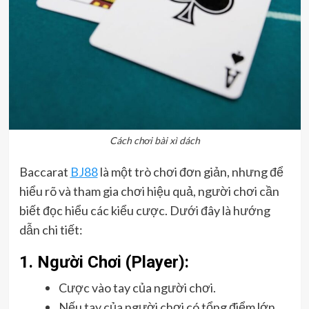
Cách chơi bài xì dách
Baccarat
BJ88
là một trò chơi đơn giản, nhưng để
hiểu rõ và tham gia chơi hiệu quả, người chơi cần
biết đọc hiểu các kiểu cược. Dưới đây là hướng
dẫn chi tiết:
1. Người Chơi (Player):
Cược vào tay của người chơi.
Nếu tay của người chơi có tổng điểm lớn