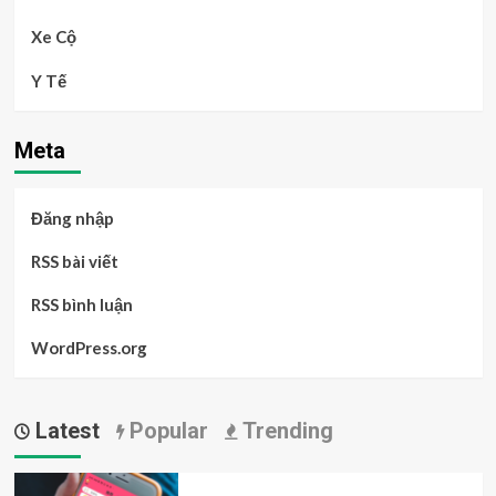
Xe Cộ
Y Tế
Meta
Đăng nhập
RSS bài viết
RSS bình luận
WordPress.org
Latest
Popular
Trending