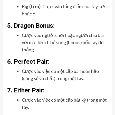
Big (Lớn):
Cược vào tổng điểm của tay là 5
hoặc 6.
5. Dragon Bonus:
Cược vào người chơi hoặc người chia bài
với một lợi ích bổ sung (bonus) nếu tay đó
thắng.
6. Perfect Pair:
Cược vào việc có một cặp bài hoàn hảo
(cùng số và chất) trong một tay.
7. Either Pair:
Cược vào việc có một cặp bất kỳ trong một
tay.