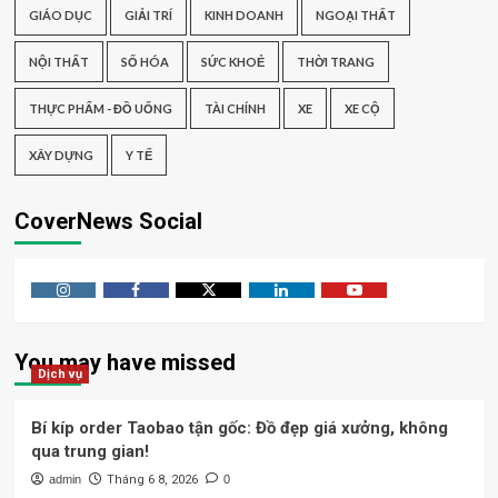
GIÁO DỤC
GIẢI TRÍ
KINH DOANH
NGOẠI THẤT
NỘI THẤT
SỐ HÓA
SỨC KHOẺ
THỜI TRANG
THỰC PHẨM - ĐỒ UỐNG
TÀI CHÍNH
XE
XE CỘ
XÂY DỰNG
Y TẾ
CoverNews Social
Instagram
Facebook
Twitter
Linkedin
Youtube
You may have missed
Dịch vụ
Bí kíp order Taobao tận gốc: Đồ đẹp giá xưởng, không
qua trung gian!
admin
Tháng 6 8, 2026
0