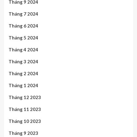
Tháng 9 2024
Tháng 7 2024
Tháng 6 2024
Tháng 5 2024
Tháng 4 2024
Tháng 3 2024
Tháng 2 2024
Tháng 1 2024
Tháng 12 2023
Tháng 11 2023
Tháng 10 2023
Tháng 9 2023