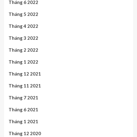
Tháng 6 2022
Tháng 5 2022
Tháng 4 2022
Tháng 3 2022
Tháng 2 2022
Tháng 1 2022
Tháng 12 2021
Tháng 11 2021
Tháng 7 2021
Tháng 6 2021
Tháng 1 2021
Tháng 12 2020