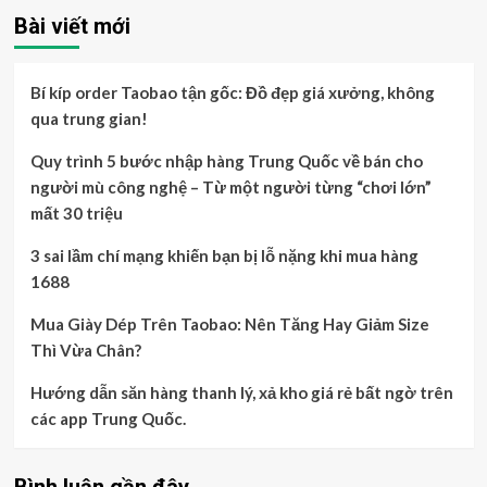
Bài viết mới
Bí kíp order Taobao tận gốc: Đồ đẹp giá xưởng, không
qua trung gian!
Quy trình 5 bước nhập hàng Trung Quốc về bán cho
người mù công nghệ – Từ một người từng “chơi lớn”
mất 30 triệu
3 sai lầm chí mạng khiến bạn bị lỗ nặng khi mua hàng
1688
Mua Giày Dép Trên Taobao: Nên Tăng Hay Giảm Size
Thì Vừa Chân?
Hướng dẫn săn hàng thanh lý, xả kho giá rẻ bất ngờ trên
các app Trung Quốc.