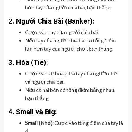
hơn tay của người chia bài, bạn thắng.
2. Người Chia Bài (Banker):
Cược vào tay của người chia bài.
Nếu tay của người chia bài có tổng điểm
lớn hơn tay của người chơi, bạn thắng.
3. Hòa (Tie):
Cược vào sự hòa giữa tay của người chơi
và người chia bài.
Nếu cả hai bên có tổng điểm bằng nhau,
bạn thắng.
4. Small và Big:
Small (Nhỏ):
Cược vào tổng điểm của tay là
4.