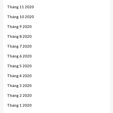
Tháng 11 2020
Tháng 10 2020
Tháng 9 2020
Tháng 8 2020
Tháng 7 2020
Tháng 6 2020
Tháng 5 2020
Tháng 4 2020
Tháng 3 2020
Tháng 2 2020
Tháng 1 2020