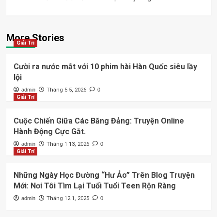
More Stories
Giải Trí
Cười ra nước mắt với 10 phim hài Hàn Quốc siêu lầy
lội
admin
Tháng 5 5, 2026
0
Giải Trí
Cuộc Chiến Giữa Các Băng Đảng: Truyện Online
Hành Động Cực Gắt.
admin
Tháng 1 13, 2026
0
Giải Trí
Những Ngày Học Đường “Hư Ảo” Trên Blog Truyện
Mới: Nơi Tôi Tìm Lại Tuổi Tuổi Teen Rộn Ràng
admin
Tháng 12 1, 2025
0