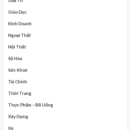
Giải Trí
Giáo Dục
Kinh Doanh
Ngoại Thất
Nội Thất
Số Hóa
Sức Khoẻ
Tài Chính
Thời Trang
Thực Phẩm – Đồ Uống
Xây Dựng
Xe