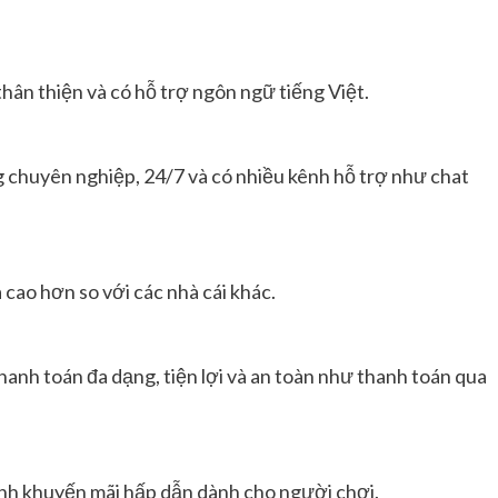
thân thiện và có hỗ trợ ngôn ngữ tiếng Việt.
ng chuyên nghiệp, 24/7 và có nhiều kênh hỗ trợ như chat
 cao hơn so với các nhà cái khác.
hanh toán đa dạng, tiện lợi và an toàn như thanh toán qua
ình khuyến mãi hấp dẫn dành cho người chơi.