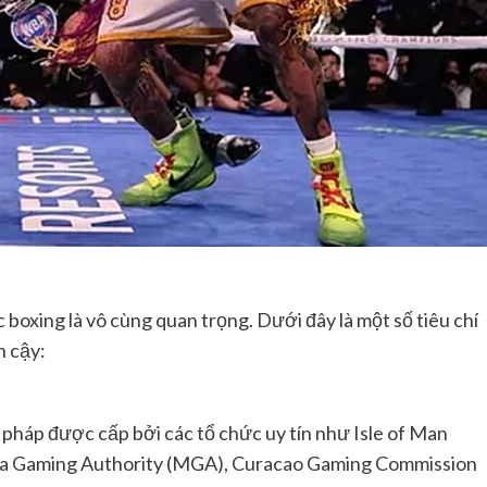
c boxing là vô cùng quan trọng. Dưới đây là một số tiêu chí
n cậy:
 pháp được cấp bởi các tổ chức uy tín như Isle of Man
ta Gaming Authority (MGA), Curacao Gaming Commission