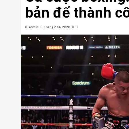
bản để thành c
admin
Tháng 2 14, 2020
0