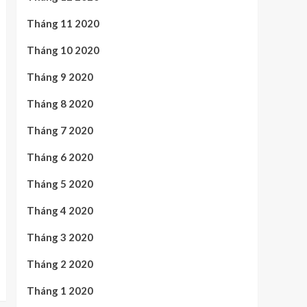
Tháng 11 2020
Tháng 10 2020
Tháng 9 2020
Tháng 8 2020
Tháng 7 2020
Tháng 6 2020
Tháng 5 2020
Tháng 4 2020
Tháng 3 2020
Tháng 2 2020
Tháng 1 2020