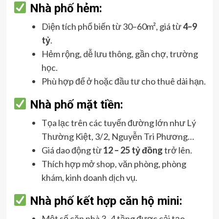
Nhà phố hẻm:
Diện tích phổ biến từ 30–60m², giá từ
4–9
tỷ
.
Hẻm rộng, dễ lưu thông, gần chợ, trường
học.
Phù hợp để ở hoặc đầu tư cho thuê dài hạn.
Nhà phố mặt tiền:
Tọa lạc trên các tuyến đường lớn như Lý
Thường Kiệt, 3/2, Nguyễn Tri Phương…
Giá dao động từ
12 – 25 tỷ đồng
trở lên.
Thích hợp mở shop, văn phòng, phòng
khám, kinh doanh dịch vụ.
Nhà phố kết hợp căn hộ mini:
Một số căn nhà 3–4 tầng được cải tạo