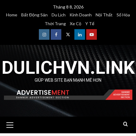
Skip
Tháng 8 8, 2026
to
Home
Bất Động Sản
Du Lịch
Kinh Doanh
Nội Thất
Số Hóa
content
Thời Trang
Xe Cộ
Y Tế
Instagram
Facebook
Twitter
Linkedin
Youtube
DULICHVN.LINK
GIÚP WEB SITE BẠN MẠNH MẼ HƠN
Primary
Menu