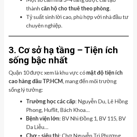
thành
căn hộ cho thuê theo phòng
.
Tỷ suất sinh lời cao, phù hợp với nhà đầu tư
chuyên nghiệp.
3. Cơ sở hạ tầng – Tiện ích
sống bậc nhất
Quận 10 được xem là khu vực có
mật độ tiện ích
cao hàng đầu TP.HCM
, mang đến môi trường
sống lý tưởng:
Trường học các cấp
: Nguyễn Du, Lê Hồng
Phong, Huflit, Bách Khoa…
Bệnh viện lớn
: BV Nhi Đồng 1, BV 115, BV
Da Liễu…
Chợ – siêu thị
: Chợ Nguyễn Tri Phương,