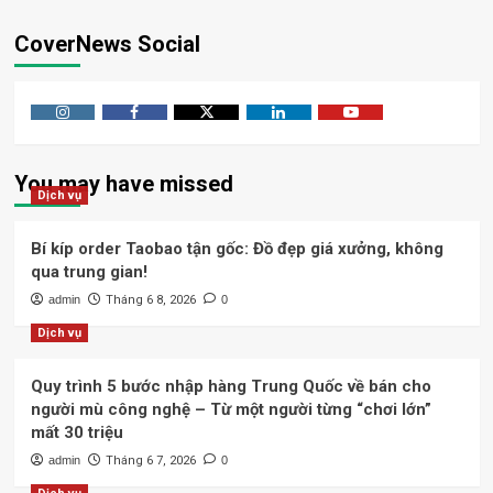
CoverNews Social
Instagram
Facebook
Twitter
Linkedin
Youtube
You may have missed
Dịch vụ
Bí kíp order Taobao tận gốc: Đồ đẹp giá xưởng, không
qua trung gian!
admin
Tháng 6 8, 2026
0
Dịch vụ
Quy trình 5 bước nhập hàng Trung Quốc về bán cho
người mù công nghệ – Từ một người từng “chơi lớn”
mất 30 triệu
admin
Tháng 6 7, 2026
0