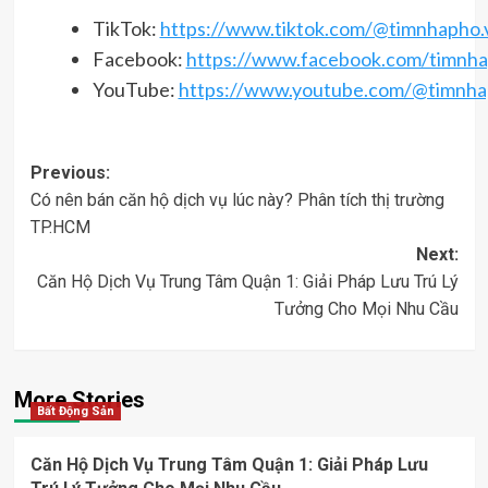
TikTok:
https://www.tiktok.com/@timnhapho.
Facebook:
https://www.facebook.com/timnha
YouTube:
https://www.youtube.com/@timnh
Post
Previous:
Có nên bán căn hộ dịch vụ lúc này? Phân tích thị trường
navigation
TP.HCM
Next:
Căn Hộ Dịch Vụ Trung Tâm Quận 1: Giải Pháp Lưu Trú Lý
Tưởng Cho Mọi Nhu Cầu
More Stories
Bất Động Sản
Căn Hộ Dịch Vụ Trung Tâm Quận 1: Giải Pháp Lưu