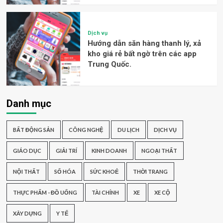
Dịch vụ
Hướng dẫn săn hàng thanh lý, xả
kho giá rẻ bất ngờ trên các app
Trung Quốc.
Danh mục
BẤT ĐỘNG SẢN
CÔNG NGHỆ
DU LỊCH
DỊCH VỤ
GIÁO DỤC
GIẢI TRÍ
KINH DOANH
NGOẠI THẤT
NỘI THẤT
SỐ HÓA
SỨC KHOẺ
THỜI TRANG
THỰC PHẨM - ĐỒ UỐNG
TÀI CHÍNH
XE
XE CỘ
XÂY DỰNG
Y TẾ