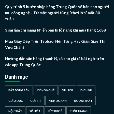
Quy trình 5 bước nhập hàng Trung Quốc về bán cho người
mù công nghệ – Từ một người từng “chơi lớn” mất 30
triệu
3 sai lầm chí mạng khiến bạn bị lỗ nặng khi mua hàng 1688
Mua Giày Dép Trên Taobao: Nên Tăng Hay Giảm Size Thì
Vừa Chân?
Hướng dẫn săn hàng thanh lý, xả kho giá rẻ bất ngờ trên
các app Trung Quốc.
Danh mục
BẤT ĐỘNG SẢN
CÔNG NGHỆ
DU LỊCH
DỊCH VỤ
GIÁO DỤC
GIẢI TRÍ
KINH DOANH
NGOẠI THẤT
NỘI THẤT
SỐ HÓA
SỨC KHOẺ
THỜI TRANG