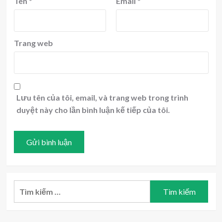
Tên
*
Email
*
Trang web
Lưu tên của tôi, email, và trang web trong trình
duyệt này cho lần bình luận kế tiếp của tôi.
Tìm
kiếm
cho: