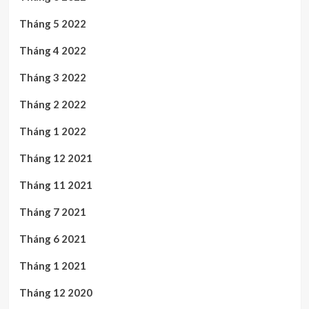
Tháng 5 2022
Tháng 4 2022
Tháng 3 2022
Tháng 2 2022
Tháng 1 2022
Tháng 12 2021
Tháng 11 2021
Tháng 7 2021
Tháng 6 2021
Tháng 1 2021
Tháng 12 2020