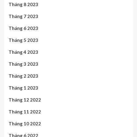
Tháng 8 2023
Tháng 7 2023
Tháng 6 2023
Tháng 5 2023
Tháng 4 2023
Tháng 3 2023
Tháng 2 2023
Tháng 1 2023
Tháng 12 2022
Tháng 11 2022
Tháng 10 2022
Tháng 6 2022