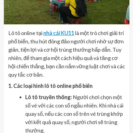
Lô tô online tại
nhà cái KU11
là một trò chơi giải trí
phổ biến, thu hút đông đảo người chơi nhờ sự đơn
giản, tiện lợi và cơ hội trúng thưởng hấp dẫn. Tuy
nhiên, để tham gia một cách hiệu quả và tăng cơ
hội chiến thắng, bạn cần nắm vững luật chơi và các
quy tắc cơ bản.
1. Các loại hình lô tô online phổ biến
Lô tô truyền thống:
Người chơi chọn một
số vé với các con số ngẫu nhiên. Khi nhà cái
quay số, nếu các con số trên vé trùng khớp
với kết quả quay số, người chơi sẽ trúng
thưởng.