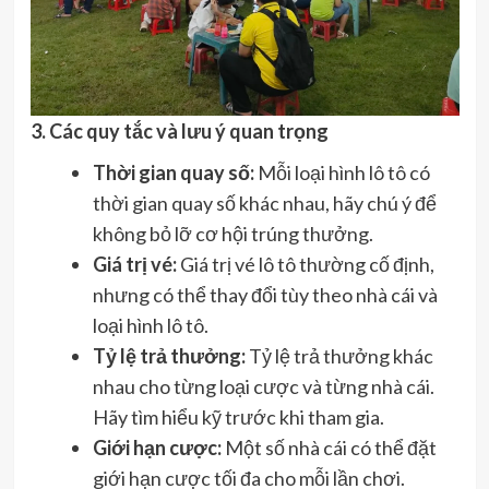
3. Các quy tắc và lưu ý quan trọng
Thời gian quay số:
Mỗi loại hình lô tô có
thời gian quay số khác nhau, hãy chú ý để
không bỏ lỡ cơ hội trúng thưởng.
Giá trị vé:
Giá trị vé lô tô thường cố định,
nhưng có thể thay đổi tùy theo nhà cái và
loại hình lô tô.
Tỷ lệ trả thưởng:
Tỷ lệ trả thưởng khác
nhau cho từng loại cược và từng nhà cái.
Hãy tìm hiểu kỹ trước khi tham gia.
Giới hạn cược:
Một số nhà cái có thể đặt
giới hạn cược tối đa cho mỗi lần chơi.