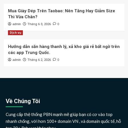
Mua Giày Dép Trên Taobao: Nên Tăng Hay Giảm Size
Thì Vừa Chân?
admin
Tháng 6 3, 2026
0
Dịch vụ
Hướng dẫn săn hàng thanh lý, xả kho giá rẻ bất ngờ trên
các app Trung Quốc.
admin
Tháng 6 2, 2026
0
Về Chúng Tôi
Cung cấp thệ thống PBN mạnh mẽ giúp bạn có cơ vào top
nhanh chống, với hơn 100+ domain VN , và domain quốc tế, hỗ
trợ 30+ lĩnh vực khác nhau.