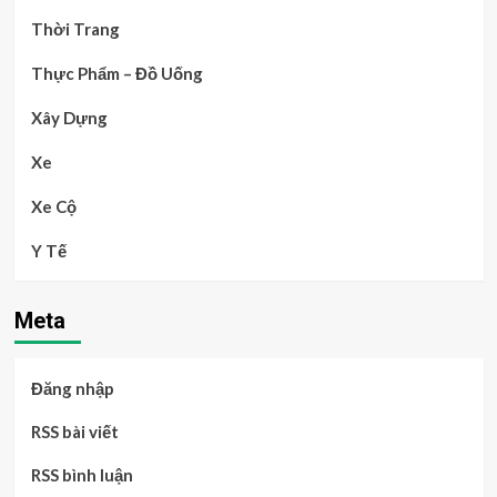
Thời Trang
Thực Phẩm – Đồ Uống
Xây Dựng
Xe
Xe Cộ
Y Tế
Meta
Đăng nhập
RSS bài viết
RSS bình luận