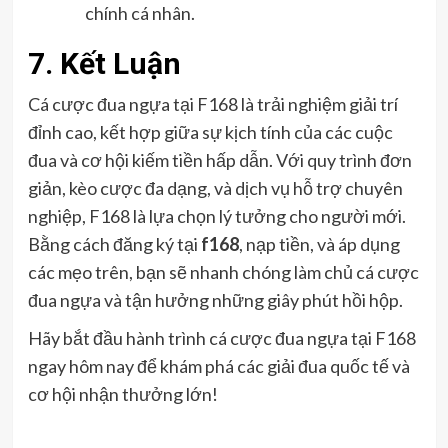
chính cá nhân.
7. Kết Luận
Cá cược đua ngựa tại F168 là trải nghiệm giải trí
đỉnh cao, kết hợp giữa sự kịch tính của các cuộc
đua và cơ hội kiếm tiền hấp dẫn. Với quy trình đơn
giản, kèo cược đa dạng, và dịch vụ hỗ trợ chuyên
nghiệp, F168 là lựa chọn lý tưởng cho người mới.
Bằng cách đăng ký tại
f168
, nạp tiền, và áp dụng
các mẹo trên, bạn sẽ nhanh chóng làm chủ cá cược
đua ngựa và tận hưởng những giây phút hồi hộp.
Hãy bắt đầu hành trình cá cược đua ngựa tại F168
ngay hôm nay để khám phá các giải đua quốc tế và
cơ hội nhận thưởng lớn!