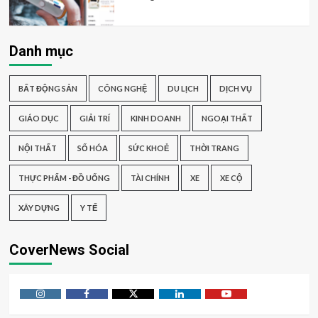
Danh mục
BẤT ĐỘNG SẢN
CÔNG NGHỆ
DU LỊCH
DỊCH VỤ
GIÁO DỤC
GIẢI TRÍ
KINH DOANH
NGOẠI THẤT
NỘI THẤT
SỐ HÓA
SỨC KHOẺ
THỜI TRANG
THỰC PHẨM - ĐỒ UỐNG
TÀI CHÍNH
XE
XE CỘ
XÂY DỰNG
Y TẾ
CoverNews Social
Instagram
Facebook
Twitter
Linkedin
Youtube