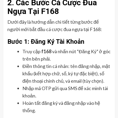
2. Các Bước Cá Cược Đua
Ngựa Tại F168
Dưới đây là hướng dẫn chi tiết từng bước để
người mới bắt đầu cá cược đua ngựa tại F168:
Bước 1: Đăng Ký Tài Khoản
Truy cập
f168
và nhấn nút “Đăng Ký” ở góc
trên bên phải.
Điền thông tin cá nhân: tên đăng nhập, mật
khẩu (kết hợp chữ, số, ký tự đặc biệt), số
điện thoại chính chủ, và email (tùy chọn).
Nhập mã OTP gửi qua SMS để xác minh tài
khoản.
Hoàn tất đăng ký và đăng nhập vào hệ
thống.