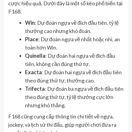
cược hiệu quả. Dưới đây là một số kèo phổ biến tại
F168:
Win
: Dự đoán ngựa về đích đầu tiên, tỷ lệ
thưởng cao nhưng khó đoán.
Place
: Dự đoán ngựa về nhất hoặc nhì, an
toàn hơn Win.
Quinella
: Dự đoán hai ngựa về đích đầu
tiên, không cần đúng thứ tự.
Exacta
: Dự đoán hai ngựa về đích đầu tiên
theo đúng thứ tự, thưởng cao.
Trifecta
: Dự đoán ba ngựa về đích đầu tiên
theo đúng thứ tự, tỷ lệ thưởng cực lớn
nhưng khó thắng.
F168 cũng cung cấp thông tin chi tiết về ngựa,
jockey, và lịch sử thi đấu, giúp người chơi đưa ra