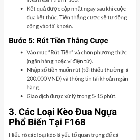
Kết quả được cập nhật ngay sau khi cuộc
đua kết thúc. Tiền thắng cược sẽ tự động
cộng vào tài khoản.
Bước 5: Rút Tiền Thắng Cược
Vào mục “Rút Tiền” và chọn phương thức
(ngân hàng hoặc ví điện tử).
Nhập số tiền muốn rút (tối thiểu thường là
200.000 VND) và thông tin tài khoản ngân
hàng.
Giao dịch được xử lý trong 5-15 phút.
3. Các Loại Kèo Đua Ngựa
Phổ Biến Tại F168
Hiểu rõ các loại kèo là yếu tố quan trọng để cá