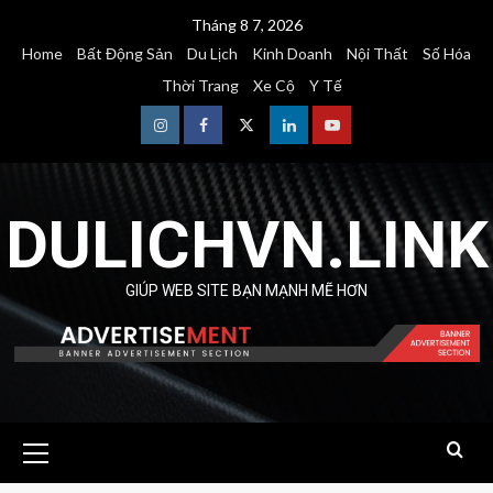
Skip
Tháng 8 7, 2026
to
Home
Bất Động Sản
Du Lịch
Kinh Doanh
Nội Thất
Số Hóa
content
Thời Trang
Xe Cộ
Y Tế
Instagram
Facebook
Twitter
Linkedin
Youtube
DULICHVN.LINK
GIÚP WEB SITE BẠN MẠNH MẼ HƠN
Primary
Menu