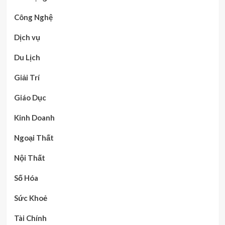
Công Nghệ
Dịch vụ
Du Lịch
Giải Trí
Giáo Dục
Kinh Doanh
Ngoại Thất
Nội Thất
Số Hóa
Sức Khoẻ
Tài Chính