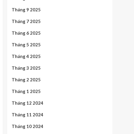
Tháng 9 2025
Tháng 7 2025
Tháng 6 2025
Tháng 5 2025
Tháng 4 2025
Tháng 3 2025
Tháng 2 2025
Tháng 1 2025
Tháng 12 2024
Tháng 11 2024
Tháng 10 2024