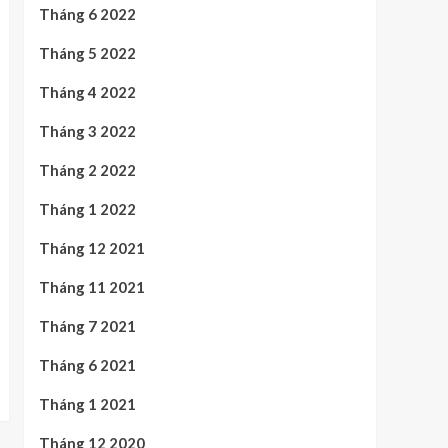
Tháng 6 2022
Tháng 5 2022
Tháng 4 2022
Tháng 3 2022
Tháng 2 2022
Tháng 1 2022
Tháng 12 2021
Tháng 11 2021
Tháng 7 2021
Tháng 6 2021
Tháng 1 2021
Tháng 12 2020