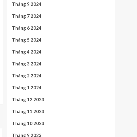
Tháng 9 2024
Tháng 7 2024
Tháng 6 2024
Tháng 5 2024
Tháng 4 2024
Tháng 3 2024
Tháng 2 2024
Tháng 1 2024
Tháng 12 2023
Tháng 11 2023
Tháng 10 2023
Tháng 9 2023