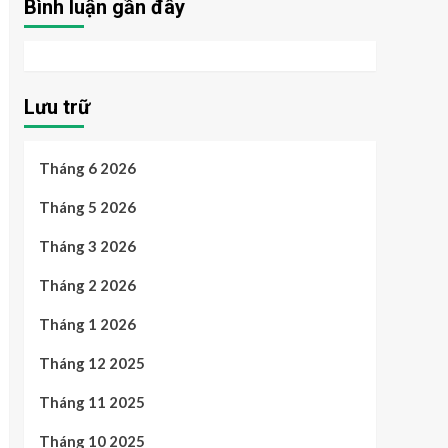
Bình luận gần đây
Lưu trữ
Tháng 6 2026
Tháng 5 2026
Tháng 3 2026
Tháng 2 2026
Tháng 1 2026
Tháng 12 2025
Tháng 11 2025
Tháng 10 2025