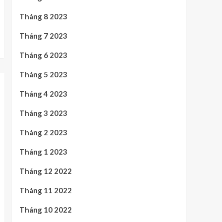
Tháng 8 2023
Tháng 7 2023
Tháng 6 2023
Tháng 5 2023
Tháng 4 2023
Tháng 3 2023
Tháng 2 2023
Tháng 1 2023
Tháng 12 2022
Tháng 11 2022
Tháng 10 2022