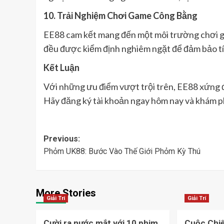
10. Trải Nghiệm Chơi Game Công Bằng
EE88 cam kết mang đến một môi trường chơi ga
đều được kiểm định nghiêm ngặt để đảm bảo tí
Kết Luận
Với những ưu điểm vượt trội trên, EE88 xứng 
Hãy đăng ký tài khoản ngay hôm nay và khám ph
Post
Previous:
Phỏm UK88: Bước Vào Thế Giới Phỏm Kỳ Thú
navigation
More Stories
Giải Trí
Giải Trí
Cười ra nước mắt với 10 phim
Cuộc Chiế