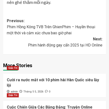
nên ghé thăm mỗi ngày.
Post
Previous:
Phim Hồng Kông TVB Trên GhienPhim – Huyền thoại
navigation
một thời và cảm xúc chưa bao giờ phai
Next:
Phim hành động gay cấn 2025 tại HD Online
More Stories
Giải Trí
Cười ra nước mắt với 10 phim hài Hàn Quốc siêu lầy
lội
admin
Tháng 5 5, 2026
0
Giải Trí
Cuộc Chiến Giữa Các Băng Đảng: Truyện Online