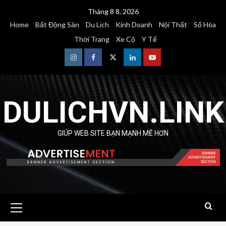
Skip
Tháng 8 8, 2026
to
Home
Bất Động Sản
Du Lịch
Kinh Doanh
Nội Thất
Số Hóa
content
Thời Trang
Xe Cộ
Y Tế
Instagram
Facebook
Twitter
Linkedin
Youtube
DULICHVN.LINK
GIÚP WEB SITE BẠN MẠNH MẼ HƠN
Primary
Menu