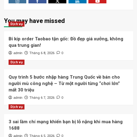
Instagram
Facebook
Twitter
Linkedin
Youtube
You may have missed
Dịch vụ
Bí kíp order Taobao tận gốc: Đồ đẹp giá xưởng, không
qua trung gian!
admin
Tháng 6 8, 2026
0
Dịch vụ
Quy trình 5 bước nhập hàng Trung Quốc về bán cho
người mù công nghệ – Từ một người từng “chơi lớn”
mất 30 triệu
admin
Tháng 6 7, 2026
0
Dịch vụ
3 sai lầm chí mạng khiến bạn bị lỗ nặng khi mua hàng
1688
admin
Tháng 6 5, 2026
0