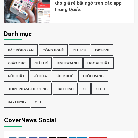
kho giá rẻ bất ngờ trên các app
Trung Quốc.
Danh mục
BẤT ĐỘNG SẢN
CÔNG NGHỆ
DU LỊCH
DỊCH VỤ
GIÁO DỤC
GIẢI TRÍ
KINH DOANH
NGOẠI THẤT
NỘI THẤT
SỐ HÓA
SỨC KHOẺ
THỜI TRANG
THỰC PHẨM - ĐỒ UỐNG
TÀI CHÍNH
XE
XE CỘ
XÂY DỰNG
Y TẾ
CoverNews Social