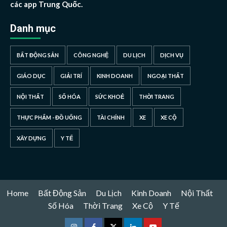
các app Trung Quốc.
Danh mục
BẤT ĐỘNG SẢN
CÔNG NGHỆ
DU LỊCH
DỊCH VỤ
GIÁO DỤC
GIẢI TRÍ
KINH DOANH
NGOẠI THẤT
NỘI THẤT
SỐ HÓA
SỨC KHOẺ
THỜI TRANG
THỰC PHẨM - ĐỒ UỐNG
TÀI CHÍNH
XE
XE CỘ
XÂY DỰNG
Y TẾ
Home
Bất Động Sản
Du Lịch
Kinh Doanh
Nội Thất
Số Hóa
Thời Trang
Xe Cộ
Y Tế