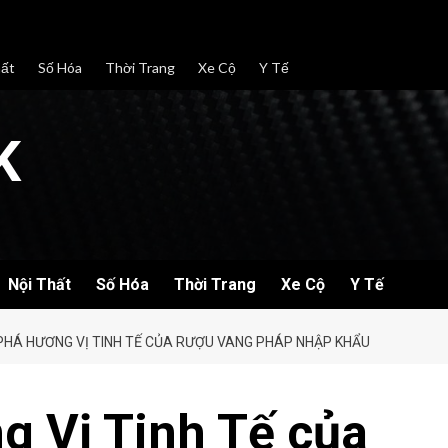
hất
Số Hóa
Thời Trang
Xe Cộ
Y Tế
K
Nội Thất
Số Hóa
Thời Trang
Xe Cộ
Y Tế
HÁ HƯƠNG VỊ TINH TẾ CỦA RƯỢU VANG PHÁP NHẬP KHẨU
 Vị Tinh Tế của