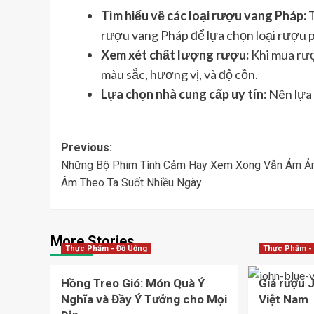
Tìm hiểu về các loại rượu vang Pháp:
T
rượu vang Pháp để lựa chọn loại rượu p
Xem xét chất lượng rượu:
Khi mua rượ
màu sắc, hương vị, và độ cồn.
Lựa chọn nhà cung cấp uy tín:
Nên lựa
Post
Previous:
Những Bộ Phim Tình Cảm Hay Xem Xong Vẫn Ám Ản
navigation
Âm Theo Ta Suốt Nhiều Ngày
More Stories
Thực Phẩm - Đồ Uống
Thực Phẩm -
Hồng Treo Gió: Món Quà Ý
Giá rượu 
Nghĩa và Đầy Ý Tưởng cho Mọi
Việt Nam