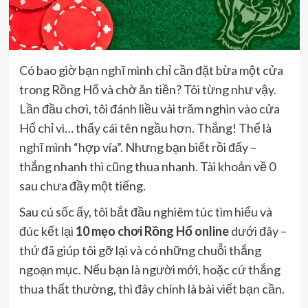
Có bao giờ bạn nghĩ mình chỉ cần đặt bừa một cửa
trong Rồng Hổ và chờ ăn tiền? Tôi từng như vậy.
Lần đầu chơi, tôi đánh liều vài trăm nghìn vào cửa
Hổ chỉ vì… thấy cái tên ngầu hơn. Thắng! Thế là
nghĩ mình “hợp vía”. Nhưng bạn biết rồi đấy –
thắng nhanh thì cũng thua nhanh. Tài khoản về 0
sau chưa đầy một tiếng.
Sau cú sốc ấy, tôi bắt đầu nghiêm túc tìm hiểu và
đúc kết lại
10 mẹo chơi Rồng Hổ online
dưới đây –
thứ đã giúp tôi gỡ lại và có những chuỗi thắng
ngoạn mục. Nếu bạn là người mới, hoặc cứ thắng
thua thất thường, thì đây chính là bài viết bạn cần.