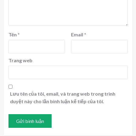
Tên
*
Email
*
Trang web
Lưu tên của tôi, email, và trang web trong trình
duyệt này cho lần bình luận kế tiếp của tôi.