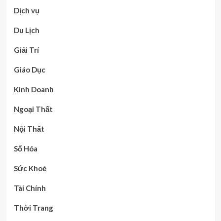
Dịch vụ
Du Lịch
Giải Trí
Giáo Dục
Kinh Doanh
Ngoại Thất
Nội Thất
Số Hóa
Sức Khoẻ
Tài Chính
Thời Trang