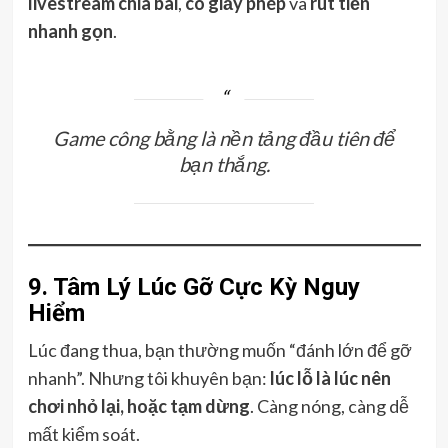
livestream chia bài
,
có giấy phép
và
rút tiền
nhanh gọn
.
Game công bằng là nền tảng đầu tiên để
bạn thắng.
9.
Tâm Lý Lúc Gỡ Cực Kỳ Nguy
Hiểm
Lúc đang thua, bạn thường muốn “đánh lớn để gỡ
nhanh”. Nhưng tôi khuyên bạn:
lúc lỗ là lúc nên
chơi nhỏ lại, hoặc tạm dừng
. Càng nóng, càng dễ
mất kiểm soát.