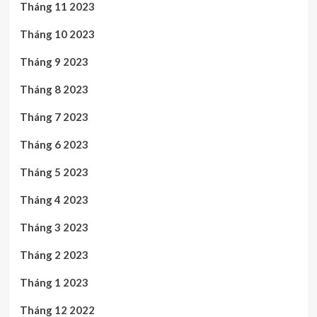
Tháng 11 2023
Tháng 10 2023
Tháng 9 2023
Tháng 8 2023
Tháng 7 2023
Tháng 6 2023
Tháng 5 2023
Tháng 4 2023
Tháng 3 2023
Tháng 2 2023
Tháng 1 2023
Tháng 12 2022