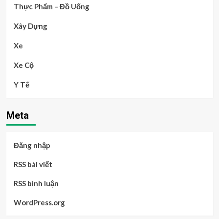
Thực Phẩm – Đồ Uống
Xây Dựng
Xe
Xe Cộ
Y Tế
Meta
Đăng nhập
RSS bài viết
RSS bình luận
WordPress.org