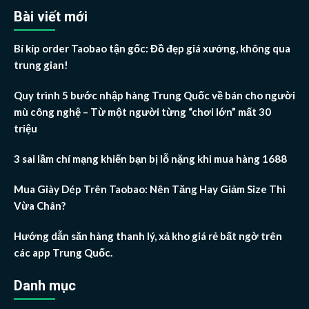
Bài viết mới
Bí kíp order Taobao tận gốc: Đồ đẹp giá xưởng, không qua
trung gian!
Quy trình 5 bước nhập hàng Trung Quốc về bán cho người
mù công nghệ – Từ một người từng “chơi lớn” mất 30
triệu
3 sai lầm chí mạng khiến bạn bị lỗ nặng khi mua hàng 1688
Mua Giày Dép Trên Taobao: Nên Tăng Hay Giảm Size Thì
Vừa Chân?
Hướng dẫn săn hàng thanh lý, xả kho giá rẻ bất ngờ trên
các app Trung Quốc.
Danh mục