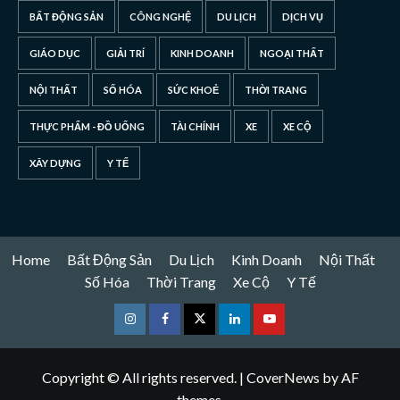
BẤT ĐỘNG SẢN
CÔNG NGHỆ
DU LỊCH
DỊCH VỤ
GIÁO DỤC
GIẢI TRÍ
KINH DOANH
NGOẠI THẤT
NỘI THẤT
SỐ HÓA
SỨC KHOẺ
THỜI TRANG
THỰC PHẨM - ĐỒ UỐNG
TÀI CHÍNH
XE
XE CỘ
XÂY DỰNG
Y TẾ
Home
Bất Động Sản
Du Lịch
Kinh Doanh
Nội Thất
Số Hóa
Thời Trang
Xe Cộ
Y Tế
Instagram
Facebook
Twitter
Linkedin
Youtube
Copyright © All rights reserved.
|
CoverNews
by AF
themes.