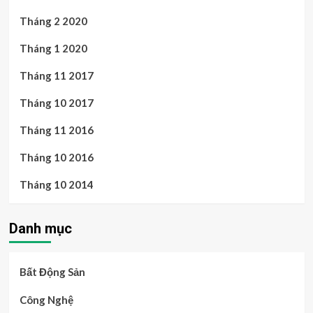
Tháng 2 2020
Tháng 1 2020
Tháng 11 2017
Tháng 10 2017
Tháng 11 2016
Tháng 10 2016
Tháng 10 2014
Danh mục
Bất Động Sản
Công Nghệ