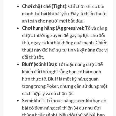
Chơi chặt chẽ (Tight):
Chỉ chơi khi có bài
mạnh, bỏ bài khi bài yếu. Đây là chiến thuật
an toàn cho người mới bắt đầu.
Chơi hung hăng (Aggressive):
Tố và nâng
cược thường xuyên để gây áp lực cho đối
thủ, ngay cả khi bài không quá mạnh. Chiến
thuật này đòi hỏi sự tự tin và kỹ năng đọc vị
đối thủ tốt.
Bluff (Đánh lừa):
Tố hoặc nâng cược để
khiến đối thủ nghĩ rằng bạn có bài mạnh
hơn thực tế. Bluff là một kỹ năng quan
trọng trong Poker, nhưng cần sử dụng một
cách hợp lý và có chọn lọc.
Semi-bluff:
Tố hoặc nâng cược khi bạn có
bài có tiềm năng cải thiện (ví dụ như đợi
thùng hoặc sảnh). Nếu đối thủ bỏ bài, bạn