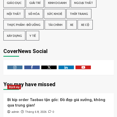
GIÁO DỤC
GIẢI TRÍ
KINH DOANH
NGOẠI THẤT
NỘI THẤT
SỐ HÓA
SỨC KHOẺ
THỜI TRANG
THỰC PHẨM - ĐỒ UỐNG
TÀI CHÍNH
XE
XE CỘ
XÂY DỰNG
Y TẾ
CoverNews Social
Instagram
Facebook
Twitter
Linkedin
Youtube
You may have missed
Dịch vụ
Bí kíp order Taobao tận gốc: Đồ đẹp giá xưởng, không
qua trung gian!
admin
Tháng 6 8, 2026
0