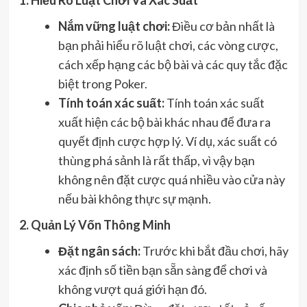
1. Hiểu Rõ Luật Chơi Và Xác Suất
Nắm vững luật chơi:
Điều cơ bản nhất là
bạn phải hiểu rõ luật chơi, các vòng cược,
cách xếp hạng các bộ bài và các quy tắc đặc
biệt trong Poker.
Tính toán xác suất:
Tính toán xác suất
xuất hiện các bộ bài khác nhau để đưa ra
quyết định cược hợp lý. Ví dụ, xác suất có
thùng phá sảnh là rất thấp, vì vậy bạn
không nên đặt cược quá nhiều vào cửa này
nếu bài không thực sự mạnh.
2. Quản Lý Vốn Thông Minh
Đặt ngân sách:
Trước khi bắt đầu chơi, hãy
xác định số tiền bạn sẵn sàng để chơi và
không vượt quá giới hạn đó.