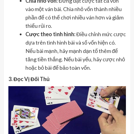
Chia nhỏ vốn:
Đừng đặt cược tất cả vốn
vào một ván bài. Chia nhỏ vốn thành nhiều
phần để có thể chơi nhiều ván hơn và giảm
thiểu rủi ro.
Cược theo tình hình:
Điều chỉnh mức cược
dựa trên tình hình bài và số vốn hiện có.
Nếu bài mạnh, hãy mạnh dạn tố thêm để
tăng tiền thắng. Nếu bài yếu, hãy cược nhỏ
hoặc bỏ bài để bảo toàn vốn.
3. Đọc Vị Đối Thủ