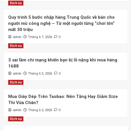
Dịch vụ
Quy trình 5 bước nhập hàng Trung Quốc về bán cho
người mù công nghệ – Từ một người từng “chơi lớn”
mất 30 triệu
admin
Tháng 6 7, 2026
0
Dịch vụ
3 sai lầm chí mạng khiến bạn bị lỗ nặng khi mua hàng
1688
admin
Tháng 6 5, 2026
0
Dịch vụ
Mua Giày Dép Trên Taobao: Nên Tăng Hay Giảm Size
Thì Vừa Chân?
admin
Tháng 6 3, 2026
0
Dịch vụ