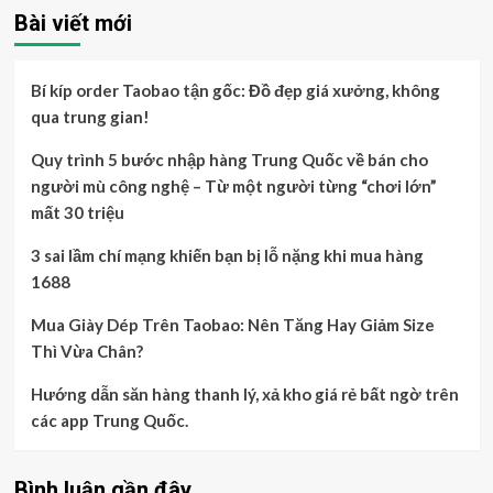
Bài viết mới
Bí kíp order Taobao tận gốc: Đồ đẹp giá xưởng, không
qua trung gian!
Quy trình 5 bước nhập hàng Trung Quốc về bán cho
người mù công nghệ – Từ một người từng “chơi lớn”
mất 30 triệu
3 sai lầm chí mạng khiến bạn bị lỗ nặng khi mua hàng
1688
Mua Giày Dép Trên Taobao: Nên Tăng Hay Giảm Size
Thì Vừa Chân?
Hướng dẫn săn hàng thanh lý, xả kho giá rẻ bất ngờ trên
các app Trung Quốc.
Bình luận gần đây