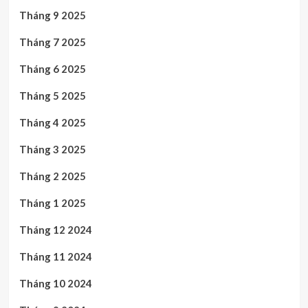
Tháng 9 2025
Tháng 7 2025
Tháng 6 2025
Tháng 5 2025
Tháng 4 2025
Tháng 3 2025
Tháng 2 2025
Tháng 1 2025
Tháng 12 2024
Tháng 11 2024
Tháng 10 2024