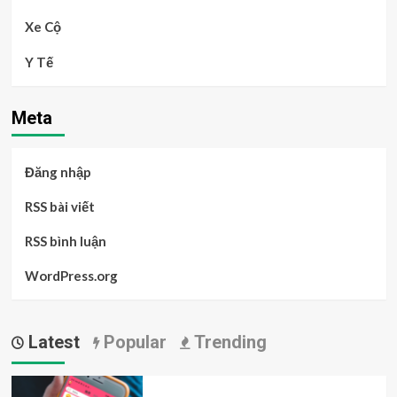
Xe Cộ
Y Tế
Meta
Đăng nhập
RSS bài viết
RSS bình luận
WordPress.org
Latest
Popular
Trending