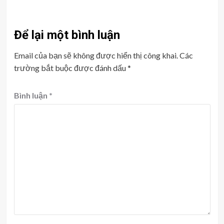
Để lại một bình luận
Email của bạn sẽ không được hiển thị công khai.
Các
trường bắt buộc được đánh dấu
*
Bình luận
*