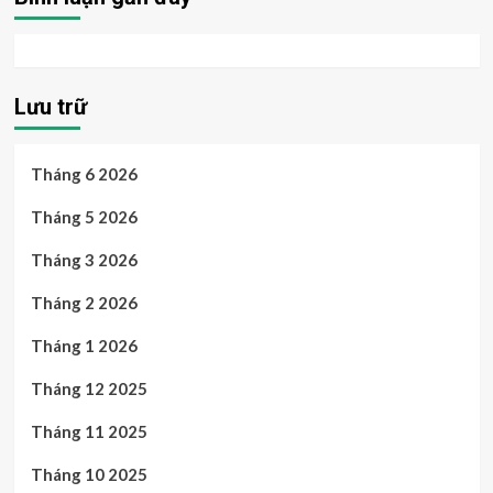
Lưu trữ
Tháng 6 2026
Tháng 5 2026
Tháng 3 2026
Tháng 2 2026
Tháng 1 2026
Tháng 12 2025
Tháng 11 2025
Tháng 10 2025