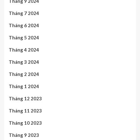
Tháng 9 2024
Tháng 7 2024
Tháng 6 2024
Tháng 5 2024
Tháng 4 2024
Tháng 3 2024
Tháng 2 2024
Tháng 1 2024
Tháng 12 2023
Tháng 11 2023
Tháng 10 2023
Tháng 9 2023