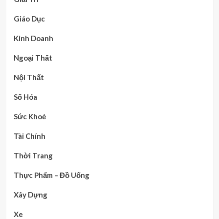
Giáo Dục
Kinh Doanh
Ngoại Thất
Nội Thất
Số Hóa
Sức Khoẻ
Tài Chính
Thời Trang
Thực Phẩm – Đồ Uống
Xây Dựng
Xe