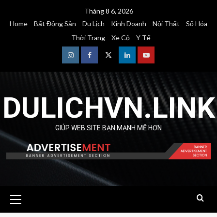
Skip
Tháng 8 6, 2026
to
Home
Bất Động Sản
Du Lịch
Kinh Doanh
Nội Thất
Số Hóa
content
Thời Trang
Xe Cộ
Y Tế
Instagram
Facebook
Twitter
Linkedin
Youtube
DULICHVN.LINK
GIÚP WEB SITE BẠN MẠNH MẼ HƠN
Primary
Menu