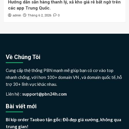
Hướng dẫn săn hàng thanh lý, xả kho giá rẻ bất ngờ trên
các app Trung Quốc.
admin
Tháng 6 2, 2026
0
Về Chúng Tôi
Cung cấp thệ thống PBN mạnh mẽ giúp bạn có cơ vào top
nhanh chống, với hơn 100+ domain VN , và domain quốc tế, hỗ
trợ 30+ lĩnh vực khác nhau.
Liên hệ :
support@pbn24h.com
Bài viết mới
Bí kíp order Taobao tận gốc: Đồ đẹp giá xưởng, không qua
trung gian!