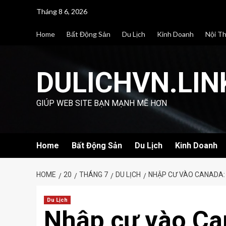
Skip
Tháng 8 6, 2026
to
content
Home
Bất Động Sản
Du Lịch
Kinh Doanh
Nội T
DULICHVN.LIN
GIÚP WEB SITE BẠN MẠNH MẼ HƠN
Home
Bất Động Sản
Du Lịch
Kinh Doanh
HOME
20
THÁNG 7
DU LỊCH
NHẬP CƯ VÀO CANADA:
Du Lịch
Nhập cư vào Ca