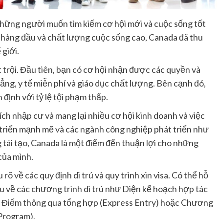
những người muốn tìm kiếm cơ hội mới và cuộc sống tốt
c hàng đầu và chất lượng cuộc sống cao, Canada đã thu
giới.
t trội. Đầu tiên, bạn có cơ hội nhận được các quyền và
ng, y tế miễn phí và giáo dục chất lượng. Bên cạnh đó,
định với tỷ lệ tội phạm thấp.
ch nhập cư và mang lại nhiều cơ hội kinh doanh và việc
t triển mạnh mẽ và các ngành công nghiệp phát triển như
g tái tạo, Canada là một điểm đến thuận lợi cho những
của mình.
õ về các quy định di trú và quy trình xin visa. Có thể hỗ
iểu về các chương trình di trú như Diện kế hoạch hợp tác
ng Điểm thông qua tổng hợp (Express Entry) hoặc Chương
Program).