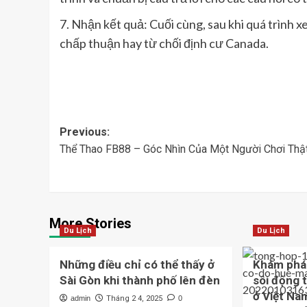
7. Nhận kết quả: Cuối cùng, sau khi quá trình x
chấp thuận hay từ chối định cư Canada.
Post
Previous:
Thể Thao FB88 – Góc Nhìn Của Một Người Chơi Thậ
navigation
More Stories
Du Lịch
Du Lịch
Những điều chỉ có thể thấy ở
Khám phá
Sài Gòn khi thành phố lên đèn
sôi động 
ở Việt Na
admin
Tháng 2 4, 2025
0