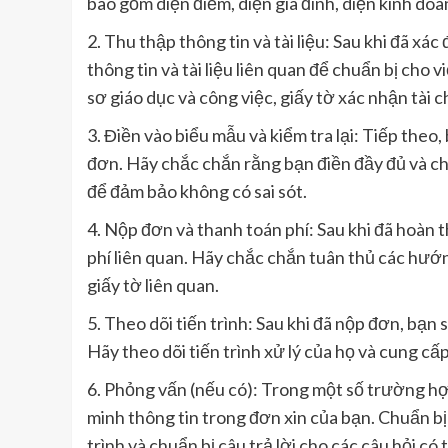
bao gồm diện điểm, diện gia đình, diện kinh doa
2. Thu thập thông tin và tài liệu: Sau khi đã x
thông tin và tài liệu liên quan để chuẩn bị cho
sơ giáo dục và công việc, giấy tờ xác nhận tài c
3. Điền vào biểu mẫu và kiểm tra lại: Tiếp theo
đơn. Hãy chắc chắn rằng bạn điền đầy đủ và chính
để đảm bảo không có sai sót.
4. Nộp đơn và thanh toán phí: Sau khi đã hoàn 
phí liên quan. Hãy chắc chắn tuân thủ các hướ
giấy tờ liên quan.
5. Theo dõi tiến trình: Sau khi đã nộp đơn, bạn
Hãy theo dõi tiến trình xử lý của họ và cung cấp
6. Phỏng vấn (nếu có): Trong một số trường h
minh thông tin trong đơn xin của bạn. Chuẩn b
trình và chuẩn bị câu trả lời cho các câu hỏi có 