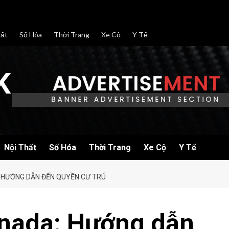
hất
Số Hóa
Thời Trang
Xe Cộ
Y Tế
K
Nội Thất
Số Hóa
Thời Trang
Xe Cộ
Y Tế
 HƯỚNG DẪN ĐẾN QUYỀN CƯ TRÚ
nada: Hướng dẫn