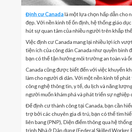
Định cư Canada
là một lựa chọn hấp dẫn cho 
đẹp. Với nền kinh tế ổn định, hệ thống giáo dụ
hút sự quan tâm của nhiều người trên khắp thế 
Việc định cư Canada mang lại nhiều lợi ích vượ
tiện ích của công dân Canada như quyền bình đẳ
bạn có thể tận hưởng môi trường an toàn và ổn 
Canada cũng được biết đến với việc khuyến khí
làm cho người di dân. Với một nền kinh tế phá
công nghệ thông tin, y tế, du lịch và năng lượn
người muốn khám phá và phát triển sự nghiệp 
Để định cư thành công tại Canada, bạn cần hiểu r
trợ bởi các chuyên gia di trú, bạn có thể tìm h
liên bang (PNP), Diện điểm thông qua hệ thố
trình Nhà ở Dân dụng (Federal Skilled Worker 