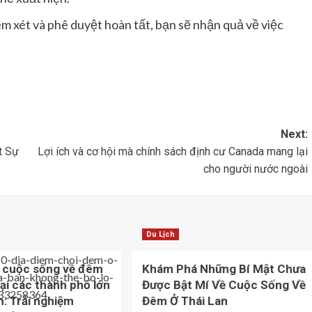
em xét và phê duyệt hoàn tất, bạn sẽ nhận quả về việc
Next:
t Sự
Lợi ích và cơ hội mà chính sách định cư Canada mang lại
cho người nước ngoài
Du Lịch
 cuộc sống về đêm
Khám Phá Những Bí Mật Chưa
tại các thành phố lớn
Được Bật Mí Về Cuộc Sống Về
m: Trải nghiệm
Đêm Ở Thái Lan