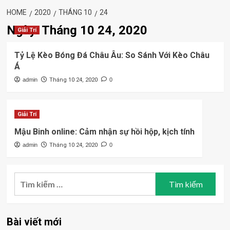
HOME
2020
THÁNG 10
24
Ngày:
Tháng 10 24, 2020
Giải Trí
Tỷ Lệ Kèo Bóng Đá Châu Âu: So Sánh Với Kèo Châu
Á
admin
Tháng 10 24, 2020
0
Giải Trí
Mậu Binh online: Cảm nhận sự hồi hộp, kịch tính
admin
Tháng 10 24, 2020
0
Tìm
kiếm
cho:
Bài viết mới