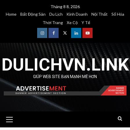
Skip
Tháng 8 8, 2026
to
Home
Bất Động Sản
Du Lịch
Kinh Doanh
Nội Thất
Số Hóa
content
Thời Trang
Xe Cộ
Y Tế
Instagram
Facebook
Twitter
Linkedin
Youtube
DULICHVN.LINK
GIÚP WEB SITE BẠN MẠNH MẼ HƠN
Primary
Menu