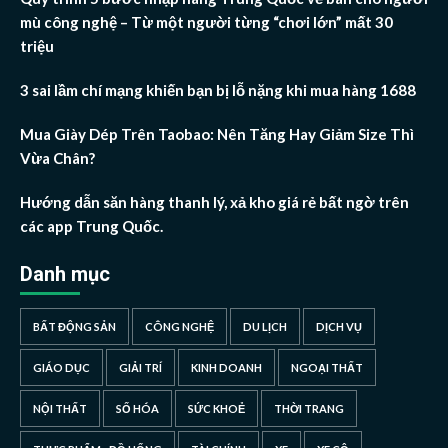
mù công nghệ – Từ một người từng “chơi lớn” mất 30
triệu
3 sai lầm chí mạng khiến bạn bị lỗ nặng khi mua hàng 1688
Mua Giày Dép Trên Taobao: Nên Tăng Hay Giảm Size Thì
Vừa Chân?
Hướng dẫn săn hàng thanh lý, xả kho giá rẻ bất ngờ trên
các app Trung Quốc.
Danh mục
BẤT ĐỘNG SẢN
CÔNG NGHỆ
DU LỊCH
DỊCH VỤ
GIÁO DỤC
GIẢI TRÍ
KINH DOANH
NGOẠI THẤT
NỘI THẤT
SỐ HÓA
SỨC KHOẺ
THỜI TRANG