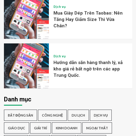
Dịch vụ
Mua Giày Dép Trên Taobao: Nên
Tăng Hay Giảm Size Thì Vừa
Chân?
Dịch vụ
Hướng dẫn săn hàng thanh lý, xả
kho giá rẻ bất ngờ trên các app
Trung Quốc.
Danh mục
BẤT ĐỘNG SẢN
CÔNG NGHỆ
DU LỊCH
DỊCH VỤ
GIÁO DỤC
GIẢI TRÍ
KINH DOANH
NGOẠI THẤT