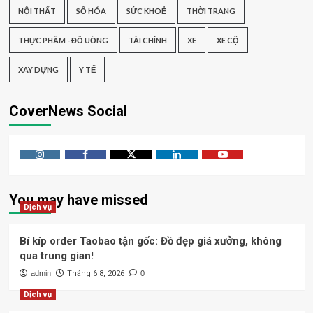
NỘI THẤT
SỐ HÓA
SỨC KHOẺ
THỜI TRANG
THỰC PHẨM - ĐỒ UỐNG
TÀI CHÍNH
XE
XE CỘ
XÂY DỰNG
Y TẾ
CoverNews Social
Instagram
Facebook
Twitter
Linkedin
Youtube
You may have missed
Dịch vụ
Bí kíp order Taobao tận gốc: Đồ đẹp giá xưởng, không
qua trung gian!
admin
Tháng 6 8, 2026
0
Dịch vụ