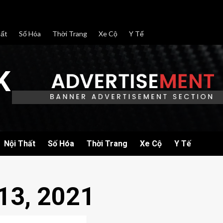
hất
Số Hóa
Thời Trang
Xe Cộ
Y Tế
K
Nội Thất
Số Hóa
Thời Trang
Xe Cộ
Y Tế
13, 2021