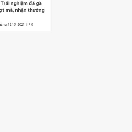
Trải nghiệm đá gà
ợt mà, nhận thưởng
háng 12 13, 2021
0