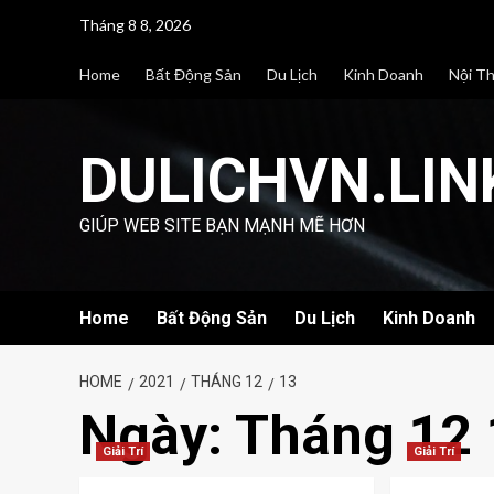
Skip
Tháng 8 8, 2026
to
content
Home
Bất Động Sản
Du Lịch
Kinh Doanh
Nội T
DULICHVN.LIN
GIÚP WEB SITE BẠN MẠNH MẼ HƠN
Home
Bất Động Sản
Du Lịch
Kinh Doanh
HOME
2021
THÁNG 12
13
Ngày:
Tháng 12 
Giải Trí
Giải Trí