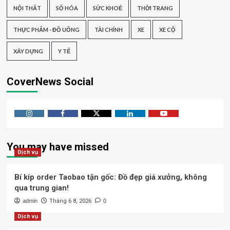
NỘI THẤT
SỐ HÓA
SỨC KHOẺ
THỜI TRANG
THỰC PHẨM - ĐỒ UỐNG
TÀI CHÍNH
XE
XE CỘ
XÂY DỰNG
Y TẾ
CoverNews Social
Instagram
Facebook
Twitter
Linkedin
Youtube
You may have missed
Dịch vụ
Bí kíp order Taobao tận gốc: Đồ đẹp giá xưởng, không
qua trung gian!
admin
Tháng 6 8, 2026
0
Dịch vụ