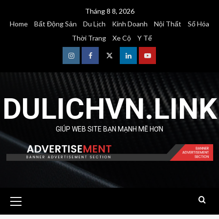
Skip
Tháng 8 8, 2026
to
Home
Bất Động Sản
Du Lịch
Kinh Doanh
Nội Thất
Số Hóa
content
Thời Trang
Xe Cộ
Y Tế
Instagram
Facebook
Twitter
Linkedin
Youtube
DULICHVN.LINK
GIÚP WEB SITE BẠN MẠNH MẼ HƠN
Primary
Menu