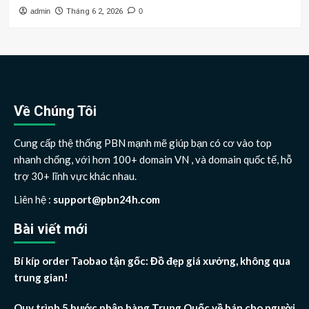
admin
Tháng 6 2, 2026
0
Về Chúng Tôi
Cung cấp thệ thống PBN mạnh mẽ giúp bạn có cơ vào top
nhanh chống, với hơn 100+ domain VN , và domain quốc tế, hỗ
trợ 30+ lĩnh vực khác nhau.
Liên hệ :
support@pbn24h.com
Bài viết mới
Bí kíp order Taobao tận gốc: Đồ đẹp giá xưởng, không qua
trung gian!
Quy trình 5 bước nhập hàng Trung Quốc về bán cho người