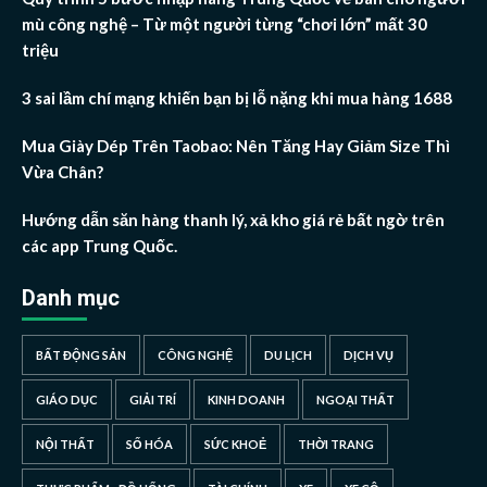
mù công nghệ – Từ một người từng “chơi lớn” mất 30
triệu
3 sai lầm chí mạng khiến bạn bị lỗ nặng khi mua hàng 1688
Mua Giày Dép Trên Taobao: Nên Tăng Hay Giảm Size Thì
Vừa Chân?
Hướng dẫn săn hàng thanh lý, xả kho giá rẻ bất ngờ trên
các app Trung Quốc.
Danh mục
BẤT ĐỘNG SẢN
CÔNG NGHỆ
DU LỊCH
DỊCH VỤ
GIÁO DỤC
GIẢI TRÍ
KINH DOANH
NGOẠI THẤT
NỘI THẤT
SỐ HÓA
SỨC KHOẺ
THỜI TRANG