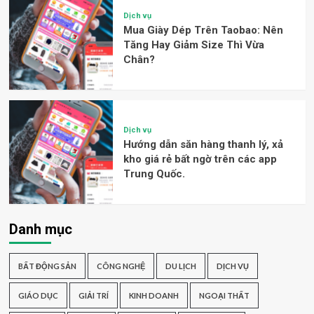
Dịch vụ
Mua Giày Dép Trên Taobao: Nên
Tăng Hay Giảm Size Thì Vừa
Chân?
Dịch vụ
Hướng dẫn săn hàng thanh lý, xả
kho giá rẻ bất ngờ trên các app
Trung Quốc.
Danh mục
BẤT ĐỘNG SẢN
CÔNG NGHỆ
DU LỊCH
DỊCH VỤ
GIÁO DỤC
GIẢI TRÍ
KINH DOANH
NGOẠI THẤT