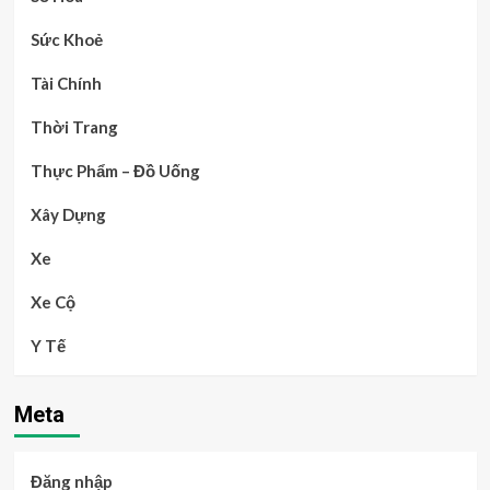
Sức Khoẻ
Tài Chính
Thời Trang
Thực Phẩm – Đồ Uống
Xây Dựng
Xe
Xe Cộ
Y Tế
Meta
Đăng nhập