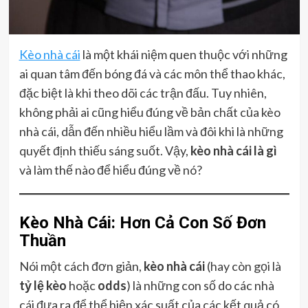
Kèo nhà cái
là một khái niệm quen thuộc với những
ai quan tâm đến bóng đá và các môn thể thao khác,
đặc biệt là khi theo dõi các trận đấu. Tuy nhiên,
không phải ai cũng hiểu đúng về bản chất của kèo
nhà cái, dẫn đến nhiều hiểu lầm và đôi khi là những
quyết định thiếu sáng suốt. Vậy,
kèo nhà cái là gì
và làm thế nào để hiểu đúng về nó?
Kèo Nhà Cái: Hơn Cả Con Số Đơn
Thuần
Nói một cách đơn giản,
kèo nhà cái
(hay còn gọi là
tỷ lệ kèo
hoặc
odds
) là những con số do các nhà
cái đưa ra để thể hiện xác suất của các kết quả có