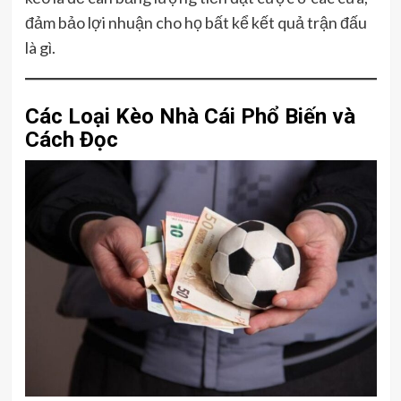
đảm bảo lợi nhuận cho họ bất kể kết quả trận đấu
là gì.
Các Loại Kèo Nhà Cái Phổ Biến và
Cách Đọc