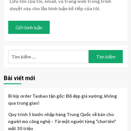
Lưu tên của tôi, email, và trang web trong trình
duyệt này cho lần bình luận kế tiếp của tôi.
Tìm
kiếm
cho:
Bài viết mới
Bí kíp order Taobao tận gốc: Đồ đẹp giá xưởng, không
qua trung gian!
Quy trình 5 bước nhập hàng Trung Quốc về bán cho
người mù công nghệ – Từ một người từng “chơi lớn”
mất 30 triệu