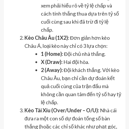
xem phải hiểu rõ về tỷ lệ chấp và
cách tính thắng thua dựa trên tỷ số
cuối cùng sau khi đã trừ đi tỷ lệ
chấp.
Kèo Châu Âu (1X2):
Đơn giản hơn kèo
Châu Á, loại kèo này chỉ có 3 lựa chọn:
1 (Home):
Đội chủ nhà thắng.
X (Draw):
Hai đội hòa.
2 (Away):
Đội khách thắng. Với kèo
Châu Âu, bạn chỉ cần dự đoán kết
quả cuối cùng của trận đấu mà
không cần quan tâm đến tỷ số hay tỷ
lệ chấp.
Kèo Tài Xỉu (Over/Under – O/U):
Nhà cái
đưa ra một con số dự đoán tổng số bàn
thắng (hoặc các chỉ số khác như phạt góc,