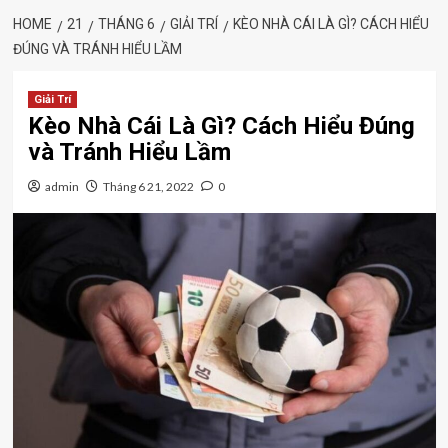
HOME
21
THÁNG 6
GIẢI TRÍ
KÈO NHÀ CÁI LÀ GÌ? CÁCH HIỂU
ĐÚNG VÀ TRÁNH HIỂU LẦM
Giải Trí
Kèo Nhà Cái Là Gì? Cách Hiểu Đúng
và Tránh Hiểu Lầm
admin
Tháng 6 21, 2022
0