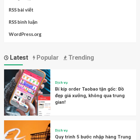
RSS bài viết
RSS bình luận
WordPress.org
Latest
Popular
Trending
Dịch vụ
Bí kíp order Taobao tận gốc: Đồ
đẹp giá xưởng, không qua trung
gian!
Dịch vụ
Quy trình 5 bước nhập hàng Trung