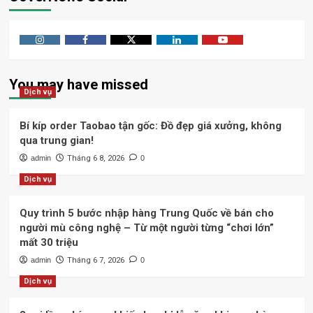
Instagram
Facebook
Twitter
Linkedin
Youtube
You may have missed
Dịch vụ
Bí kíp order Taobao tận gốc: Đồ đẹp giá xưởng, không
qua trung gian!
admin
Tháng 6 8, 2026
0
Dịch vụ
Quy trình 5 bước nhập hàng Trung Quốc về bán cho
người mù công nghệ – Từ một người từng “chơi lớn”
mất 30 triệu
admin
Tháng 6 7, 2026
0
Dịch vụ