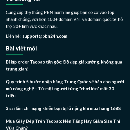
Cung cấp thệ thống PBN mạnh mẽ giúp bạn có cơ vào top
nhanh chống, với hơn 100+ domain VN , và domain quốc tế, hỗ
trợ 30+ lĩnh vực khác nhau.
Liên hệ :
support@pbn24h.com
Bài viết mới
Bí kíp order Taobao tận gốc: Đồ đẹp giá xưởng, không qua
trung gian!
Quy trình 5 bước nhập hàng Trung Quốc về bán cho người
mù công nghệ – Từ một người từng “chơi lớn” mất 30
triệu
3 sai lầm chí mạng khiến bạn bị lỗ nặng khi mua hàng 1688
Mua Giày Dép Trên Taobao: Nên Tăng Hay Giảm Size Thì
Vừa Chân?