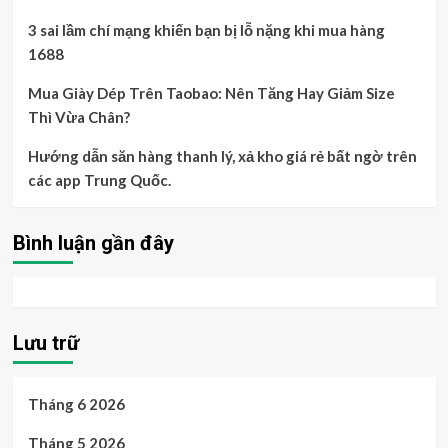
3 sai lầm chí mạng khiến bạn bị lỗ nặng khi mua hàng
1688
Mua Giày Dép Trên Taobao: Nên Tăng Hay Giảm Size
Thì Vừa Chân?
Hướng dẫn săn hàng thanh lý, xả kho giá rẻ bất ngờ trên
các app Trung Quốc.
Bình luận gần đây
Lưu trữ
Tháng 6 2026
Tháng 5 2026