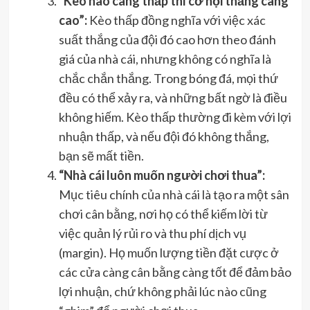
“Kèo nào càng thấp thì cơ hội thắng càng
cao”:
Kèo thấp đồng nghĩa với việc xác
suất thắng của đội đó cao hơn theo đánh
giá của nhà cái, nhưng không có nghĩa là
chắc chắn thắng. Trong bóng đá, mọi thứ
đều có thể xảy ra, và những bất ngờ là điều
không hiếm. Kèo thấp thường đi kèm với lợi
nhuận thấp, và nếu đội đó không thắng,
bạn sẽ mất tiền.
“Nhà cái luôn muốn người chơi thua”:
Mục tiêu chính của nhà cái là tạo ra một sân
chơi cân bằng, nơi họ có thể kiếm lời từ
việc quản lý rủi ro và thu phí dịch vụ
(margin). Họ muốn lượng tiền đặt cược ở
các cửa càng cân bằng càng tốt để đảm bảo
lợi nhuận, chứ không phải lúc nào cũng