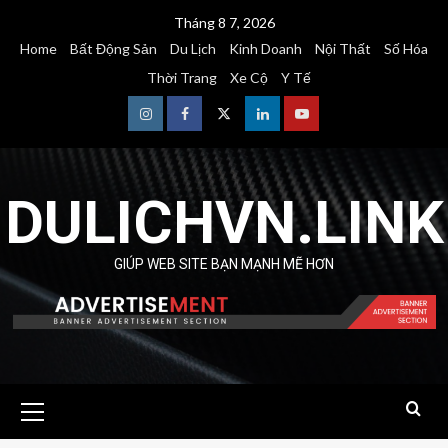
Skip
Tháng 8 7, 2026
to
Home
Bất Động Sản
Du Lịch
Kinh Doanh
Nội Thất
Số Hóa
content
Thời Trang
Xe Cộ
Y Tế
Instagram
Facebook
Twitter
Linkedin
Youtube
DULICHVN.LINK
GIÚP WEB SITE BẠN MẠNH MẼ HƠN
Primary
Menu