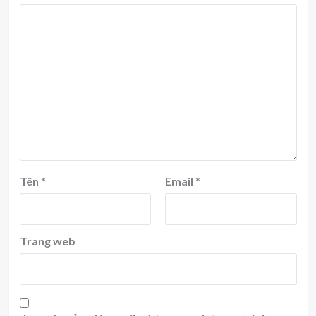
Tên
*
Email
*
Trang web