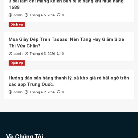
3 sai lầm chí mạng khiến bạn bị lỗ nặng khi mua hàng
1688
admin
Tháng 6 5, 2026
0
Dịch vụ
Mua Giày Dép Trên Taobao: Nên Tăng Hay Giảm Size
Thì Vừa Chân?
admin
Tháng 6 3, 2026
0
Dịch vụ
Hướng dẫn săn hàng thanh lý, xả kho giá rẻ bất ngờ trên
các app Trung Quốc.
admin
Tháng 6 2, 2026
0
Về Chúng Tôi