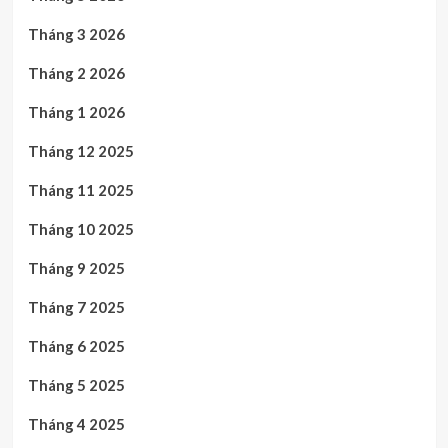
Tháng 3 2026
Tháng 2 2026
Tháng 1 2026
Tháng 12 2025
Tháng 11 2025
Tháng 10 2025
Tháng 9 2025
Tháng 7 2025
Tháng 6 2025
Tháng 5 2025
Tháng 4 2025