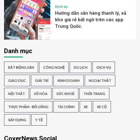
Dịch vụ
Hướng dẫn săn hàng thanh lý, xả
kho giá rẻ bất ngờ trên các app
Trung Quốc.
Danh mục
BẤT ĐỘNG SẢN
CÔNG NGHỆ
DU LỊCH
DỊCH VỤ
GIÁO DỤC
GIẢI TRÍ
KINH DOANH
NGOẠI THẤT
NỘI THẤT
SỐ HÓA
SỨC KHOẺ
THỜI TRANG
THỰC PHẨM - ĐỒ UỐNG
TÀI CHÍNH
XE
XE CỘ
XÂY DỰNG
Y TẾ
CoverNews Social