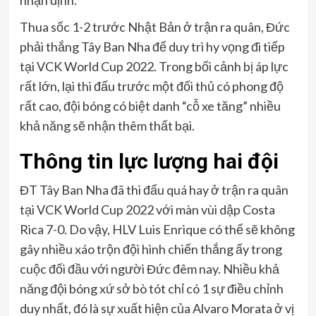
nhận định.
Thua sốc 1-2 trước Nhật Bản ở trận ra quân, Đức
phải thắng Tây Ban Nha để duy trì hy vọng đi tiếp
tại VCK World Cup 2022. Trong bối cảnh bị áp lực
rất lớn, lại thi đấu trước một đối thủ có phong độ
rất cao, đội bóng có biệt danh “cỗ xe tăng” nhiều
khả năng sẽ nhận thêm thất bại.
Thông tin lực lượng hai đội
ĐT Tây Ban Nha đã thi đấu quá hay ở trận ra quân
tại VCK World Cup 2022 với màn vùi dập Costa
Rica 7-0. Do vậy, HLV Luis Enrique có thể sẽ không
gây nhiều xáo trộn đội hình chiến thắng ấy trong
cuộc đối đầu với người Đức đêm nay. Nhiều khả
năng đội bóng xứ sở bò tót chỉ có 1 sự điều chỉnh
duy nhất, đó là sự xuất hiện của Alvaro Morata ở vị