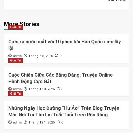
More Stories
Giải Trí
Cười ra nước mắt với 10 phim hài Hàn Quốc siêu lầy
lội
admin
Tháng 5 5, 2026
0
Giải Trí
Cuộc Chiến Giữa Các Băng Đảng: Truyện Online
Hành Động Cực Gắt.
admin
Tháng 1 13, 2026
0
Giải Trí
Những Ngày Học Đường “Hư Ảo” Trên Blog Truyện
Mới: Nơi Tôi Tìm Lại Tuổi Tuổi Teen Rộn Ràng
admin
Tháng 12 1, 2025
0