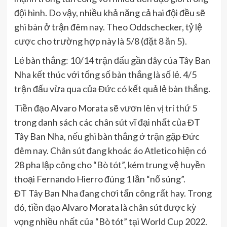
đội hình. Do vậy, nhiều khả năng cả hai đội đều sẽ
ghi bàn ở trận đêm nay. Theo Oddschecker, tỷ lệ
cược cho trường hợp này là 5/8 (đặt 8 ăn 5).
Lẻ bàn thắng: 10/14 trận đấu gần đây của Tây Ban
Nha kết thúc với tổng số bàn thắng là số lẻ. 4/5
trận đấu vừa qua của Đức có kết quả lẻ bàn thắng.
Tiền đạo Alvaro Morata sẽ vươn lên vị trí thứ 5
trong danh sách các chân sút vĩ đại nhất của ĐT
Tây Ban Nha, nếu ghi bàn thắng ở trận gặp Đức
đêm nay. Chân sút đang khoác áo Atletico hiện có
28 pha lập công cho “Bò tót”, kém trung vệ huyền
thoại Fernando Hierro đúng 1 lần “nổ súng”.
ĐT Tây Ban Nha đang chơi tấn công rất hay. Trong
đó, tiền đạo Alvaro Morata là chân sút được kỳ
vọng nhiều nhất của “Bò tót” tại World Cup 2022.