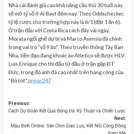
Nhà cái đánh giá cao khả năng cầu thủ 30 tuổi này
sẽ mở tỷ số ở Al Bayt đêm nay. Theo Oddschecker,
tỷ lệ cược cho trường hợp này là 6/1 (đặt 1 ăn 6).
Ở trận đấu với Costa Rica cách đây vài ngày,
Morata ngồi ghế dự bị và Marco Asensio đá chính
trong vai trò “số 9 ảo”. Theo truyền thông Tây Ban
Nha, tiền đạo đang khoác áo Atletico sẽ được HLV
Luis Enrique cho thi đấu từ đầu ở trận gặp ĐT
Đức, trong đó anh đá cao nhất trên hàng công của
“Bò tót”.
tintuc247
Post
Previous:
Cách Dự Đoán Kết Quả Bóng Đá: Kỹ Thuật và Chiến Lược
navigation
Next:
Mậu Binh Online: Sân Chơi Giao Lưu, Kết Nối Cộng Đồng
Đam Mê