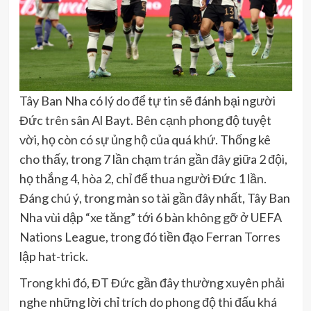
Tây Ban Nha có lý do để tự tin sẽ đánh bại người
Đức trên sân Al Bayt. Bên cạnh phong độ tuyệt
vời, họ còn có sự ủng hộ của quá khứ. Thống kê
cho thấy, trong 7 lần chạm trán gần đây giữa 2 đội,
họ thắng 4, hòa 2, chỉ để thua người Đức 1 lần.
Đáng chú ý, trong màn so tài gần đây nhất, Tây Ban
Nha vùi dập “xe tăng” tới 6 bàn không gỡ ở UEFA
Nations League, trong đó tiền đạo Ferran Torres
lập hat-trick.
Trong khi đó, ĐT Đức gần đây thường xuyên phải
nghe những lời chỉ trích do phong độ thi đấu khá