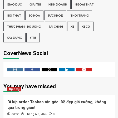
GIÁO DỤC
GIẢI TRÍ
KINH DOANH
NGOẠI THẤT
NỘI THẤT
SỐ HÓA
SỨC KHOẺ
THỜI TRANG
THỰC PHẨM - ĐỒ UỐNG
TÀI CHÍNH
XE
XE CỘ
XÂY DỰNG
Y TẾ
CoverNews Social
Instagram
Facebook
Twitter
Linkedin
Youtube
You may have missed
Dịch vụ
Bí kíp order Taobao tận gốc: Đồ đẹp giá xưởng, không
qua trung gian!
admin
Tháng 6 8, 2026
0