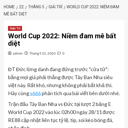
HOME
22
THÁNG 5
GIẢI TRÍ
WORLD CUP 2022: NIỀM ĐAM
MÊ BẤT DIỆT
Giải Trí
World Cup 2022: Niềm đam mê bất
diệt
admin
Tháng 5 22, 2020
0
ĐT Đức lừng danh đang đứng trước “cửa tử”:
bằng mọi giá phải thắng được Tây Ban Nha siêu
việt này. Rất khó, nhưng không phải bất khả thi.
Hãy cùng
s666
phân tích qua bài viết bên dưới nhé.
Trận đấu Tây Ban Nha vs Đức tại lượt 2 bảng E
World Cup 2022 vào lúc 02h00 ngày 28/11 được
RE88 cập nhật liên tục tỷ lệ, tip, soi kèo bóng đá,