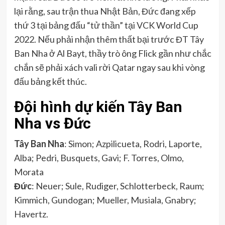
lại rằng, sau trận thua Nhật Bản, Đức đang xếp
thứ 3 tại bảng đấu “tử thần” tại VCK World Cup
2022. Nếu phải nhận thêm thất bại trước ĐT Tây
Ban Nha ở Al Bayt, thầy trò ông Flick gần như chắc
chắn sẽ phải xách vali rời Qatar ngay sau khi vòng
đấu bảng kết thúc.
Đội hình dự kiến Tây Ban
Nha vs Đức
Tây Ban Nha
: Simon; Azpilicueta, Rodri, Laporte,
Alba; Pedri, Busquets, Gavi; F. Torres, Olmo,
Morata
Đức
: Neuer; Sule, Rudiger, Schlotterbeck, Raum;
Kimmich, Gundogan; Mueller, Musiala, Gnabry;
Havertz.