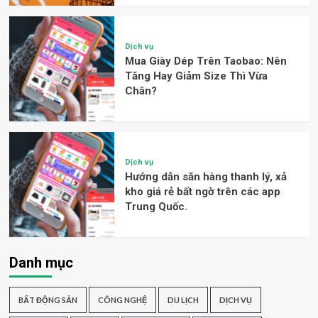
Dịch vụ
Mua Giày Dép Trên Taobao: Nên
Tăng Hay Giảm Size Thì Vừa
Chân?
Dịch vụ
Hướng dẫn săn hàng thanh lý, xả
kho giá rẻ bất ngờ trên các app
Trung Quốc.
Danh mục
BẤT ĐỘNG SẢN
CÔNG NGHỆ
DU LỊCH
DỊCH VỤ