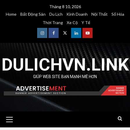
Skip
Tháng 8 10, 2026
to
Home
Bất Động Sản
Du Lịch
Kinh Doanh
Nội Thất
Số Hóa
content
Thời Trang
Xe Cộ
Y Tế
Instagram
Facebook
Twitter
Linkedin
Youtube
DULICHVN.LINK
GIÚP WEB SITE BẠN MẠNH MẼ HƠN
Primary
Menu