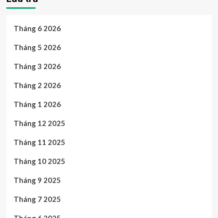
Tháng 6 2026
Tháng 5 2026
Tháng 3 2026
Tháng 2 2026
Tháng 1 2026
Tháng 12 2025
Tháng 11 2025
Tháng 10 2025
Tháng 9 2025
Tháng 7 2025