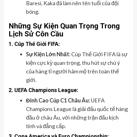
Baresi, Kaka đã làm nên tên tuổi của đội
bóng.
Những Sự Kiện Quan Trọng Trong
Lịch Sử Côn Cầu
1.
Cúp Thế Giới FIFA:
Sự Kiện Lớn Nhất:
Cúp Thế Giới FIFA là sự
kiện cực kỳ quan trọng, thu hút sự chú ý
của hàng tỉ người hâm mộ trên toàn thế
giới.
2.
UEFA Champions League:
Đỉnh Cao Cúp C1 Châu Âu:
UEFA
Champions League là giải đấu quốc tế hàng
đầu ở châu Âu, với những trận đấu kịch
tính và đẳng cấp.
3.
Copa America và Euro Championship: