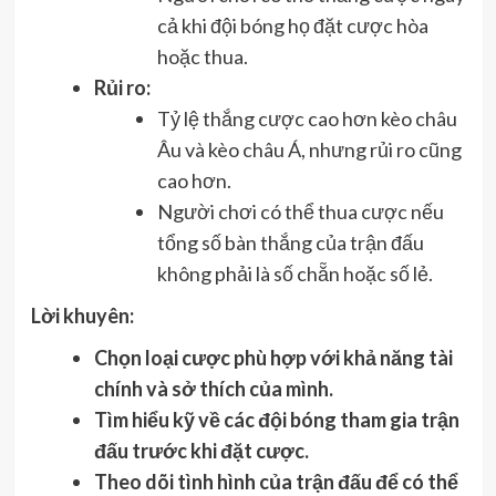
cả khi đội bóng họ đặt cược hòa
hoặc thua.
Rủi ro:
Tỷ lệ thắng cược cao hơn kèo châu
Âu và kèo châu Á, nhưng rủi ro cũng
cao hơn.
Người chơi có thể thua cược nếu
tổng số bàn thắng của trận đấu
không phải là số chẵn hoặc số lẻ.
Lời khuyên:
Chọn loại cược phù hợp với khả năng tài
chính và sở thích của mình.
Tìm hiểu kỹ về các đội bóng tham gia trận
đấu trước khi đặt cược.
Theo dõi tình hình của trận đấu để có thể