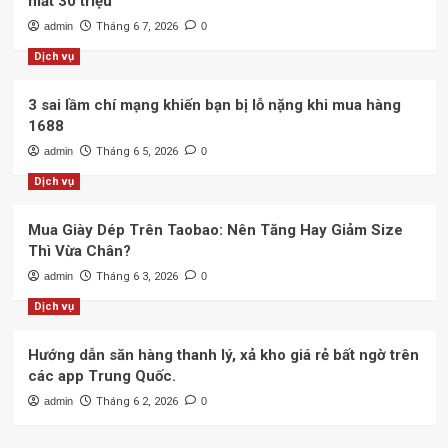
mất 30 triệu
admin
Tháng 6 7, 2026
0
Dịch vụ
3 sai lầm chí mạng khiến bạn bị lỗ nặng khi mua hàng
1688
admin
Tháng 6 5, 2026
0
Dịch vụ
Mua Giày Dép Trên Taobao: Nên Tăng Hay Giảm Size
Thì Vừa Chân?
admin
Tháng 6 3, 2026
0
Dịch vụ
Hướng dẫn săn hàng thanh lý, xả kho giá rẻ bất ngờ trên
các app Trung Quốc.
admin
Tháng 6 2, 2026
0