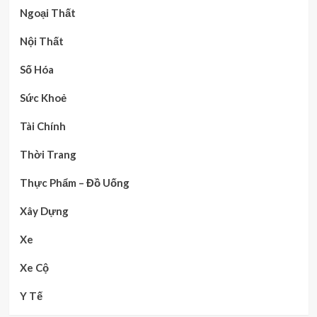
Ngoại Thất
Nội Thất
Số Hóa
Sức Khoẻ
Tài Chính
Thời Trang
Thực Phẩm – Đồ Uống
Xây Dựng
Xe
Xe Cộ
Y Tế