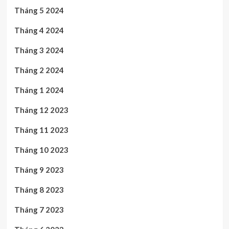
Tháng 5 2024
Tháng 4 2024
Tháng 3 2024
Tháng 2 2024
Tháng 1 2024
Tháng 12 2023
Tháng 11 2023
Tháng 10 2023
Tháng 9 2023
Tháng 8 2023
Tháng 7 2023