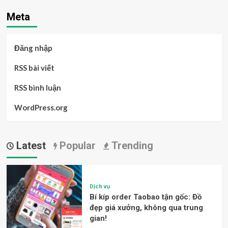
Meta
Đăng nhập
RSS bài viết
RSS bình luận
WordPress.org
Latest
Popular
Trending
Dịch vụ
Bí kíp order Taobao tận gốc: Đồ
đẹp giá xưởng, không qua trung
gian!