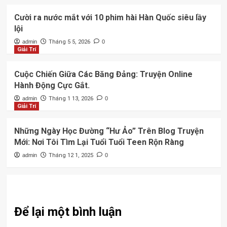
Cười ra nước mắt với 10 phim hài Hàn Quốc siêu lầy
lội
admin
Tháng 5 5, 2026
0
Giải Trí
Cuộc Chiến Giữa Các Băng Đảng: Truyện Online
Hành Động Cực Gắt.
admin
Tháng 1 13, 2026
0
Giải Trí
Những Ngày Học Đường “Hư Ảo” Trên Blog Truyện
Mới: Nơi Tôi Tìm Lại Tuổi Tuổi Teen Rộn Ràng
admin
Tháng 12 1, 2025
0
Để lại một bình luận