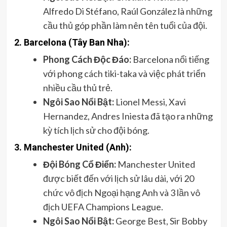
Alfredo Di Stéfano, Raúl González là những
cầu thủ góp phần làm nên tên tuổi của đội.
2.
Barcelona (Tây Ban Nha):
Phong Cách Độc Đáo:
Barcelona nổi tiếng
với phong cách tiki-taka và việc phát triển
nhiều cầu thủ trẻ.
Ngôi Sao Nổi Bật:
Lionel Messi, Xavi
Hernandez, Andres Iniesta đã tạo ra những
kỳ tích lịch sử cho đội bóng.
3.
Manchester United (Anh):
Đội Bóng Cổ Điển:
Manchester United
được biết đến với lịch sử lâu dài, với 20
chức vô địch Ngoại hạng Anh và 3 lần vô
địch UEFA Champions League.
Ngôi Sao Nổi Bật:
George Best, Sir Bobby