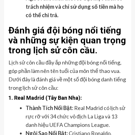
trách nhiệm và chỉ sử dụng số tiền mà họ
có thể chi trả.
Đánh giá đội bóng nổi tiếng
và những sự kiện quan trọng
trong lịch sử côn cầu.
Lịch sử côn cầu đầy ắp những đội bóng nổi tiếng,
góp phần làm nên tên tuổi của môn thể thao vua.
Dưới đây là đánh giá về một số đội bóng danh tiếng
trong lịch sử côn cầu:
1.
Real Madrid (Tây Ban Nha):
Thành Tích Nổi Bật:
Real Madrid có lịch sử
rực rỡ với 34 chức vô địch La Liga và 13
danh hiệu UEFA Champions League.
Ngôi Sao Nổi Bật:
Cristiano Ronaldo,