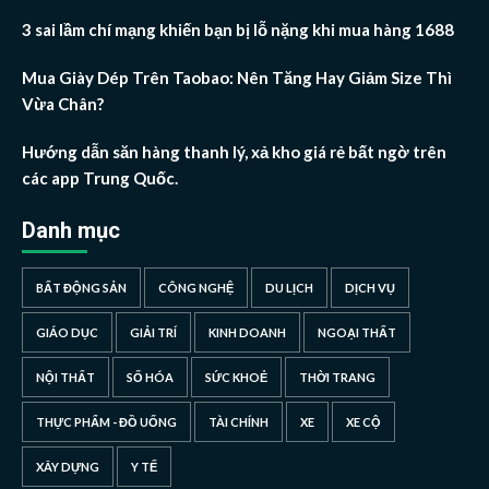
3 sai lầm chí mạng khiến bạn bị lỗ nặng khi mua hàng 1688
Mua Giày Dép Trên Taobao: Nên Tăng Hay Giảm Size Thì
Vừa Chân?
Hướng dẫn săn hàng thanh lý, xả kho giá rẻ bất ngờ trên
các app Trung Quốc.
Danh mục
BẤT ĐỘNG SẢN
CÔNG NGHỆ
DU LỊCH
DỊCH VỤ
GIÁO DỤC
GIẢI TRÍ
KINH DOANH
NGOẠI THẤT
NỘI THẤT
SỐ HÓA
SỨC KHOẺ
THỜI TRANG
THỰC PHẨM - ĐỒ UỐNG
TÀI CHÍNH
XE
XE CỘ
XÂY DỰNG
Y TẾ