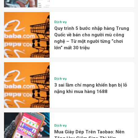
Dịch vụ
Quy trình 5 bước nhập hàng Trung
Quốc về bán cho người mù công
nghệ – Từ một người từng “chơi
lớn” mất 30 triệu
Dịch vụ
3 sai lầm chí mạng khiến bạn bị lỗ
nặng khi mua hàng 1688
Dịch vụ
Mua Giày Dép Trên Taobao: Nên