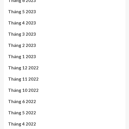
Tháng 6 2023
Tháng 5 2023
Tháng 4 2023
Tháng 3 2023
Tháng 2 2023
Tháng 1 2023
Tháng 12 2022
Tháng 11 2022
Tháng 10 2022
Tháng 6 2022
Tháng 5 2022
Tháng 4 2022