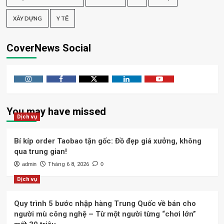
XÂY DỰNG
Y TẾ
CoverNews Social
Instagram
Facebook
Twitter
Linkedin
Youtube
You may have missed
Dịch vụ
Bí kíp order Taobao tận gốc: Đồ đẹp giá xưởng, không
qua trung gian!
admin
Tháng 6 8, 2026
0
Dịch vụ
Quy trình 5 bước nhập hàng Trung Quốc về bán cho
người mù công nghệ – Từ một người từng “chơi lớn”