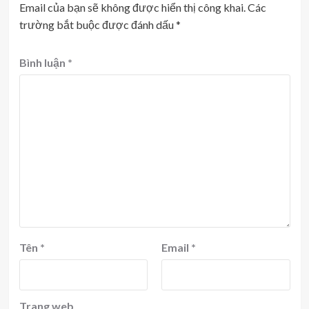
Email của bạn sẽ không được hiển thị công khai.
Các
trường bắt buộc được đánh dấu
*
Bình luận
*
Tên
*
Email
*
Trang web