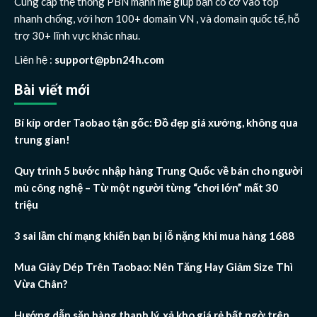
Cung cấp thệ thống PBN mạnh mẽ giúp bạn có cơ vào top
nhanh chống, với hơn 100+ domain VN , và domain quốc tế, hỗ
trợ 30+ lĩnh vực khác nhau.
Liên hệ :
support@pbn24h.com
Bài viết mới
Bí kíp order Taobao tận gốc: Đồ đẹp giá xưởng, không qua
trung gian!
Quy trình 5 bước nhập hàng Trung Quốc về bán cho người
mù công nghệ – Từ một người từng “chơi lớn” mất 30
triệu
3 sai lầm chí mạng khiến bạn bị lỗ nặng khi mua hàng 1688
Mua Giày Dép Trên Taobao: Nên Tăng Hay Giảm Size Thì
Vừa Chân?
Hướng dẫn săn hàng thanh lý, xả kho giá rẻ bất ngờ trên