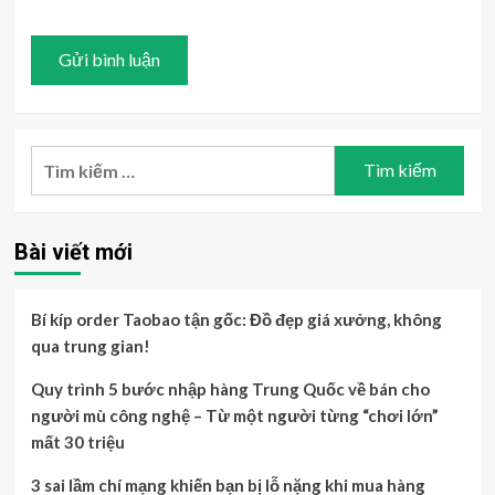
Tìm
kiếm
cho:
Bài viết mới
Bí kíp order Taobao tận gốc: Đồ đẹp giá xưởng, không
qua trung gian!
Quy trình 5 bước nhập hàng Trung Quốc về bán cho
người mù công nghệ – Từ một người từng “chơi lớn”
mất 30 triệu
3 sai lầm chí mạng khiến bạn bị lỗ nặng khi mua hàng