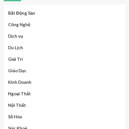
Bất Động Sản
Công Nghệ
Dịch vụ
Du Lịch
Giải Trí
Giáo Dục
Kinh Doanh
Ngoại Thất
Nội Thất
Số Hóa
Sức Khoẻ