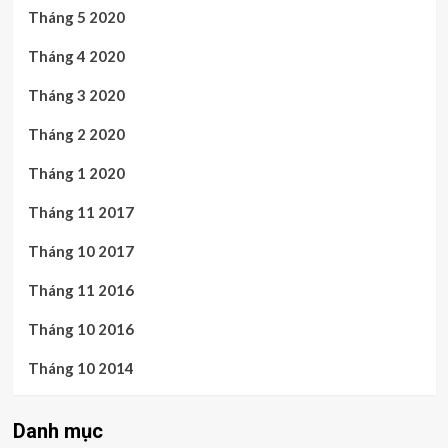
Tháng 5 2020
Tháng 4 2020
Tháng 3 2020
Tháng 2 2020
Tháng 1 2020
Tháng 11 2017
Tháng 10 2017
Tháng 11 2016
Tháng 10 2016
Tháng 10 2014
Danh mục