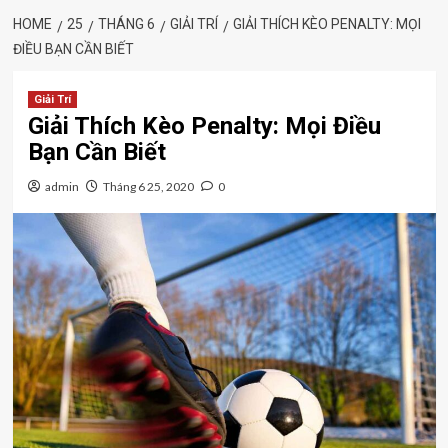
HOME
25
THÁNG 6
GIẢI TRÍ
GIẢI THÍCH KÈO PENALTY: MỌI
ĐIỀU BẠN CẦN BIẾT
Giải Trí
Giải Thích Kèo Penalty: Mọi Điều
Bạn Cần Biết
admin
Tháng 6 25, 2020
0