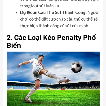
trong loạt sút luân lưu.
Dự Đoán Cầu Thủ Sút Thành Công:
Người
chơi có thể đặt cược vào cầu thủ cụ thể sẽ
thực hiện thành công cú sút của mình.
2. Các Loại Kèo Penalty Phổ
Biến