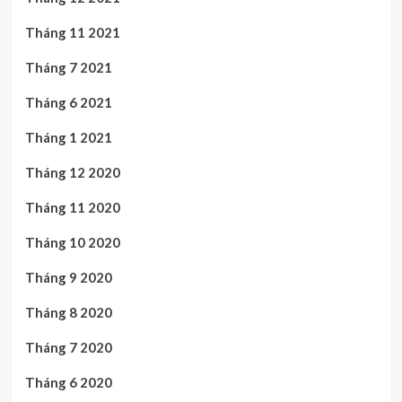
Tháng 11 2021
Tháng 7 2021
Tháng 6 2021
Tháng 1 2021
Tháng 12 2020
Tháng 11 2020
Tháng 10 2020
Tháng 9 2020
Tháng 8 2020
Tháng 7 2020
Tháng 6 2020