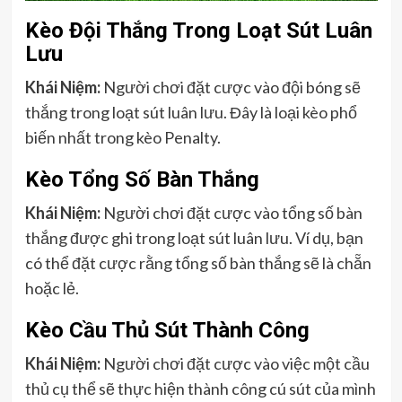
Kèo Đội Thắng Trong Loạt Sút Luân
Lưu
Khái Niệm:
Người chơi đặt cược vào đội bóng sẽ
thắng trong loạt sút luân lưu. Đây là loại kèo phổ
biến nhất trong kèo Penalty.
Kèo Tổng Số Bàn Thắng
Khái Niệm:
Người chơi đặt cược vào tổng số bàn
thắng được ghi trong loạt sút luân lưu. Ví dụ, bạn
có thể đặt cược rằng tổng số bàn thắng sẽ là chẵn
hoặc lẻ.
Kèo Cầu Thủ Sút Thành Công
Khái Niệm:
Người chơi đặt cược vào việc một cầu
thủ cụ thể sẽ thực hiện thành công cú sút của mình