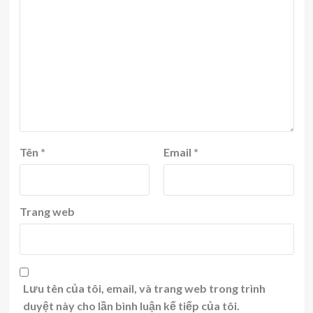
Tên
*
Email
*
Trang web
Lưu tên của tôi, email, và trang web trong trình
duyệt này cho lần bình luận kế tiếp của tôi.