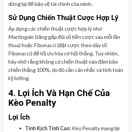
dừng lại để bảo vệ tài chính của mình.
Sử Dụng Chiến Thuật Cược Hợp Lý
Áp dụng các chiến thuật cược hợp lý như
Martingale (tăng gấp đôi số tiền cược sau mỗi lần
thua) hoặc Fibonacci (đặt cược theo dãy số
Fibonacci) để tối ưu hóa cơ hội thắng. Tuy nhiên,
hãy nhớ rằng không có chiến thuật nào đảm bảo
chiến thắng 100%, do đó cần cân nhắc và tính toán
kỹ lưỡng.
4. Lợi Ích Và Hạn Chế Của
Kèo Penalty
Lợi Ích
Tính Kịch Tính Cao:
Kèo Penalty mang lại