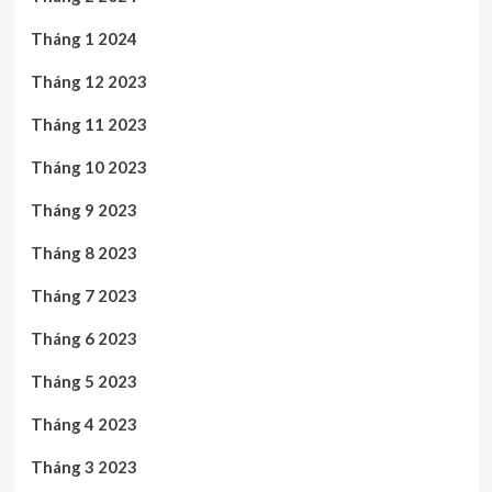
Tháng 1 2024
Tháng 12 2023
Tháng 11 2023
Tháng 10 2023
Tháng 9 2023
Tháng 8 2023
Tháng 7 2023
Tháng 6 2023
Tháng 5 2023
Tháng 4 2023
Tháng 3 2023