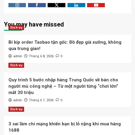
Instagram
Facebook
Twitter
Linkedin
Youtube
You may have missed
Dịch vụ
Bí kíp order Taobao tận gốc: Đồ đẹp giá xưởng, không
qua trung gian!
admin
Tháng 6 8, 2026
0
Dịch vụ
Quy trình 5 bước nhập hàng Trung Quốc về bán cho
người mù công nghệ – Từ một người từng “chơi lớn”
mất 30 triệu
admin
Tháng 6 7, 2026
0
Dịch vụ
3 sai lầm chí mạng khiến bạn bị lỗ nặng khi mua hàng
1688