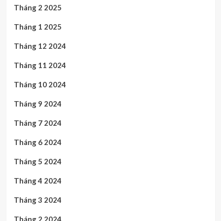
Tháng 2 2025
Tháng 1 2025
Tháng 12 2024
Tháng 11 2024
Tháng 10 2024
Tháng 9 2024
Tháng 7 2024
Tháng 6 2024
Tháng 5 2024
Tháng 4 2024
Tháng 3 2024
Tháng 2 2024