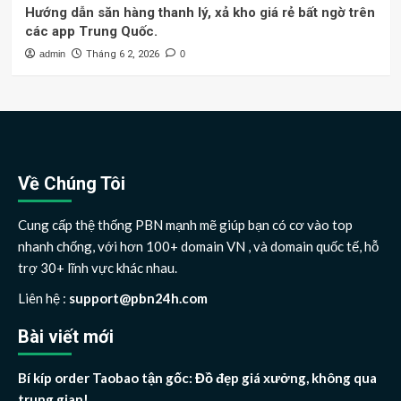
Hướng dẫn săn hàng thanh lý, xả kho giá rẻ bất ngờ trên
các app Trung Quốc.
admin
Tháng 6 2, 2026
0
Về Chúng Tôi
Cung cấp thệ thống PBN mạnh mẽ giúp bạn có cơ vào top
nhanh chống, với hơn 100+ domain VN , và domain quốc tế, hỗ
trợ 30+ lĩnh vực khác nhau.
Liên hệ :
support@pbn24h.com
Bài viết mới
Bí kíp order Taobao tận gốc: Đồ đẹp giá xưởng, không qua
trung gian!