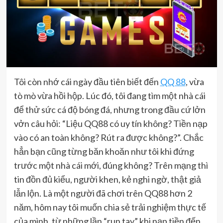
Tôi còn nhớ cái ngày đầu tiên biết đến
QQ 88
, vừa
tò mò vừa hồi hộp. Lúc đó, tôi đang tìm một nhà cái
để thử sức cá độ bóng đá, nhưng trong đầu cứ lởn
vởn câu hỏi: “Liệu QQ88 có uy tín không? Tiền nạp
vào có an toàn không? Rút ra được không?”. Chắc
hẳn bạn cũng từng băn khoăn như tôi khi đứng
trước một nhà cái mới, đúng không? Trên mạng thì
tin đồn đủ kiểu, người khen, kẻ nghi ngờ, thật giả
lẫn lộn. Là một người đã chơi trên QQ88 hơn 2
năm, hôm nay tôi muốn chia sẻ trải nghiệm thực tế
của mình, từ những lần “run tay” khi nạp tiền đến