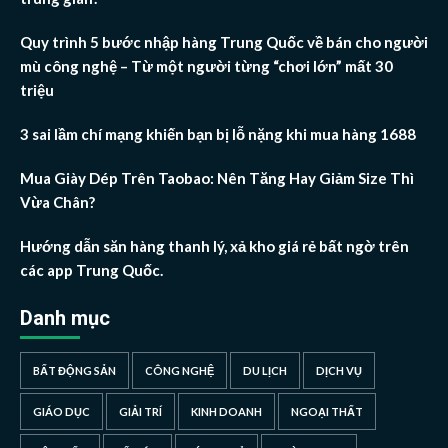
Quy trình 5 bước nhập hàng Trung Quốc về bán cho người
mù công nghệ – Từ một người từng “chơi lớn” mất 30
triệu
3 sai lầm chí mạng khiến bạn bị lỗ nặng khi mua hàng 1688
Mua Giày Dép Trên Taobao: Nên Tăng Hay Giảm Size Thì
Vừa Chân?
Hướng dẫn săn hàng thanh lý, xả kho giá rẻ bất ngờ trên
các app Trung Quốc.
Danh mục
BẤT ĐỘNG SẢN
CÔNG NGHỆ
DU LỊCH
DỊCH VỤ
GIÁO DỤC
GIẢI TRÍ
KINH DOANH
NGOẠI THẤT