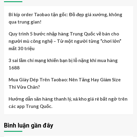
Bí kíp order Taobao tận gốc: Đồ đẹp giá xưởng, không
qua trung gian!
Quy trình 5 bước nhập hàng Trung Quốc về bán cho
người mù công nghệ – Từ một người từng “chơi lớn”
mất 30 triệu
3 sai lầm chí mạng khiến bạn bị lỗ nặng khi mua hàng
1688
Mua Giày Dép Trên Taobao: Nên Tăng Hay Giảm Size
Thì Vừa Chân?
Hướng dẫn săn hàng thanh lý, xả kho giá rẻ bất ngờ trên
các app Trung Quốc.
Bình luận gần đây