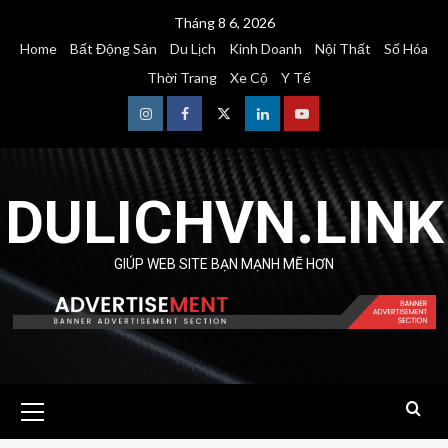
Skip
Tháng 8 6, 2026
to
Home
Bất Động Sản
Du Lịch
Kinh Doanh
Nội Thất
Số Hóa
content
Thời Trang
Xe Cộ
Y Tế
Instagram
Facebook
Twitter
Linkedin
Youtube
DULICHVN.LINK
GIÚP WEB SITE BẠN MẠNH MẼ HƠN
Primary
Menu