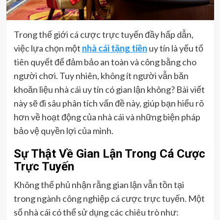
Trong thế giới cá cược trực tuyến đầy hấp dẫn,
việc lựa chọn một
nhà cái tặng tiền
uy tín là yếu tố
tiên quyết để đảm bảo an toàn và công bằng cho
người chơi. Tuy nhiên, không ít người vẫn băn
khoăn liệu nhà cái uy tín có gian lận không? Bài viết
này sẽ đi sâu phân tích vấn đề này, giúp bạn hiểu rõ
hơn về hoạt động của nhà cái và những biện pháp
bảo vệ quyền lợi của mình.
Sự Thật Về Gian Lận Trong Cá Cược
Trực Tuyến
Không thể phủ nhận rằng gian lận vẫn tồn tại
trong ngành công nghiệp cá cược trực tuyến. Một
số nhà cái có thể sử dụng các chiêu trò như: