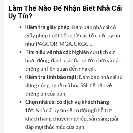
Làm Thế Nào Để Nhận Biết Nhà Cái
Uy Tín?
Kiểm tra giấy phép:
Đảm bảo nhà cái có
giấy phép hoạt động từ các tổ chức uy tín
như PAGCOR, MGA, UKGC,…
Tìm hiểu về nhà cái:
Nghiên cứu lịch sử
hoạt động, đánh giá của người chơi và các
thông tin liên quan đến nhà cái.
Kiểm tra tính bảo mật:
Đảm bảo nhà cái sử
dụng công nghệ mã hóa SSL để bảo vệ
thông tin của bạn.
Chọn nhà cái có dịch vụ khách hàng
tốt:
Nhà cái uy tín sẽ có đội ngũ hỗ trợ
khách hàng chuyên nghiệp, sẵn sàng giải
đáp mọi thắc mắc của bạn.