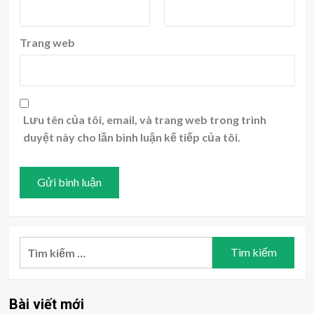
Trang web
Lưu tên của tôi, email, và trang web trong trình
duyệt này cho lần bình luận kế tiếp của tôi.
Tìm
kiếm
cho:
Bài viết mới