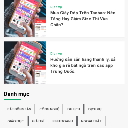
Dịch vụ
Mua Giày Dép Trên Taobao: Nên
Tăng Hay Giảm Size Thì Vừa
Chân?
Dịch vụ
Hướng dẫn săn hàng thanh lý, xả
kho giá rẻ bất ngờ trên các app
Trung Quốc.
Danh mục
BẤT ĐỘNG SẢN
CÔNG NGHỆ
DU LỊCH
DỊCH VỤ
GIÁO DỤC
GIẢI TRÍ
KINH DOANH
NGOẠI THẤT