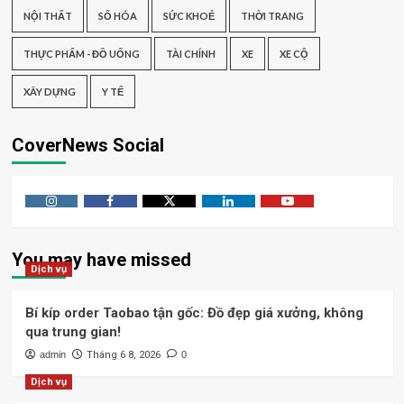
NỘI THẤT
SỐ HÓA
SỨC KHOẺ
THỜI TRANG
THỰC PHẨM - ĐỒ UỐNG
TÀI CHÍNH
XE
XE CỘ
XÂY DỰNG
Y TẾ
CoverNews Social
Instagram
Facebook
Twitter
Linkedin
Youtube
You may have missed
Dịch vụ
Bí kíp order Taobao tận gốc: Đồ đẹp giá xưởng, không
qua trung gian!
admin
Tháng 6 8, 2026
0
Dịch vụ