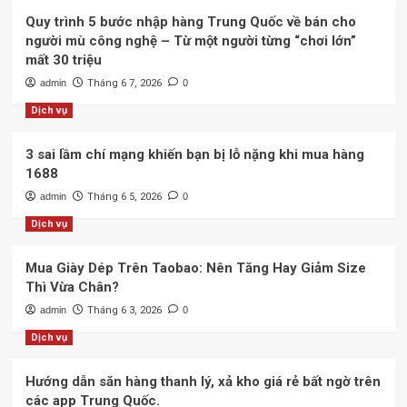
Quy trình 5 bước nhập hàng Trung Quốc về bán cho
người mù công nghệ – Từ một người từng “chơi lớn”
mất 30 triệu
admin
Tháng 6 7, 2026
0
Dịch vụ
3 sai lầm chí mạng khiến bạn bị lỗ nặng khi mua hàng
1688
admin
Tháng 6 5, 2026
0
Dịch vụ
Mua Giày Dép Trên Taobao: Nên Tăng Hay Giảm Size
Thì Vừa Chân?
admin
Tháng 6 3, 2026
0
Dịch vụ
Hướng dẫn săn hàng thanh lý, xả kho giá rẻ bất ngờ trên
các app Trung Quốc.