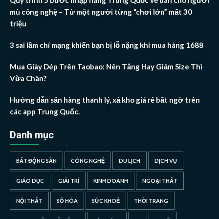
mù công nghệ – Từ một người từng “chơi lớn” mất 30
triệu
3 sai lầm chí mạng khiến bạn bị lỗ nặng khi mua hàng 1688
Mua Giày Dép Trên Taobao: Nên Tăng Hay Giảm Size Thì
Vừa Chân?
Hướng dẫn săn hàng thanh lý, xả kho giá rẻ bất ngờ trên
các app Trung Quốc.
Danh mục
BẤT ĐỘNG SẢN
CÔNG NGHỆ
DU LỊCH
DỊCH VỤ
GIÁO DỤC
GIẢI TRÍ
KINH DOANH
NGOẠI THẤT
NỘI THẤT
SỐ HÓA
SỨC KHOẺ
THỜI TRANG