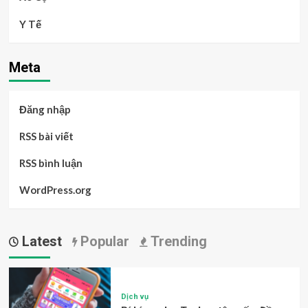
Y Tế
Meta
Đăng nhập
RSS bài viết
RSS bình luận
WordPress.org
Latest
Popular
Trending
Dịch vụ