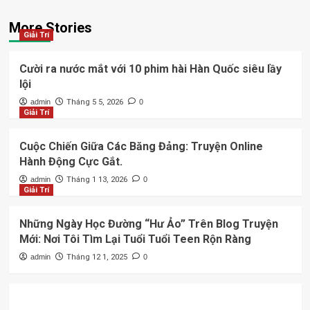
More Stories
Giải Trí
Cười ra nước mắt với 10 phim hài Hàn Quốc siêu lầy
lội
admin
Tháng 5 5, 2026
0
Giải Trí
Cuộc Chiến Giữa Các Băng Đảng: Truyện Online
Hành Động Cực Gắt.
admin
Tháng 1 13, 2026
0
Giải Trí
Những Ngày Học Đường “Hư Ảo” Trên Blog Truyện
Mới: Nơi Tôi Tìm Lại Tuổi Tuổi Teen Rộn Ràng
admin
Tháng 12 1, 2025
0