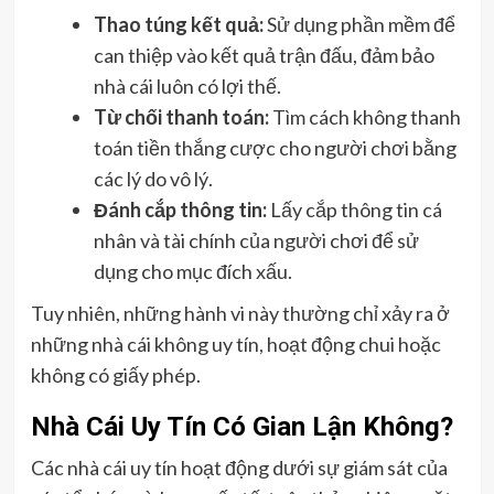
Thao túng kết quả:
Sử dụng phần mềm để
can thiệp vào kết quả trận đấu, đảm bảo
nhà cái luôn có lợi thế.
Từ chối thanh toán:
Tìm cách không thanh
toán tiền thắng cược cho người chơi bằng
các lý do vô lý.
Đánh cắp thông tin:
Lấy cắp thông tin cá
nhân và tài chính của người chơi để sử
dụng cho mục đích xấu.
Tuy nhiên, những hành vi này thường chỉ xảy ra ở
những nhà cái không uy tín, hoạt động chui hoặc
không có giấy phép.
Nhà Cái Uy Tín Có Gian Lận Không?
Các nhà cái uy tín hoạt động dưới sự giám sát của