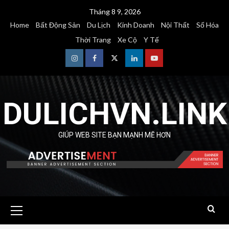
Skip
Tháng 8 9, 2026
to
Home
Bất Động Sản
Du Lịch
Kinh Doanh
Nội Thất
Số Hóa
content
Thời Trang
Xe Cộ
Y Tế
Instagram
Facebook
Twitter
Linkedin
Youtube
DULICHVN.LINK
GIÚP WEB SITE BẠN MẠNH MẼ HƠN
Primary
Menu