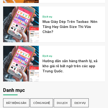
Dịch vụ
Mua Giày Dép Trên Taobao: Nên
Tăng Hay Giảm Size Thì Vừa
Chân?
Dịch vụ
Hướng dẫn săn hàng thanh lý, xả
kho giá rẻ bất ngờ trên các app
Trung Quốc.
Danh mục
BẤT ĐỘNG SẢN
CÔNG NGHỆ
DU LỊCH
DỊCH VỤ