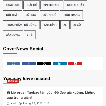
GIÁO DỤC
GIẢI TRÍ
KINH DOANH
NGOẠI THẤT
NỘI THẤT
SỐ HÓA
SỨC KHOẺ
THỜI TRANG
THỰC PHẨM - ĐỒ UỐNG
TÀI CHÍNH
XE
XE CỘ
XÂY DỰNG
Y TẾ
CoverNews Social
Instagram
Facebook
Twitter
Linkedin
Youtube
You may have missed
Dịch vụ
Bí kíp order Taobao tận gốc: Đồ đẹp giá xưởng, không
qua trung gian!
admin
Tháng 6 8, 2026
0