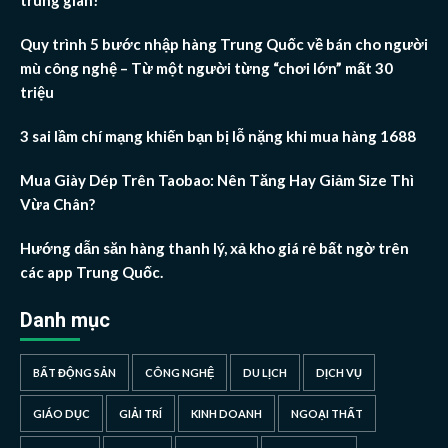
trung gian!
Quy trình 5 bước nhập hàng Trung Quốc về bán cho người
mù công nghệ – Từ một người từng “chơi lớn” mất 30
triệu
3 sai lầm chí mạng khiến bạn bị lỗ nặng khi mua hàng 1688
Mua Giày Dép Trên Taobao: Nên Tăng Hay Giảm Size Thì
Vừa Chân?
Hướng dẫn săn hàng thanh lý, xả kho giá rẻ bất ngờ trên
các app Trung Quốc.
Danh mục
BẤT ĐỘNG SẢN
CÔNG NGHỆ
DU LỊCH
DỊCH VỤ
GIÁO DỤC
GIẢI TRÍ
KINH DOANH
NGOẠI THẤT