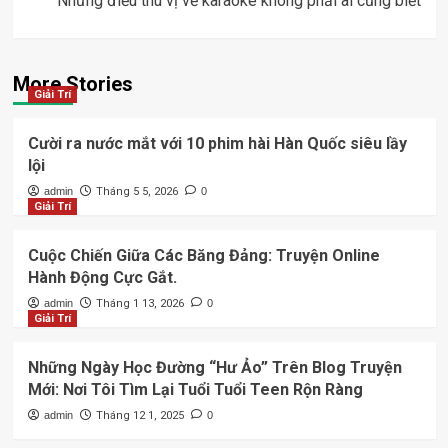
Những điều thú vị về karaoke không phải ai cũng biết
More Stories
Giải Trí
Cười ra nước mắt với 10 phim hài Hàn Quốc siêu lầy
lội
admin
Tháng 5 5, 2026
0
Giải Trí
Cuộc Chiến Giữa Các Băng Đảng: Truyện Online
Hành Động Cực Gắt.
admin
Tháng 1 13, 2026
0
Giải Trí
Những Ngày Học Đường “Hư Ảo” Trên Blog Truyện
Mới: Nơi Tôi Tìm Lại Tuổi Tuổi Teen Rộn Ràng
admin
Tháng 12 1, 2025
0