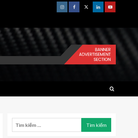
Instagram
Facebook
Twitter
Linkedin
Youtube
Tìm
kiếm
cho: