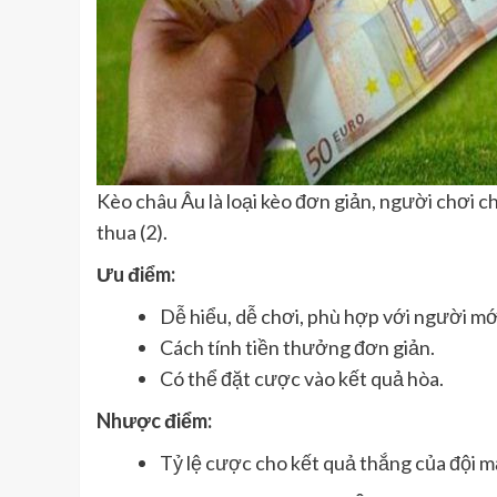
Kèo châu Âu là loại kèo đơn giản, người chơi ch
thua (2).
Ưu điểm:
Dễ hiểu, dễ chơi, phù hợp với người mớ
Cách tính tiền thưởng đơn giản.
Có thể đặt cược vào kết quả hòa.
Nhược điểm:
Tỷ lệ cược cho kết quả thắng của đội 