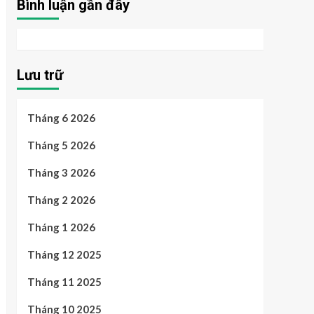
Bình luận gần đây
Lưu trữ
Tháng 6 2026
Tháng 5 2026
Tháng 3 2026
Tháng 2 2026
Tháng 1 2026
Tháng 12 2025
Tháng 11 2025
Tháng 10 2025