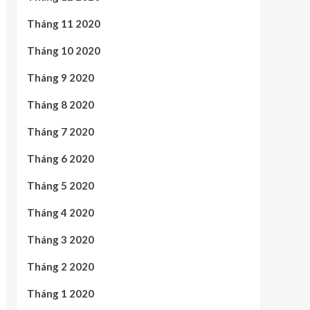
Tháng 11 2020
Tháng 10 2020
Tháng 9 2020
Tháng 8 2020
Tháng 7 2020
Tháng 6 2020
Tháng 5 2020
Tháng 4 2020
Tháng 3 2020
Tháng 2 2020
Tháng 1 2020