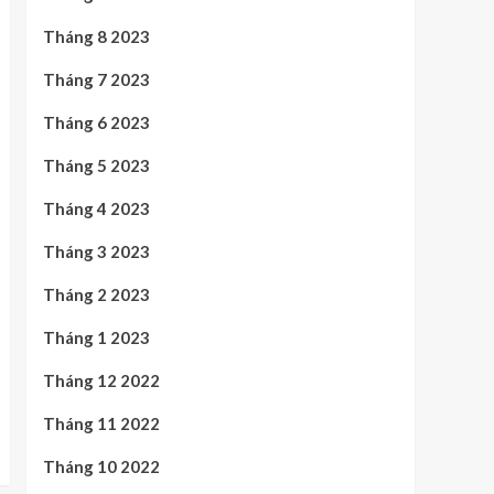
Tháng 8 2023
Tháng 7 2023
Tháng 6 2023
Tháng 5 2023
Tháng 4 2023
Tháng 3 2023
Tháng 2 2023
Tháng 1 2023
Tháng 12 2022
Tháng 11 2022
Tháng 10 2022