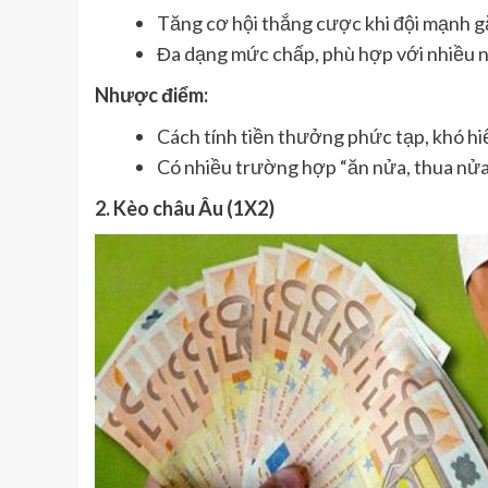
Tăng cơ hội thắng cược khi đội mạnh gặ
Đa dạng mức chấp, phù hợp với nhiều n
Nhược điểm:
Cách tính tiền thưởng phức tạp, khó hi
Có nhiều trường hợp “ăn nửa, thua nửa
2. Kèo châu Âu (1X2)