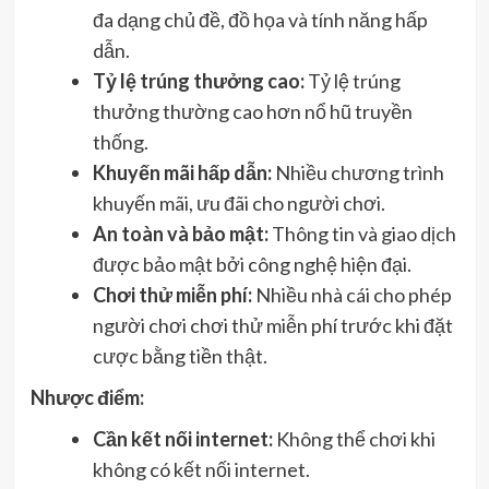
đa dạng chủ đề, đồ họa và tính năng hấp
dẫn.
Tỷ lệ trúng thưởng cao:
Tỷ lệ trúng
thưởng thường cao hơn nổ hũ truyền
thống.
Khuyến mãi hấp dẫn:
Nhiều chương trình
khuyến mãi, ưu đãi cho người chơi.
An toàn và bảo mật:
Thông tin và giao dịch
được bảo mật bởi công nghệ hiện đại.
Chơi thử miễn phí:
Nhiều nhà cái cho phép
người chơi chơi thử miễn phí trước khi đặt
cược bằng tiền thật.
Nhược điểm:
Cần kết nối internet:
Không thể chơi khi
không có kết nối internet.