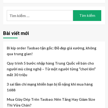
Tìm
kiếm
cho:
Bài viết mới
Bí kíp order Taobao tận gốc: Đồ đẹp giá xưởng, không
qua trung gian!
Quy trình 5 bước nhập hàng Trung Quốc về bán cho
người mù công nghệ – Từ một người từng “chơi lớn”
mất 30 triệu
3 sai lầm chí mạng khiến bạn bị lỗ nặng khi mua hàng
1688
Mua Giày Dép Trên Taobao: Nên Tăng Hay Giảm Size
Thì Vừa Chân?