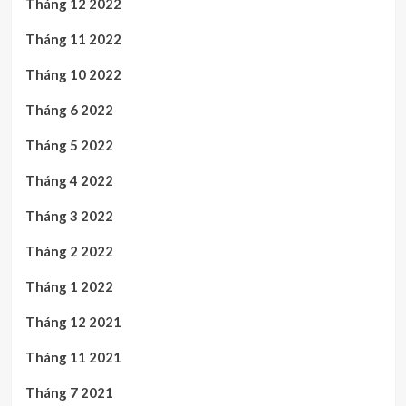
Tháng 12 2022
Tháng 11 2022
Tháng 10 2022
Tháng 6 2022
Tháng 5 2022
Tháng 4 2022
Tháng 3 2022
Tháng 2 2022
Tháng 1 2022
Tháng 12 2021
Tháng 11 2021
Tháng 7 2021