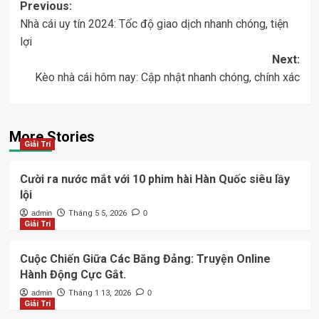
Post
Previous:
Nhà cái uy tín 2024: Tốc độ giao dịch nhanh chóng, tiện
navigation
lợi
Next:
Kèo nhà cái hôm nay: Cập nhật nhanh chóng, chính xác
More Stories
Giải Trí
Cười ra nước mắt với 10 phim hài Hàn Quốc siêu lầy
lội
admin
Tháng 5 5, 2026
0
Giải Trí
Cuộc Chiến Giữa Các Băng Đảng: Truyện Online
Hành Động Cực Gắt.
admin
Tháng 1 13, 2026
0
Giải Trí