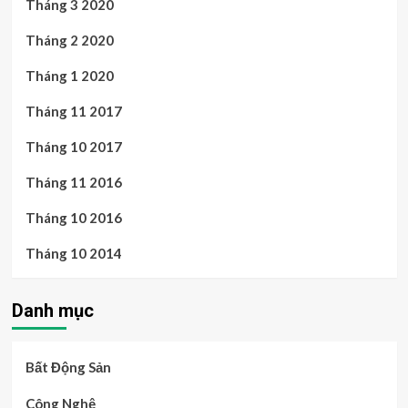
Tháng 3 2020
Tháng 2 2020
Tháng 1 2020
Tháng 11 2017
Tháng 10 2017
Tháng 11 2016
Tháng 10 2016
Tháng 10 2014
Danh mục
Bất Động Sản
Công Nghệ