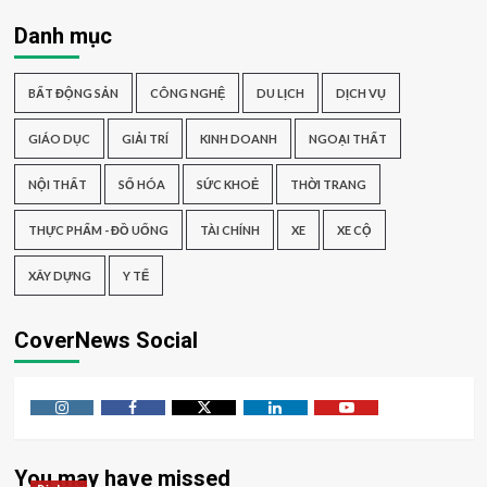
Danh mục
BẤT ĐỘNG SẢN
CÔNG NGHỆ
DU LỊCH
DỊCH VỤ
GIÁO DỤC
GIẢI TRÍ
KINH DOANH
NGOẠI THẤT
NỘI THẤT
SỐ HÓA
SỨC KHOẺ
THỜI TRANG
THỰC PHẨM - ĐỒ UỐNG
TÀI CHÍNH
XE
XE CỘ
XÂY DỰNG
Y TẾ
CoverNews Social
Instagram
Facebook
Twitter
Linkedin
Youtube
You may have missed