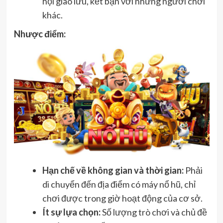
hội giao lưu, kết bạn với những người chơi
khác.
Nhược điểm:
Hạn chế về không gian và thời gian:
Phải
di chuyển đến địa điểm có máy nổ hũ, chỉ
chơi được trong giờ hoạt động của cơ sở.
Ít sự lựa chọn:
Số lượng trò chơi và chủ đề