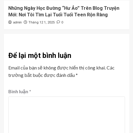
Những Ngày Học Đường “Hư Ảo” Trên Blog Truyện
Mới: Nơi Tôi Tìm Lại Tuổi Tuổi Teen Rộn Ràng
admin
Tháng 12 1, 2025
0
Để lại một bình luận
Email của bạn sẽ không được hiển thị công khai.
Các
trường bắt buộc được đánh dấu
*
Bình luận
*