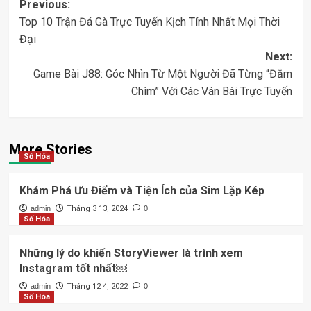
Post
Previous:
Top 10 Trận Đá Gà Trực Tuyến Kịch Tính Nhất Mọi Thời
navigation
Đại
Next:
Game Bài J88: Góc Nhìn Từ Một Người Đã Từng “Đắm
Chìm” Với Các Ván Bài Trực Tuyến
More Stories
Số Hóa
Khám Phá Ưu Điểm và Tiện Ích của Sim Lặp Kép
admin
Tháng 3 13, 2024
0
Số Hóa
Những lý do khiến StoryViewer là trình xem
Instagram tốt nhất￼
admin
Tháng 12 4, 2022
0
Số Hóa