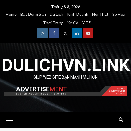
Skip
Tháng 8 8, 2026
to
Home
Bất Động Sản
Du Lịch
Kinh Doanh
Nội Thất
Số Hóa
content
Thời Trang
Xe Cộ
Y Tế
Instagram
Facebook
Twitter
Linkedin
Youtube
DULICHVN.LINK
GIÚP WEB SITE BẠN MẠNH MẼ HƠN
Primary
Menu