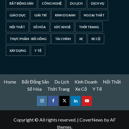
BẤT ĐỘNG SẢN
CÔNG NGHỆ
DU LỊCH
DỊCH VỤ
GIÁO DỤC
GIẢI TRÍ
KINH DOANH
NGOẠI THẤT
NỘI THẤT
SỐ HÓA
SỨC KHOẺ
THỜI TRANG
THỰC PHẨM - ĐỒ UỐNG
TÀI CHÍNH
XE
XE CỘ
XÂY DỰNG
Y TẾ
Home
Bất Động Sản
Du Lịch
Kinh Doanh
Nội Thất
Số Hóa
Thời Trang
Xe Cộ
Y Tế
Instagram
Facebook
Twitter
Linkedin
Youtube
Copyright © All rights reserved.
|
CoverNews
by AF
themes.