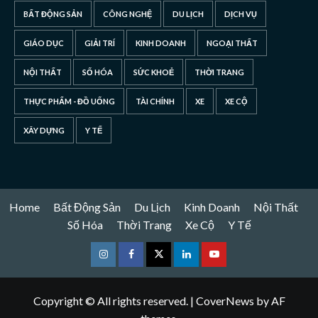
BẤT ĐỘNG SẢN
CÔNG NGHỆ
DU LỊCH
DỊCH VỤ
GIÁO DỤC
GIẢI TRÍ
KINH DOANH
NGOẠI THẤT
NỘI THẤT
SỐ HÓA
SỨC KHOẺ
THỜI TRANG
THỰC PHẨM - ĐỒ UỐNG
TÀI CHÍNH
XE
XE CỘ
XÂY DỰNG
Y TẾ
Home
Bất Động Sản
Du Lịch
Kinh Doanh
Nội Thất
Số Hóa
Thời Trang
Xe Cộ
Y Tế
Instagram
Facebook
Twitter
Linkedin
Youtube
Copyright © All rights reserved.
|
CoverNews
by AF