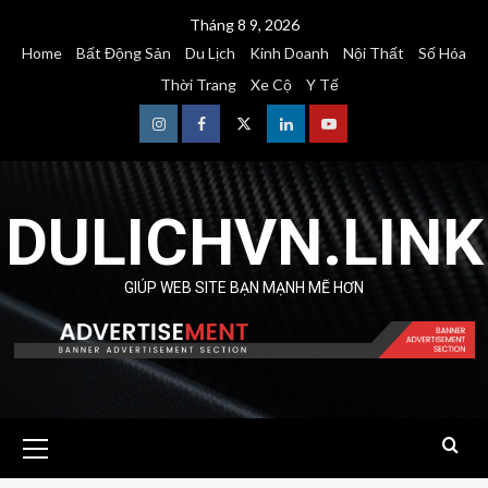
Skip
Tháng 8 9, 2026
to
Home
Bất Động Sản
Du Lịch
Kinh Doanh
Nội Thất
Số Hóa
content
Thời Trang
Xe Cộ
Y Tế
Instagram
Facebook
Twitter
Linkedin
Youtube
DULICHVN.LINK
GIÚP WEB SITE BẠN MẠNH MẼ HƠN
Primary
Menu