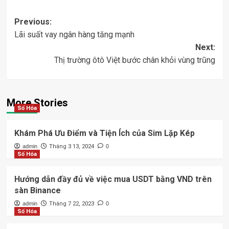
Post
Previous:
Lãi suất vay ngân hàng tăng mạnh
navigation
Next:
Thị trường ôtô Việt bước chân khỏi vùng trũng
More Stories
Số Hóa
Khám Phá Ưu Điểm và Tiện Ích của Sim Lặp Kép
admin
Tháng 3 13, 2024
0
Số Hóa
Hướng dẫn đầy đủ về việc mua USDT bằng VND trên
sàn Binance
admin
Tháng 7 22, 2023
0
Số Hóa