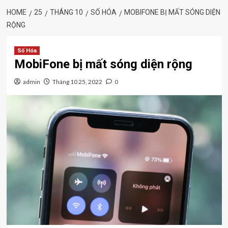
HOME
25
THÁNG 10
SỐ HÓA
MOBIFONE BỊ MẤT SÓNG DIỆN
RỘNG
Số Hóa
MobiFone bị mất sóng diện rộng
admin
Tháng 10 25, 2022
0