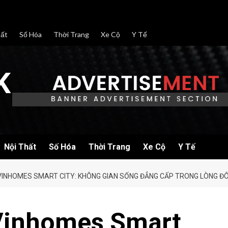
hất
Số Hóa
Thời Trang
Xe Cộ
Y Tế
K
Nội Thất
Số Hóa
Thời Trang
Xe Cộ
Y Tế
VINHOMES SMART CITY: KHÔNG GIAN SỐNG ĐẲNG CẤP TRONG LÒNG ĐÔ
Vinhomes Smart