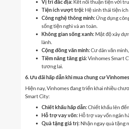
Vị trí đắc địa:
Kết nối thuận tiện với tr
Tiện ích vượt trội:
Hệ sinh thái tiện íc
Công nghệ thông minh:
Ứng dụng công 
sống tiện nghi và an toàn.
Không gian sống xanh:
Mật độ xây dựn
lành.
Cộng đồng văn minh:
Cư dân văn minh, 
Tiềm năng tăng giá:
Vinhomes Smart Cit
tương lai.
6. Ưu đãi hấp dẫn khi mua chung cư Vinhomes
Hiện nay, Vinhomes đang triển khai nhiều chư
Smart City:
Chiết khấu hấp dẫn:
Chiết khấu lên đến 
Hỗ trợ vay vốn:
Hỗ trợ vay vốn ngân hàn
Quà tặng giá trị:
Nhận ngay quà tặng nộ