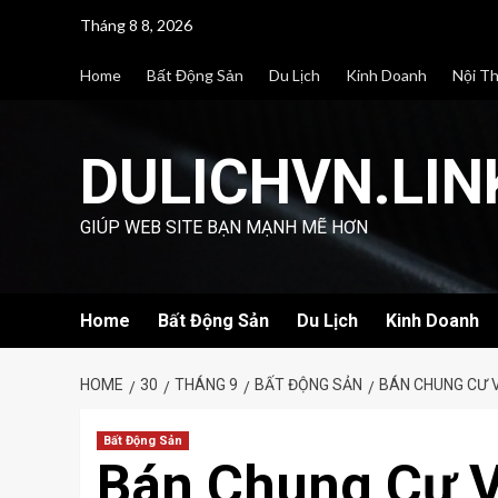
Skip
Tháng 8 8, 2026
to
content
Home
Bất Động Sản
Du Lịch
Kinh Doanh
Nội T
DULICHVN.LIN
GIÚP WEB SITE BẠN MẠNH MẼ HƠN
Home
Bất Động Sản
Du Lịch
Kinh Doanh
HOME
30
THÁNG 9
BẤT ĐỘNG SẢN
BÁN CHUNG CƯ 
Bất Động Sản
Bán Chung Cư 