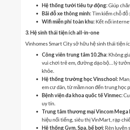
Hệ thống tưới tiêu tự động:
Giúp chăm
Bãi đỗ xe thông minh:
Tìm kiếm chỗ đỗ 
Wifi miễn phí toàn khu:
Kết nối internet
3. Hệ sinh thái tiện ích all-in-one
Vinhomes Smart City sở hữu hệ sinh thái tiện í
Công viên trung tâm 10.2ha:
Không gia
vui chơi trẻ em, đường dạo bộ… lý tưởn
khỏe.
Hệ thống trường học Vinschool:
Mang
em cư dân, từ mầm non đến trung học 
Bệnh viện đa khoa quốc tế Vinmec:
Cun
uy tín.
Trung tâm thương mại Vincom Mega 
hiệu nổi tiếng, siêu thị VinMart, rạp c
Hệ thống Gym, Spa, bể bơi:
Rèn luyện s