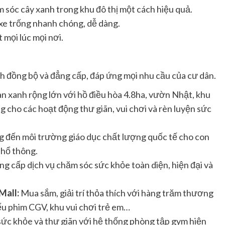
 sóc cây xanh trong khu đô thị một cách hiệu quả.
xe trống nhanh chóng, dễ dàng.
 mọi lúc mọi nơi.
ch đồng bộ và đẳng cấp, đáp ứng mọi nhu cầu của cư dân.
n xanh rộng lớn với hồ điều hòa 4.8ha, vườn Nhật, khu
g cho các hoạt động thư giãn, vui chơi và rèn luyện sức
 đến môi trường giáo dục chất lượng quốc tế cho con
phổ thông.
g cấp dịch vụ chăm sóc sức khỏe toàn diện, hiện đại và
Mall:
Mua sắm, giải trí thỏa thích với hàng trăm thương
hiếu phim CGV, khu vui chơi trẻ em…
ức khỏe và thư giãn với hệ thống phòng tập gym hiện